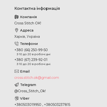
Cross Stitch OK!
Харків, Україна
+380 (66) 250-99-50
З 10 до 20 в робочі дні
+380 (67) 239-92-01
З 10 до 20 в робочі дні.
cross.stitch.ok@gmail.com
@Cross_Stitch_Ok!
+380503019950 , +380503237815