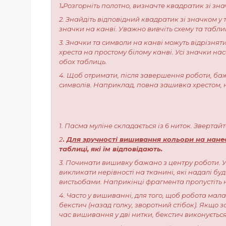
1
.
Розгорніть полотно, визначте квадратик зі зна
2. Знайдіть відповідний квадратик зі значком 
значки на канві. Уважно вивчіть схему та таблиц
3. Значки та символи на канві можуть відрізнят
хреста на простому білому канві. Усі значки н
обох таблиць.
4. Щоб отримати, після завершення роботи, баж
символів. Наприклад, повна зашивка хрестом, 
1. Пасма муліне складається із 6 ниток. Звертай
2
.
Для зручності вишивання кольори на нанесе
таблиці, які їм відповідають.
3. Починати вишивку бажано з центру роботи. У
викликати нерівності на тканині, які надалі бу
вистьобами. Наприкінці фрагмента пропустіть н
4. Часто у вишиванні, для того, щоб робота мал
бекстич (назад голку, зворотний стібок). Якщо з
час вишивання у дві нитки, бекстич виконується