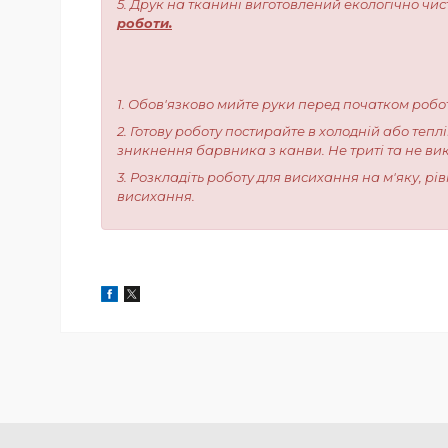
5. Друк на тканині виготовлений екологічно чи
роботи.
1. Обов'язково мийте руки перед початком робо
2. Готову роботу постирайте в холодній або тепл
зникнення барвника з канви. Не триті та не ви
3. Розкладіть роботу для висихання на м'яку, р
висихання.