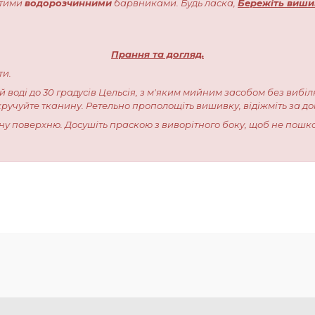
стими
водорозчинними
барвниками. Будь ласка,
Бережіть виши
Прання та догляд.
ти.
ій воді до 30 градусів Цельсія, з м'яким мийним засобом без вибіл
кручуйте тканину. Ретельно прополощіть вишивку, відіжміть за 
івну поверхню. Досушіть праскою з виворітного боку, щоб не пошк