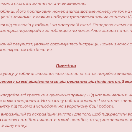
чком, з якого ви хочете почати вишивання.
у таблиці. Його порядковий номер відповідатиме номеру ниток на
ю зі значками. У деяких наборах трапляється зашивка тільки 1/2 аб
ися від символів у таблиці на паперовій схемі. Паперова схема 
асамперед перевіряйте за таблицею на канві. Але кольори ниток
аний результат, уважно дотримуйтесь інструкції. Кожен значок с
напівхрестом або бекстич.
Примітки
те увагу, у таблиці вказано якою кількістю ниток потрібно вишив
ному схемі відрізняються від реальних відтінків ниток.
Звер
кладайте всі хрестики в одному напрямку. Під час вишивання, н
де важко виправити. На початку роботи залиште 1 см нитки з виво
итку під трьома вистьобами на зворотному боці роботи.
а виразніший та яскравіший вигляд і для того, щоб підкреслити в
а схемою потрібно виконати такий вистібок, то під час вишивання 
 в одну нитку.