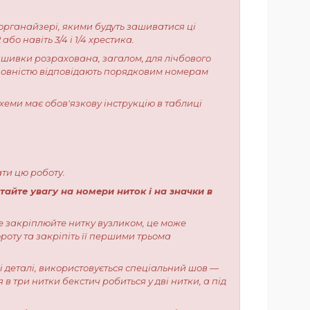
 органайзері, якими будуть зашиватися ці
о навіть 3/4 і 1/4 хрестика.
вишивки розрахована, загалом, для лічбового
 повністю відповідають порядковим номерам
хеми має обов'язкову інструкцію в таблиці
ати цю роботу.
тайте увагу на номери ниток і на значки в
е закріплюйте нитку вузликом, це може
роту та закріпіть її першими трьома
сі деталі, використовується спеціальний шов —
в три нитки бекстич робиться у дві нитки, а під