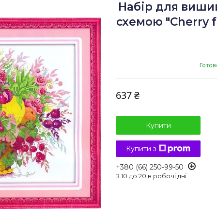
Набір для виши
схемою "Cherry fr
Готов
637 ₴
Купити
Купити з
+380 (66) 250-99-50
З 10 до 20 в робочі дні