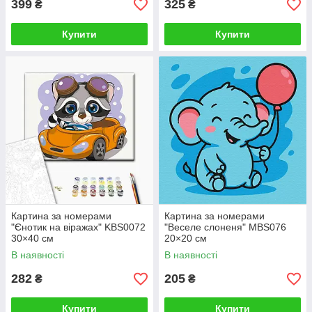
399
325
₴
₴
Купити
Купити
Картина за номерами
Картина за номерами
"Єнотик на віражах" KBS0072
"Веселе слоненя" MBS076
30×40 см
20×20 см
В наявності
В наявності
282
205
₴
₴
Купити
Купити