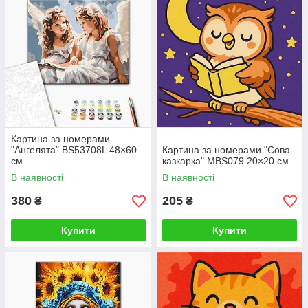
Картина за номерами
"Ангелята" BS53708L 48×60
Картина за номерами "Сова-
см
казкарка" MBS079 20×20 см
В наявності
В наявності
380
205
₴
₴
Купити
Купити