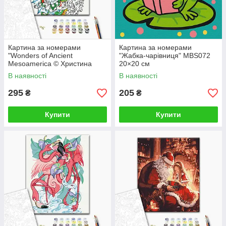
Картина за номерами
Картина за номерами
"Wonders of Ancient
"Жабка-чарівниця" MBS072
Mesoamerica © Христина
20×20 см
Тужук" RBS1038 30×40 см
В наявності
В наявності
295
205
₴
₴
Купити
Купити