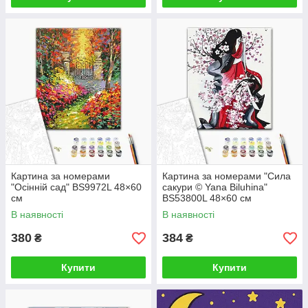
Картина за номерами
Картина за номерами "Сила
"Осінній сад" BS9972L 48×60
сакури © Yana Biluhina"
см
BS53800L 48×60 см
В наявності
В наявності
380
384
₴
₴
Купити
Купити