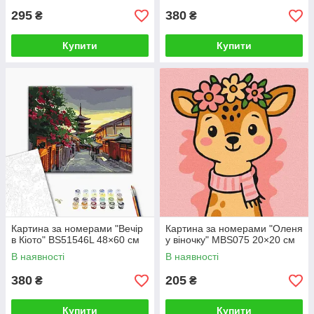
295
380
₴
₴
Купити
Купити
Картина за номерами "Вечір
Картина за номерами "Оленя
в Кіото" BS51546L 48×60 см
у віночку" MBS075 20×20 см
В наявності
В наявності
380
205
₴
₴
Купити
Купити