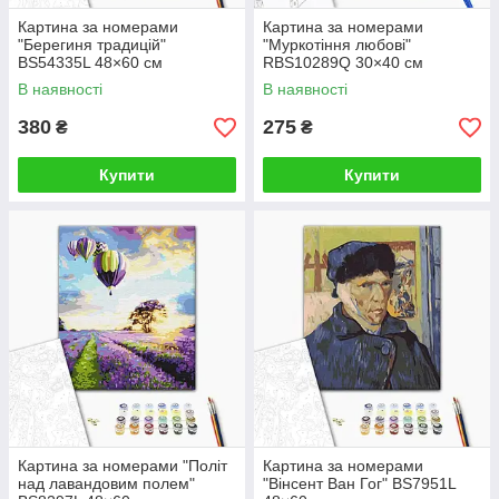
до створення власного маленького шедевра.
Картина за номерами
Картина за номерами
"Берегиня традицій"
"Муркотіння любові"
BS54335L 48×60 см
RBS10289Q 30×40 см
В наявності
В наявності
380
275
₴
₴
Купити
Купити
Картина за номерами "Політ
Картина за номерами
над лавандовим полем"
"Вінсент Ван Гог" BS7951L