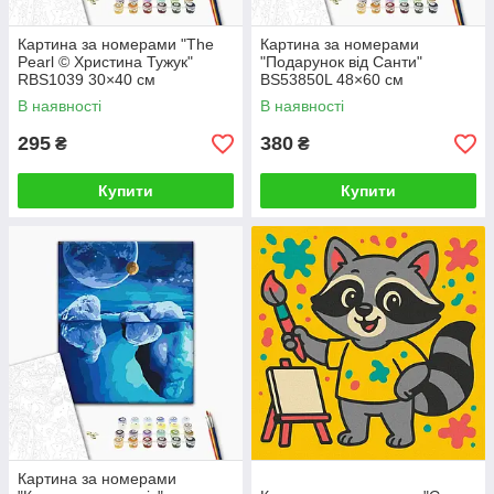
Картина за номерами "The
Картина за номерами
Pearl © Христина Тужук"
"Подарунок від Санти"
RBS1039 30×40 см
BS53850L 48×60 см
В наявності
В наявності
295
380
₴
₴
Купити
Купити
Картина за номерами