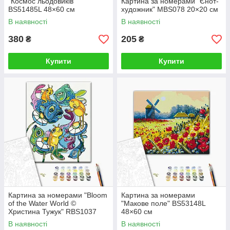
"Космос льодовиків"
Картина за номерами "Єнот-
BS51485L 48×60 см
художник" MBS078 20×20 см
В наявності
В наявності
380
205
₴
₴
Купити
Купити
Картина за номерами "Bloom
Картина за номерами
of the Water World ©
"Макове поле" BS53148L
Христина Тужук" RBS1037
48×60 см
30×40 см
В наявності
В наявності