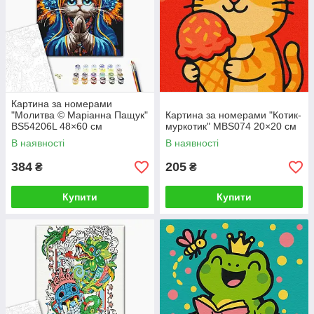
Картина за номерами
"Молитва © Маріанна Пащук"
Картина за номерами "Котик-
BS54206L 48×60 см
муркотик" MBS074 20×20 см
В наявності
В наявності
384
205
₴
₴
Купити
Купити