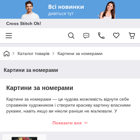
Cross Stitch Ok!
Каталог товарів
Картини за номерами
Картини за номерами
Картини за номерами
Картини за номерами — це чудова можливість відчути себе
справжнім художником і створити красиву картину власними
руками, навіть якщо ви ніколи раніше не малювали. У
кожному наборі вже є все необхідне для творчості: полотно з
нанесеною схемою та пронумерованими ділянками, акрилові
Показати все
фарби потрібних кольорів, пензлі та, у багатьох комплектах,
кріплення для готової роботи.