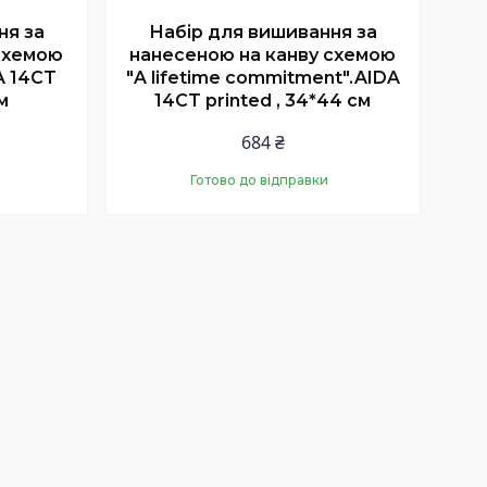
ня за
Набір для вишивання за
схемою
нанесеною на канву схемою
DA 14CT
"A lifetime commitment".AIDA
м
14CT printed , 34*44 см
684 ₴
Готово до відправки
Купити