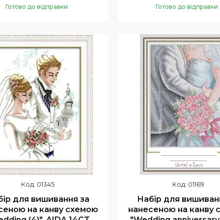
Готово до відправки
Готово до відправки
Купити
Купити
01345
01169
бір для вишивання за
Набір для вишиван
сеною на канву схемою
нанесеною на канву 
dding (4)". AIDA 14CT
"Wedding anniversary