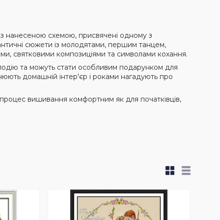
з нанесеною схемою, присвячені одному з
античні сюжети із молодятами, першим танцем,
ами, святковими композиціями та символами кохання.
у подію та можуть стати особливим подарунком для
нюють домашній інтер'єр і роками нагадують про
 процес вишивання комфортним як для початківців,