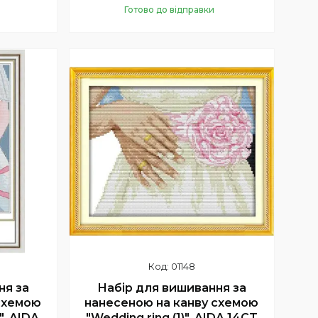
Готово до відправки
Купити
01148
ня за
Набір для вишивання за
схемою
нанесеною на канву схемою
". AIDA
"Wedding ring (1)". AIDA 14CT