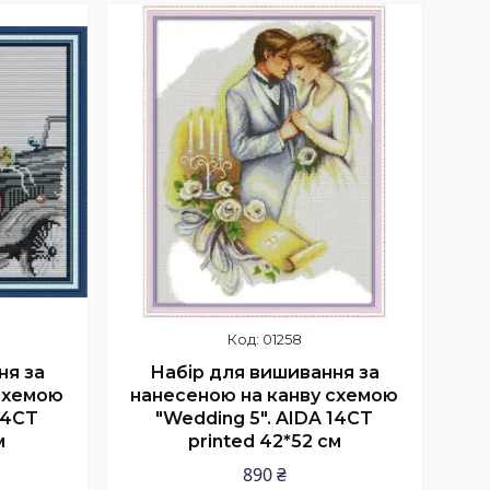
Купити
01258
ня за
Набір для вишивання за
схемою
нанесеною на канву схемою
14CT
"Wedding 5". AIDA 14CT
м
printed 42*52 см
890 ₴