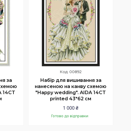
00892
ня за
Набір для вишивання за
схемою
нанесеною на канву схемою
A 14CT
"Happy wedding". AIDA 14CT
м
printed 43*62 см
1 000 ₴
Готово до відправки