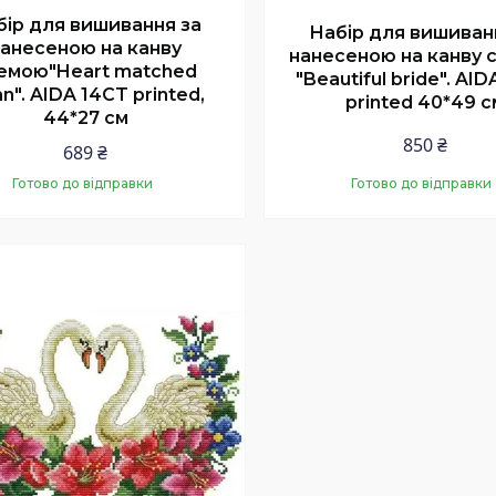
бір для вишивання за
Набір для вишиван
анесеною на канву
нанесеною на канву 
емою"Heart matched
"Beautiful bride". AI
n". AIDA 14CT printed,
printed 40*49 с
44*27 см
850 ₴
689 ₴
Готово до відправки
Готово до відправки
Купити
Купити