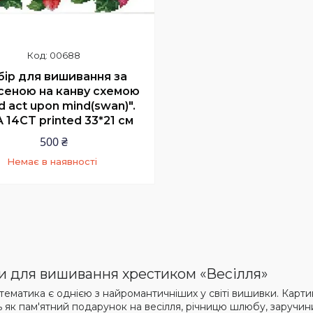
00688
бір для вишивання за
сеною на канву схемою
d act upon mind(swan)".
 14CT printed 33*21 см
500 ₴
Немає в наявності
+380 (66) 250-99-50
З 10 до 20 в робочі дні
 для вишивання хрестиком «Весілля»
 тематика є однією з найромантичніших у світі вишивки. Карт
 як пам'ятний подарунок на весілля, річницю шлюбу, заручин