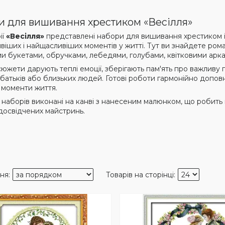
 для вишивання хрестиком «Весілля»
ії
«Весілля»
представлені набори для вишивання хрестиком і
віших і найщасливіших моментів у житті. Тут ви знайдете ром
ми букетами, обручками, лебедями, голубами, квітковими арк
 сюжети дарують теплі емоції, зберігають пам'ять про важлив
 батьків або близьких людей. Готові роботи гармонійно допов
 моменти життя.
ь наборів виконані на канві з нанесеним малюнком, що робить
 досвідчених майстринь.