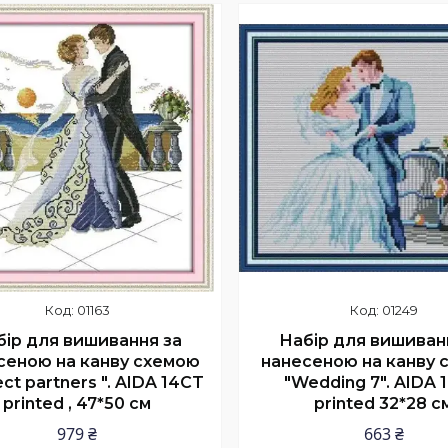
Купити
Купити
01163
01249
бір для вишивання за
Набір для вишиван
сеною на канву схемою
нанесеною на канву 
ect partners ". AIDA 14CT
"Wedding 7". AIDA 
printed , 47*50 см
printed 32*28 с
979 ₴
663 ₴