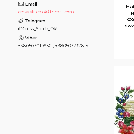
На
cross.stitch.ok@gmail.com
н
сх
swa
@Cross_Stitch_Ok!
+380503019950 , +380503237815