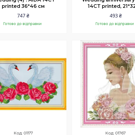
printed 36*46 см
14CT printed, 21*3
747 ₴
493 ₴
Готово до відправки
Готово до відправки
Купити
Купити
01177
01767