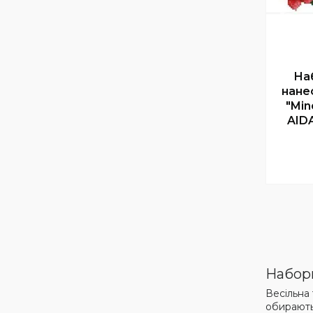
На
нане
"Min
AIDA
Набори
Весільна
обирають