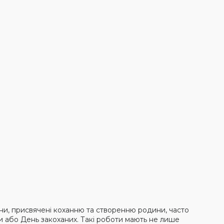
ини, присвячені коханню та створенню родини, часто
и або День закоханих. Такі роботи мають не лише