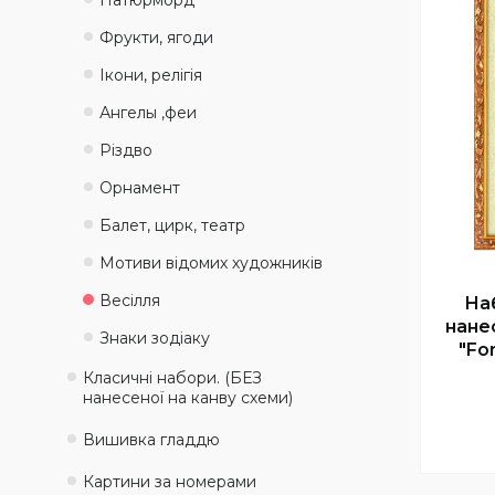
Натюрморд
Фрукти, ягоди
Ікони, релігія
Ангелы ,феи
Різдво
Орнамент
Балет, цирк, театр
Мотиви відомих художників
Весілля
На
нане
Знаки зодіаку
"Fo
Класичні набори. (БЕЗ
нанесеної на канву схеми)
Вишивка гладдю
Картини за номерами