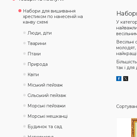
Набори для вишивання
Набори
хрестиком по нанесеній на
канву схемі
У категор
найважли
Люди, діти
весільни
Весільні
Тварини
молодят,
найкращі
Птахи
Більшіст
Природа
так і для
Квіти
Міський пейзаж
Сільський пейзаж
Морські пейзажи
Морські мешканці
Будинок та сад