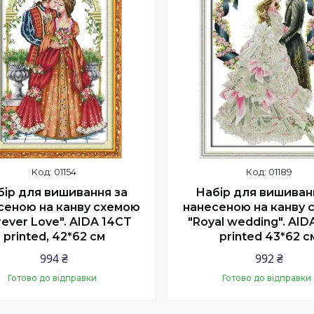
01154
01189
бір для вишивання за
Набір для вишиван
сеною на канву схемою
нанесеною на канву 
rever Love". AIDA 14CT
"Royal wedding". AID
printed, 42*62 см
printed 43*62 с
994 ₴
992 ₴
Готово до відправки
Готово до відправки