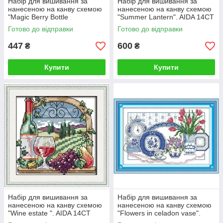
Набір для вишивання за
Набір для вишивання за
нанесеною на канву схемою
нанесеною на канву схемою
"Magic Berry Bottle
"Summer Lantern". AIDA 14CT
Blueberries". AIDA 14CT
printed 21*30 см
Готово до відправки
Готово до відправки
printed 19*27 см
447
600
₴
₴
Купити
Купити
Набір для вишивання за
Набір для вишивання за
нанесеною на канву схемою
нанесеною на канву схемою
"Wine estate ". AIDA 14CT
"Flowers in celadon vase".
printed , 15*15 см
AIDA 14CT printed 37*27 см