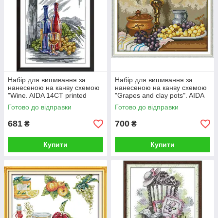
Набір для вишивання за
Набір для вишивання за
нанесеною на канву схемою
нанесеною на канву схемою
"Wine. AIDA 14CT printed
"Grapes and clay pots". AIDA
27*36 см
14CT printed 41*31 см
Готово до відправки
Готово до відправки
681
700
₴
₴
Купити
Купити