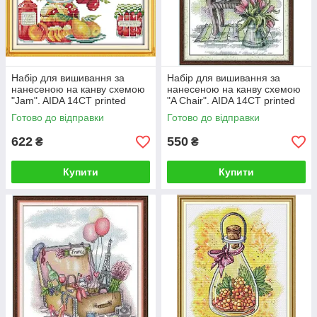
Набір для вишивання за
Набір для вишивання за
нанесеною на канву схемою
нанесеною на канву схемою
"Jam". AIDA 14CT printed
"A Chair". AIDA 14CT printed
31*27 см
21*29 см
Готово до відправки
Готово до відправки
622
550
₴
₴
Купити
Купити