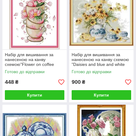
Набір для вишивання за
Набір для вишивання за
нанесеною на канву
нанесеною на канву схемою
схемою"Flower on coffee
"Daisies and blue and white
cup".AIDA 14CT printed, 29*32
porcelain"AIDA 14CT printed
Готово до відправки
Готово до відправки
см
48*43см
448
900
₴
₴
Купити
Купити