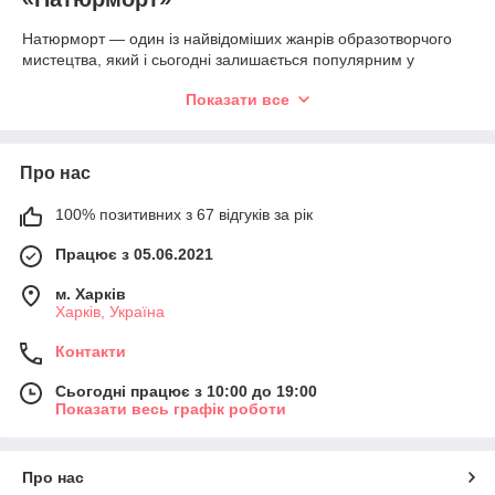
Натюрморт — один із найвідоміших жанрів образотворчого
мистецтва, який і сьогодні залишається популярним у
вишивці хрестиком. Композиції із квітів, фруктів, посуду та
Показати все
предметів побуту створюють атмосферу домашнього
затишку, достатку та гармонії. Готові роботи чудово
прикрашають інтер'єр і зберігають свою актуальність
протягом багатьох років.
Про нас
У нашому каталозі представлені різноманітні сюжети:
100% позитивних з 67 відгуків за рік
букети квітів;
фруктові композиції;
Працює з 05.06.2021
яблука;
м. Харків
Харків, Україна
виноград;
груші;
Контакти
цитрусові;
Сьогодні працює з 10:00 до 19:00
ягоди;
Показати весь графік роботи
овочі;
чайні композиції;
Про нас
кавові натюрморти;