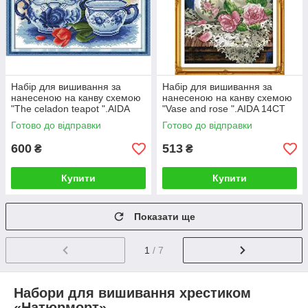
Набір для вишивання за
Набір для вишивання за
нанесеною на канву схемою
нанесеною на канву схемою
"The celadon teapot ".AIDA
"Vase and rose ".AIDA 14CT
14CT printed , 36*29 см
printed , 21*30 см
Готово до відправки
Готово до відправки
600
513
₴
₴
Купити
Купити
Показати ще
1
/ 7
Набори для вишивання хрестиком
«Натюрморт»