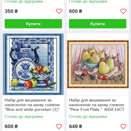
Готово до відправки
Готово до відправки
350
600
₴
₴
Купити
Купити
Набір для вишивання за
Набір для вишивання за
нанесеною на канву схемою
нанесеною на канву схемою
"Blue and white porcelain (1)".
"Pear Fruit Plate ". AIDA 14CT
AIDA 14CT printed, 34*36 см
printed, 42*33 см
Готово до відправки
Готово до відправки
600
649
₴
₴