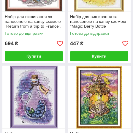
Набір для вишивання за
Набір для вишивання за
нанесеною на канву схемою
нанесеною на канву схемою
"Return from a trip to France".
"Magic Berry Bottle
AIDA 14CT printed 38*43 см
Cloudberry". AIDA 14CT
Готово до відправки
Готово до відправки
printed 22*30 см
694
447
₴
₴
Купити
Купити