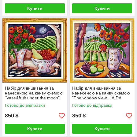
Купити
Купити
Набір для вишивання за
Набір для вишивання за
нанесеною на канву схемою
нанесеною на канву схемою
"Vase&fruit under the moon".
"The window view" . AIDA
AIDA 14CT printed 45*45 см
14CT printed, 45*45 см
Готово до відправки
Готово до відправки
850
850
₴
₴
Купити
Купити