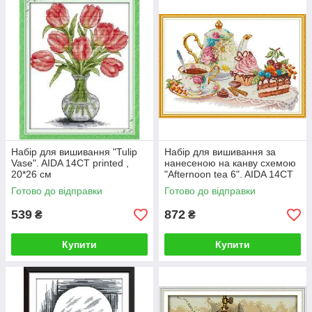
Набір для вишивання "Tulip
Набір для вишивання за
Vase". AIDA 14CT printed ,
нанесеною на канву схемою
20*26 см
"Afternoon tea 6". AIDA 14CT
printed, 48*35 см
Готово до відправки
Готово до відправки
539
872
₴
₴
Купити
Купити