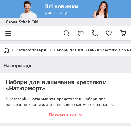
Cross Stitch Ok!
Каталог товарів
Набори для вишивання хрестиком по на
Натюрморд
Набори для вишивання хрестиком
«Натюрморт»
У категорії
«Натюрморт»
представлені набори для
вишивання хрестиком із нанесеною схемою, створені за
мотивами класичних і сучасних художніх композицій. Тут ви
Показати все
знайдете вишукані букети квітів, стиглі фрукти, ягоди, овочі,
чайні та кавові сервізи, келихи, книги, свічки, музичні
інструменти та інші декоративні композиції, які наповнюють