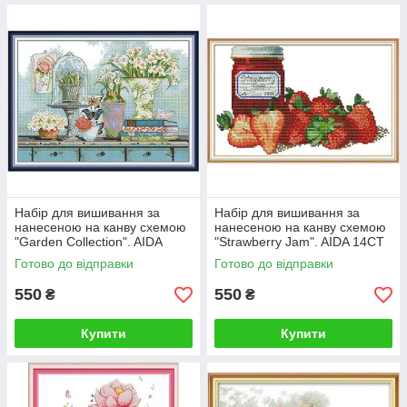
Набір для вишивання за
Набір для вишивання за
нанесеною на канву схемою
нанесеною на канву схемою
"Garden Collection". AIDA
"Strawberry Jam". AIDA 14CT
14CT printed, 30*21 см
printed 32*20 см
Готово до відправки
Готово до відправки
550
550
₴
₴
Купити
Купити