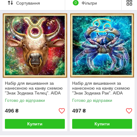
Сортування
0
Фільтри
Такі сюжети поєднують декоративність, символізм і
оригінальний дизайн. Вишиті картини стануть чудовою
прикрасою інтер'єру або пам'ятним подарунком для людей,
які цікавляться астрологічною символікою, мистецтвом і
творчістю.
Більшість наборів виконані на канві з нанесеним малюнком,
що робить процес вишивання комфортним і дозволяє
зосередитися на створенні красивої роботи.
Набір для вишивання за
Набір для вишивання за
нанесеною на канву схемою
нанесеною на канву схемою
"Знак Зодиака Телец". AIDA
"Знак Зодиака Рак". AIDA
14CT printed, 38*38 см. Шелк.
14CT printed, 38*38 см. Шёлк.
Готово до відправки
Готово до відправки
496
497
₴
₴
Купити
Купити