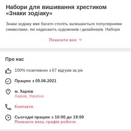
Набори для вишивання хрестиком
«Знаки зодіаку»
Знаки зодіаку вже багато століть залишаються популярними
символами, які надихають художників і дизайнерів. Набори
для вишивання із зодіакальними сюжетами дозволяють
Показати все
створити красиву картину, що підкреслює індивідуальність і
може стати оригінальним подарунком.
У нашому каталозі представлені всі дванадцять знаків
Про нас
зодіаку:
Овен;
100% позитивних з 67 відгуків за рік
Телець;
Працює з 05.06.2021
Близнюки;
Рак;
м. Харків
Харків, Україна
Лев;
Контакти
Діва;
Терези;
Сьогодні працює з 10:00 до 19:00
Показати весь графік роботи
Скорпіон;
Стрілець;