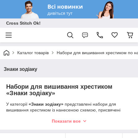
Cross Stitch Ok!
Каталог товарів
Набори для вишивання хрестиком по на
Знаки зодіаку
Набори для вишивання хрестиком
«Знаки зодіаку»
У категорії
«Знаки зодіаку»
представлені набори для
вишивання хрестиком із нанесеною схемою, присвячені
дванадцяти знакам зодіаку. Тут ви знайдете художні
Показати все
композиції із символами Овна, Тельця, Близнюків, Рака,
Лева, Діви, Терезів, Скорпіона, Стрільця, Козорога, Водолія
та Риб.