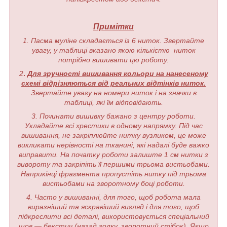
Примітки
1. Пасма муліне складається із 6 ниток. Звертайте
увагу, у таблиці вказано якою кількістю ниток
потрібно вишивати цю роботу.
2
.
Для зручності вишивання кольори на нанесеному
схемі відрізняються від реальних відтінків ниток.
Звертайте увагу на номери ниток і на значки в
таблиці, які їм відповідають.
3. Починати вишивку бажано з центру роботи.
Укладайте всі хрестики в одному напрямку. Під час
вишивання, не закріплюйте нитку вузликом, це може
викликати нерівності на тканині, які надалі буде важко
виправити. На початку роботи залиште 1 см нитки з
вивороту та закріпіть її першими трьома вистьобами.
Наприкінці фрагмента пропустіть нитку під трьома
вистьобами на зворотному боці роботи.
4. Часто у вишиванні, для того, щоб робота мала
виразніший та яскравіший вигляд і для того, щоб
підкреслити всі деталі, використовується спеціальний
шов — бекстич (назад голку, зворотний стібок). Якщо