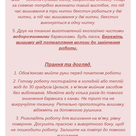
за схемою потрібно виконати такий вистібок, то під
час вишивання в три нитки бекстич робиться у дві
нитки, а під час вишивання у дві нитки, бекстич
виконується в одну нитку.
5. Друк на тканині виготовлений екологічно чистими
водорозчинними
барвниками. Будь ласка,
Бережіть
вишивку від потрапляння вологи до закінчення
роботи.
Прання та догляд.
1. Обов'язково мийте руки перед початком роботи.
2. Готову роботу постирайте в холодній або теплій
воді до 30 градусів Цельсія, з м'яким мийним засобом
без вибілювачів. Міняйте воду кілька разів до повного
зникнення барвника з канви. Не триті та не
викручуйте тканину. Ретельно прополощіть вишивку,
відіжміть за допомогою рушника.
3. Розкладіть роботу для висихання на м'яку, рівну
поверхню. Досушіть праскою з виворітного боку, щоб
не пошкодити роботу. Залиште на повітрі до повного
висихання.