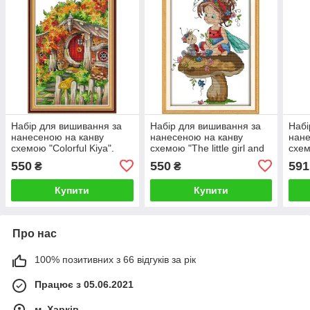
Набір для вишивання за
Набір для вишивання за
Набі
нанесеною на канву
нанесеною на канву
нане
схемою "Colorful Kiya".
схемою "The little girl and
схем
AIDA 14CT printed, 27*38
a sevens. AIDA 14CT
prin
550
550
591
₴
₴
см
printed, 22*32 см
Купити
Купити
Про нас
100% позитивних з 66 відгуків за рік
Працює з 05.06.2021
м. Харків