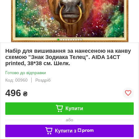
Набір для вишивання за нанесеною на канву
схемою "Знак Зодиака Телец". AIDA 14CT
printed, 38*38 см. Шелк.
Готово до відправки
Код: 00960
Роздріб
496
₴
Купити
або
Купити з