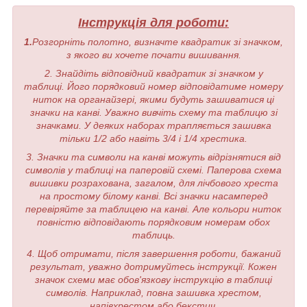
Інструкція для роботи:
1.
Розгорніть полотно, визначте квадратик зі значком,
з якого ви хочете почати вишивання.
2. Знайдіть відповідний квадратик зі значком у
таблиці. Його порядковий номер відповідатиме номеру
ниток на органайзері, якими будуть зашиватися ці
значки на канві. Уважно вивчіть схему та таблицю зі
значками. У деяких наборах трапляється зашивка
тільки 1/2 або навіть 3/4 і 1/4 хрестика.
3. Значки та символи на канві можуть відрізнятися від
символів у таблиці на паперовій схемі. Паперова схема
вишивки розрахована, загалом, для лічбового хреста
на простому білому канві. Всі значки насамперед
перевіряйте за таблицею на канві. Але кольори ниток
повністю відповідають порядковим номерам обох
таблиць.
4. Щоб отримати, після завершення роботи, бажаний
результат, уважно дотримуйтесь інструкції. Кожен
значок схеми має обов'язкову інструкцію в таблиці
символів. Наприклад, повна зашивка хрестом,
напівхрестом або бекстич.