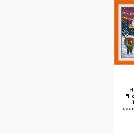
Н
"Ho
нане