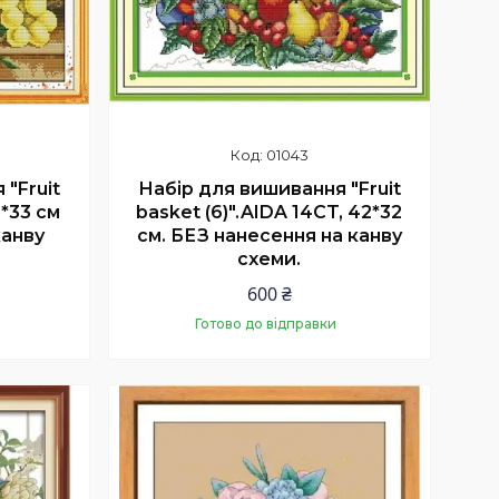
01043
"Fruit
Набір для вишивання "Fruit
1*33 см
basket (6)".AIDA 14CT, 42*32
канву
см. БЕЗ нанесення на канву
схеми.
600 ₴
Готово до відправки
Купити