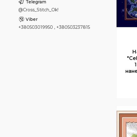
@Cross_Stitch_Ok!
+380503019950 , +380503237815
Н
"Cel
нане