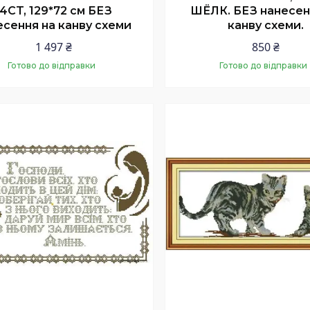
14CT, 129*72 см БЕЗ
ШЁЛК. БЕЗ нанесен
есення на канву схеми
канву схеми.
1 497 ₴
850 ₴
Готово до відправки
Готово до відправки
Купити
Купити