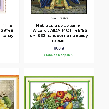
00940
я "The
Набір для вишивання
, 29*48
"Wizard". AIDA 14CT , 46*56
 канву
см. БЕЗ нанесення на канву
схеми.
800 ₴
Готово до відправки
Купити