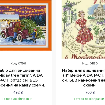
01196
01130
абір для вишивання
Набір для вишивання 
liday tree farm". AIDA
(1)". Beige AIDA 14CT
14CT, 30*23 см. БЕЗ
см. БЕЗ нанесення на
сення на канву схеми.
схеми.
492 ₴
700 ₴
Готово до відправки
Готово до відправки