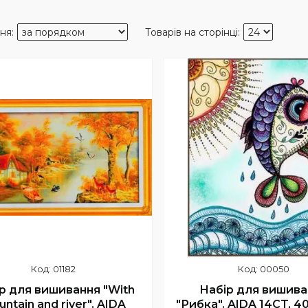
01182
00050
р для вишивання "With
Набір для вишива
ntain and river". AIDA
"Рибка". AIDA 14CT, 4