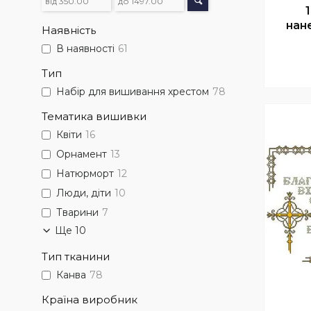
нан
Наявність
В наявності
61
Тип
Набір для вишивання хрестом
78
Тематика вишивки
Квіти
16
Орнамент
13
Натюрморт
12
Люди, діти
10
Тварини
7
Ще 10
Тип тканини
Канва
78
Країна виробник