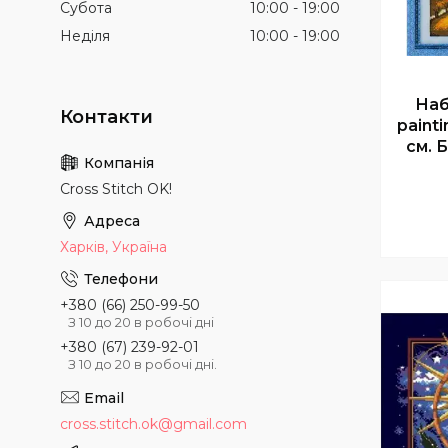
Субота
10:00
19:00
Неділя
10:00
19:00
Наб
painti
см. 
Cross Stitch OK!
Харків, Україна
+380 (66) 250-99-50
З 10 до 20 в робочі дні
+380 (67) 239-92-01
З 10 до 20 в робочі дні.
cross.stitch.ok@gmail.com