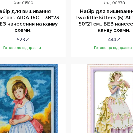
01500
00878
абір для вишивання
Набір для вишиванн
итва". AIDA 16CT, 38*23
two little kittens (5)"A
ЕЗ нанесення на канву
50*21 см.. БЕЗ нанес
схеми.
канву схеми.
523 ₴
444 ₴
Готово до відправки
Готово до відправки
Купити
Купити