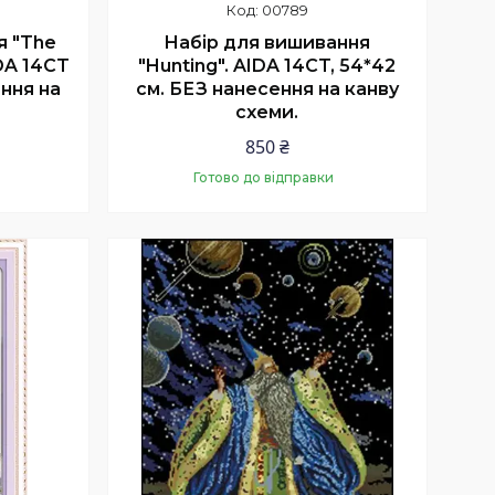
00789
я "The
Набір для вишивання
IDA 14CT
"Hunting". AIDA 14CT, 54*42
ення на
см. БЕЗ нанесення на канву
схеми.
850 ₴
Готово до відправки
Купити