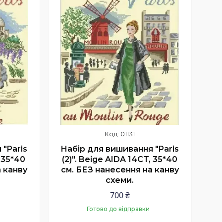
01131
"Paris
Набір для вишивання "Paris
, 35*40
(2)". Beige AIDA 14CT, 35*40
 канву
см. БЕЗ нанесення на канву
схеми.
700 ₴
Готово до відправки