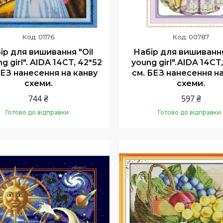
01176
00787
ір для вишивання "Oil
Набір для вишиванн
ng girl". AIDA 14CT, 42*52
young girl".AIDA 14CT
БЕЗ нанесення на канву
см. БЕЗ нанесення на
схеми.
схеми.
744 ₴
597 ₴
Готово до відправки
Готово до відправки
Купити
Купити