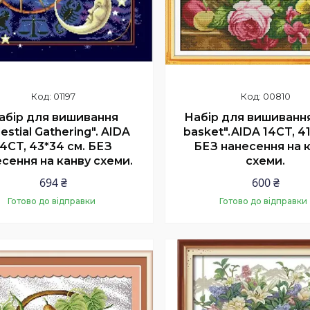
01197
00810
абір для вишивання
Набір для вишивання 
estial Gathering". AIDA
basket".AIDA 14CT, 4
14CT, 43*34 см. БЕЗ
БЕЗ нанесення на 
сення на канву схеми.
схеми.
694 ₴
600 ₴
Готово до відправки
Готово до відправки
Купити
Купити