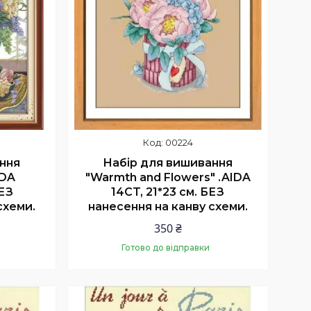
00224
ння
Набір для вишивання
IDA
"Warmth and Flowers" .AIDA
БЕЗ
14CT, 21*23 см. БЕЗ
схеми.
нанесення на канву схеми.
350 ₴
Готово до відправки
Купити