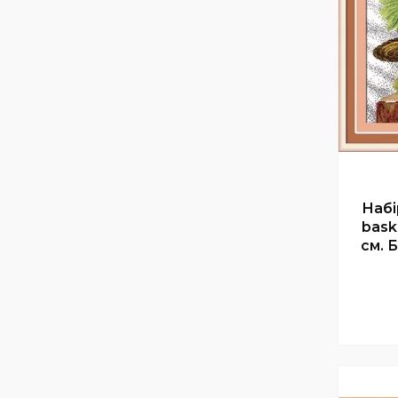
Набі
bask
см. 