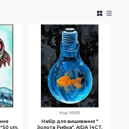
00051
ння
Набір для вишивання "
0*50 cm,
Золота Рибка". AIDA 14CT,