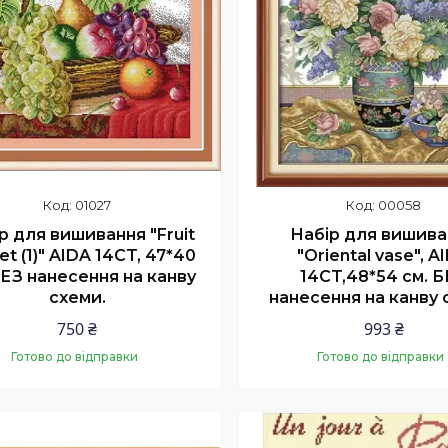
01027
00058
р для вишивання "Fruit
Набір для вишива
et (1)" AIDA 14CT, 47*40
"Oriental vase", A
БЕЗ нанесення на канву
14CT,48*54 см. 
схеми.
нанесення на канву 
750 ₴
993 ₴
Готово до відправки
Готово до відправки
Купити
Купити