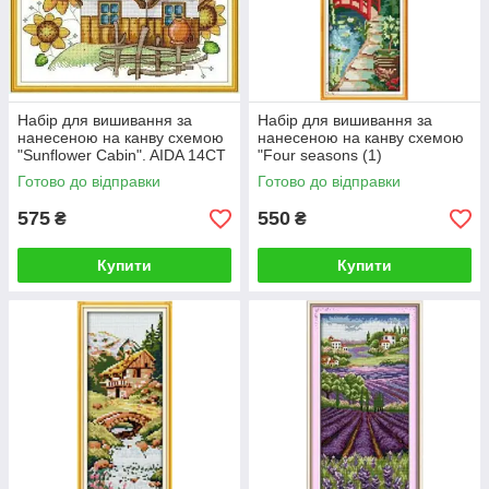
Набір для вишивання за
Набір для вишивання за
нанесеною на канву схемою
нанесеною на канву схемою
"Sunflower Cabin". AIDA 14CT
"Four seasons (1)
printed 31*30 см
Summer".AIDA 14CT printed ,
Готово до відправки
Готово до відправки
15*35
575
550
₴
₴
Купити
Купити