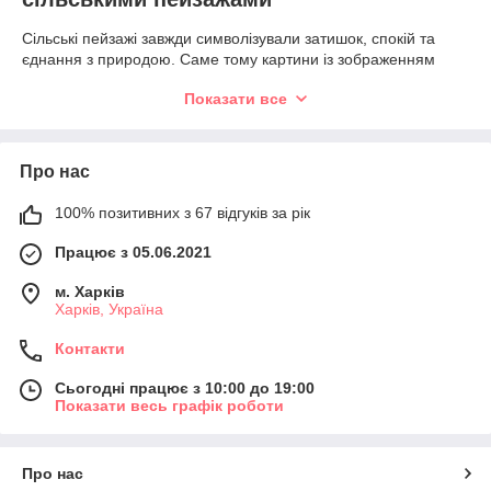
Сільські пейзажі завжди символізували затишок, спокій та
єднання з природою. Саме тому картини із зображенням
села залишаються одними з найулюбленіших сюжетів серед
Показати все
майстринь. Вони дарують відчуття тепла, домашнього
комфорту та нагадують про красу українських і європейських
сіл.
Про нас
У нашому каталозі представлені найрізноманітніші сюжети:
сільські будинки;
100% позитивних з 67 відгуків за рік
дерев'яні хатини;
Працює з 05.06.2021
українські хати;
котеджі;
м. Харків
Харків, Україна
фермерські будинки;
Контакти
квітучі сади;
польові дороги;
Сьогодні працює з 10:00 до 19:00
Показати весь графік роботи
млини;
паркани;
містки;
Про нас