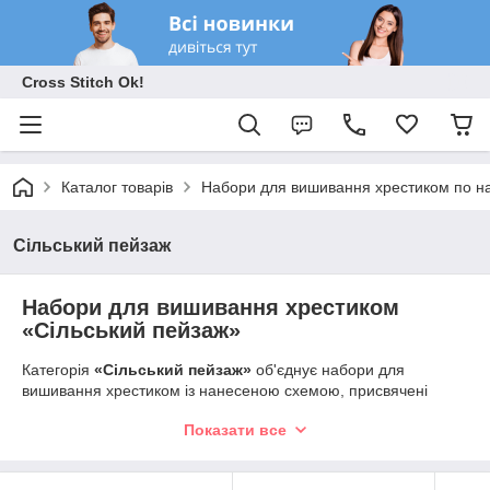
Cross Stitch Ok!
Каталог товарів
Набори для вишивання хрестиком по на
Сільський пейзаж
Набори для вишивання хрестиком
«Сільський пейзаж»
Категорія
«Сільський пейзаж»
об'єднує набори для
вишивання хрестиком із нанесеною схемою, присвячені
мальовничим краєвидам сільської місцевості. Затишні
Показати все
будиночки, квітучі сади, старовинні млини, дерев'яні паркани,
польові дороги, річки, озера та безкраї поля створюють
атмосферу спокою, тепла й гармонії.