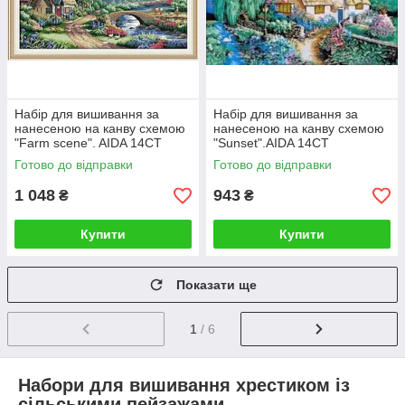
Набір для вишивання за
Набір для вишивання за
нанесеною на канву схемою
нанесеною на канву схемою
"Farm scene". AIDA 14CT
"Sunset".AIDA 14CT
printed, 54*33 см
printed,54*38см
Готово до відправки
Готово до відправки
1 048
943
₴
₴
Купити
Купити
Показати ще
1
/ 6
Набори для вишивання хрестиком із
сільськими пейзажами