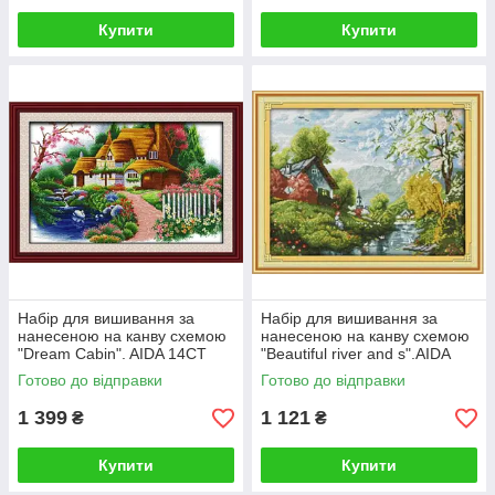
Купити
Купити
Набір для вишивання за
Набір для вишивання за
нанесеною на канву схемою
нанесеною на канву схемою
"Dream Cabin". AIDA 14CT
"Beautiful river and s".AIDA
printed 63*47 см
14CT printed, 52*41 см
Готово до відправки
Готово до відправки
1 399
1 121
₴
₴
Купити
Купити