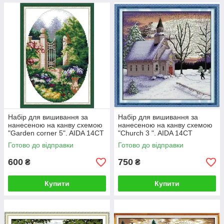
Набір для вишивання за
Набір для вишивання за
нанесеною на канву схемою
нанесеною на канву схемою
"Garden corner 5". AIDA 14CT
"Church 3 ". AIDA 14CT
printed 25*34 см
printed, 41*41 см
Готово до відправки
Готово до відправки
600
750
₴
₴
Купити
Купити