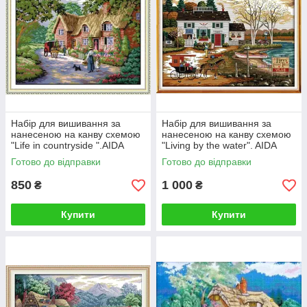
Набір для вишивання за
Набір для вишивання за
нанесеною на канву схемою
нанесеною на канву схемою
"Life in countryside ".AIDA
"Living by the water". AIDA
14CT printed , 47*36 см
14CT printed 54*41 см
Готово до відправки
Готово до відправки
850
1 000
₴
₴
Купити
Купити