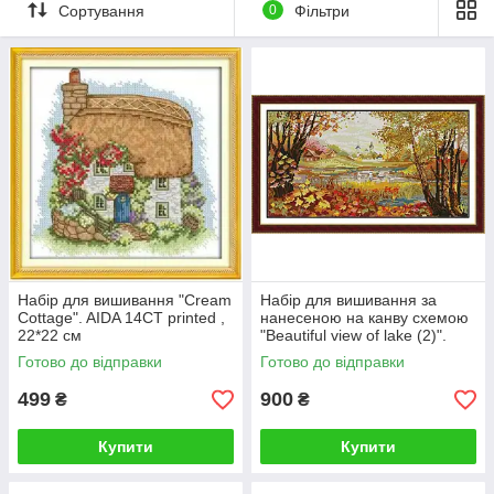
Сортування
0
Фільтри
Такі сюжети передають красу природи та сільського життя,
нагадують про літній відпочинок, дитячі спогади й затишок
заміського будинку. Вони чудово доповнюють інтер'єр і
стануть прекрасним подарунком для всіх, хто цінує традиції,
природу та творчість.
Більшість наборів виконані на канві з нанесеним кольоровим
малюнком, що робить процес вишивання зручним і
комфортним. У каталозі представлені роботи різних
форматів і рівнів складності, тому кожен зможе знайти сюжет
до душі.
Набір для вишивання "Cream
Набір для вишивання за
Cottage". AIDA 14CT printed ,
нанесеною на канву схемою
22*22 см
"Beautiful view of lake (2)".
AIDA 14CT printed 50*30 см
Готово до відправки
Готово до відправки
499
900
₴
₴
Купити
Купити