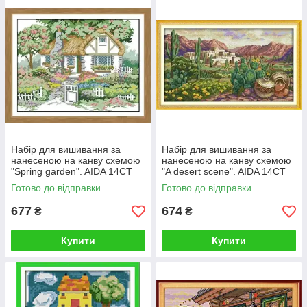
Набір для вишивання за
Набір для вишивання за
нанесеною на канву схемою
нанесеною на канву схемою
"Spring garden". AIDA 14CT
"A desert scene". AIDA 14CT
printed 41*32 см
printed 37*21 см
Готово до відправки
Готово до відправки
677
674
₴
₴
Купити
Купити