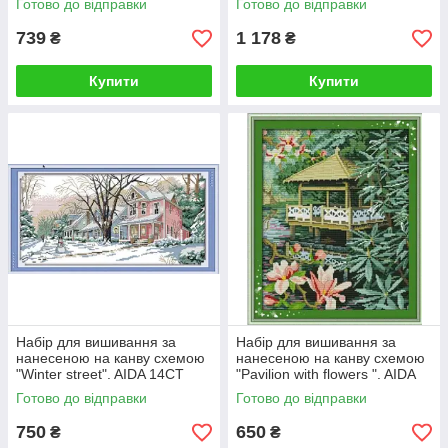
Готово до відправки
Готово до відправки
739
1 178
₴
₴
Купити
Купити
Набір для вишивання за
Набір для вишивання за
нанесеною на канву схемою
нанесеною на канву схемою
"Winter street". AIDA 14CT
"Pavilion with flowers ". AIDA
printed, 46*26 см
14CT printed, 33*38 см
Готово до відправки
Готово до відправки
750
650
₴
₴