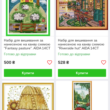
Набір для вишивання за
Набір для вишивання за
нанесеною на канву схемою
нанесеною на канву схемою
"Fantasy pasture". AIDA 14CT
"Riverside hut".AIDA 14CT
printed 22*29 см
printed , 30*21 см
Готово до відправки
Готово до відправки
500
528
₴
₴
Купити
Купити