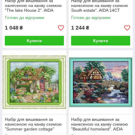
Набір для вишивання за
Набір для вишивання за
нанесеною на канву схемою
нанесеною на канву схемою
"The lake House 2". AIDA
South estate". AIDA 14CT
14CT printed 52*42 см
printed 61*48 см
Готово до відправки
Готово до відправки
1 048
1 244
₴
₴
Купити
Купити
Набір для вишивання за
Набір для вишивання за
нанесеною на канву схемою
нанесеною на канву схемою
"Summer garden cottage"
"Beautiful homeland". AIDA
AIDA 14CT printed, 44*38 см
14CT printed, 54*44 см