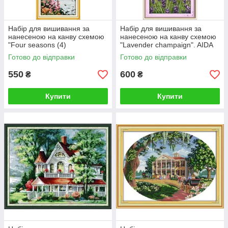
Набір для вишивання за
Набір для вишивання за
нанесеною на канву схемою
нанесеною на канву схемою
"Four seasons (4)
"Lavender champaign". AIDA
Summer".AIDA 14CT printed ,
14CT printed, 21*45 см
Готово до відправки
Готово до відправки
15*34
550
600
₴
₴
Купити
Купити