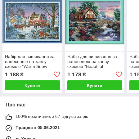
Набір для вишивання за
Набір для вишивання за
Набі
нанесеною на канву
нанесеною на канву
нане
схемою "Warm Snow
схемою "Beautiful
схем
Township 2". AIDA 14CT
homeland". AIDA 14CT
AIDA
1 188
1 178
1 1
₴
₴
printed 54*40 см
printed, 54*44 см
см
Купити
Купити
Про нас
100% позитивних з 67 відгуків за рік
Працює з 05.06.2021
м. Харків