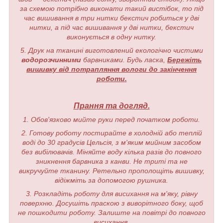
за схемою потрібно виконати такий вистібок, то під
час вишивання в три нитки бекстич робиться у дві
нитки, а під час вишивання у дві нитки, бекстич
виконується в одну нитку.
5. Друк на тканині виготовлений екологічно чистими
водорозчинними
барвниками. Будь ласка,
Бережіть
вишивку від потрапляння вологи до закінчення
роботи.
Прання та догляд.
1. Обов'язково мийте руки перед початком роботи.
2. Готову роботу постирайте в холодній або теплій
воді до 30 градусів Цельсія, з м'яким мийним засобом
без вибілювачів. Міняйте воду кілька разів до повного
зникнення барвника з канви. Не триті та не
викручуйте тканину. Ретельно прополощіть вишивку,
відіжміть за допомогою рушника.
3. Розкладіть роботу для висихання на м'яку, рівну
поверхню. Досушіть праскою з виворітного боку, щоб
не пошкодити роботу. Залиште на повітрі до повного
висихання.