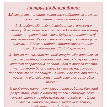
Інструкція для роботи:
1.
Розгорніть полотно, визначте квадратик зі значком,
з якого ви хочете почати вишивання.
2. Знайдіть відповідний квадратик зі значком у
таблиці. Його порядковий номер відповідатиме номеру
ниток на органайзері, якими будуть зашиватися ці
значки на канві. Уважно вивчіть схему та таблицю зі
значками. У деяких наборах трапляється зашивка
тільки 1/2 або навіть 3/4 і 1/4 хрестика.
3. Значки та символи на канві можуть відрізнятися від
символів у таблиці на паперовій схемі. Паперова схема
вишивки розрахована, загалом, для лічбового хреста
на простому білому канві. Всі значки насамперед
перевіряйте за таблицею на канві. Але кольори ниток
повністю відповідають порядковим номерам обох
таблиць.
4. Щоб отримати, після завершення роботи, бажаний
результат, уважно дотримуйтесь інструкції. Кожен
значок схеми має обов'язкову інструкцію в таблиці
символів. Наприклад, повна зашивка хрестом,
напівхрестом або бекстич.