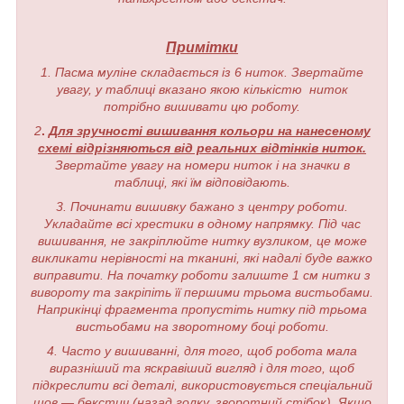
Примітки
1. Пасма муліне складається із 6 ниток. Звертайте
увагу, у таблиці вказано якою кількістю ниток
потрібно вишивати цю роботу.
2
.
Для зручності вишивання кольори на нанесеному
схемі відрізняються від реальних відтінків ниток.
Звертайте увагу на номери ниток і на значки в
таблиці, які їм відповідають.
3. Починати вишивку бажано з центру роботи.
Укладайте всі хрестики в одному напрямку. Під час
вишивання, не закріплюйте нитку вузликом, це може
викликати нерівності на тканині, які надалі буде важко
виправити. На початку роботи залиште 1 см нитки з
вивороту та закріпіть її першими трьома вистьобами.
Наприкінці фрагмента пропустіть нитку під трьома
вистьобами на зворотному боці роботи.
4. Часто у вишиванні, для того, щоб робота мала
виразніший та яскравіший вигляд і для того, щоб
підкреслити всі деталі, використовується спеціальний
шов — бекстич (назад голку, зворотний стібок). Якщо