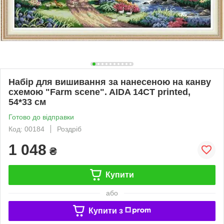
Набір для вишивання за нанесеною на канву
схемою "Farm scene". AIDA 14CT printed,
54*33 см
Готово до відправки
Код: 00184
Роздріб
1 048
₴
Купити
або
Купити з