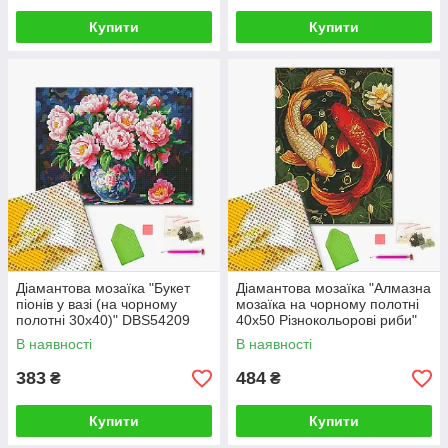
Купити
Купити
Діамантова мозаїка "Букет
Діамантова мозаїка "Алмазна
піонів у вазі (на чорному
мозаїка на чорному полотні
полотні 30х40)" DBS54209
40х50 Різнокольорові риби"
30×40 см
DBS54014 40×50 см
В наявності
В наявності
383
484
₴
₴
Купити
Купити