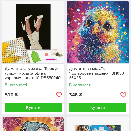
Діамантова мозаїка "Крок до
Діамантова мозаїка
успіху (мозаїка 5D на
"Кольорове пташеня" BH033
чорному полотні)" DBS50240
25X25
40×50 см
В наявності
В наявності
510
346
₴
₴
Купити
Купити