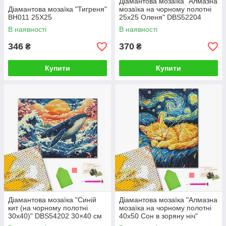
Діамантова мозаїка "Алмазна
Діамантова мозаїка "Тигреня"
мозаїка на чорному полотні
BH011 25X25
25х25 Оленя" DBS52204
25X25
В наявності
В наявності
346
370
₴
₴
Купити
Купити
Діамантова мозаїка "Синій
Діамантова мозаїка "Алмазна
кит (на чорному полотні
мозаїка на чорному полотні
30х40)" DBS54202 30×40 см
40х50 Сон в зоряну ніч"
DBS54018 40×50 см