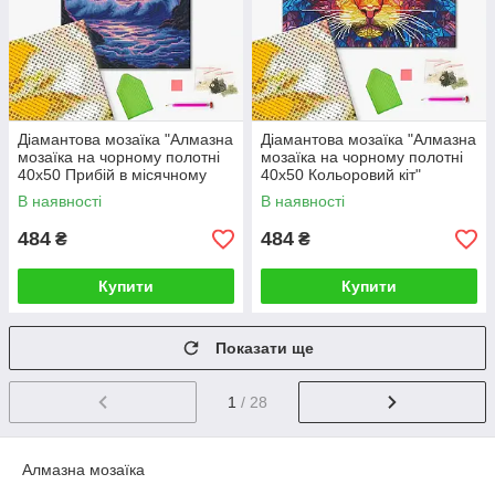
Діамантова мозаїка "Алмазна
Діамантова мозаїка "Алмазна
мозаїка на чорному полотні
мозаїка на чорному полотні
40х50 Прибій в місячному
40х50 Кольоровий кіт"
світлі" DBS54013 40×50 см
DBS54004 40×50 см
В наявності
В наявності
484
484
₴
₴
Купити
Купити
Показати ще
1
/ 28
Алмазна мозаїка