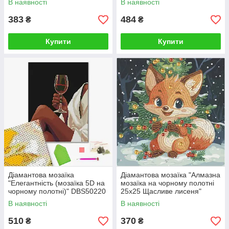
В наявності
В наявності
383
484
₴
₴
Купити
Купити
Діамантова мозаїка
Діамантова мозаїка "Алмазна
"Елегантність (мозаїка 5D на
мозаїка на чорному полотні
чорному полотні)" DBS50220
25х25 Щасливе лисеня"
40×50 см
DBS52202 25X25
В наявності
В наявності
510
370
₴
₴