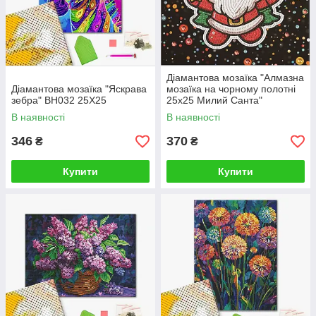
Діамантова мозаїка "Алмазна
Діамантова мозаїка "Яскрава
мозаїка на чорному полотні
зебра" BH032 25X25
25х25 Милий Санта"
DBS52209 25X25
В наявності
В наявності
346
370
₴
₴
Купити
Купити