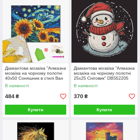
Діамантова мозаїка "Алмазна
Діамантова мозаїка "Алмазна
мозаїка на чорному полотні
мозаїка на чорному полотні
40х50 Соняшник в стилі Ван
25х25 Сніговик" DBS52205
Гога" DBS54012 40×50 см
25X25
В наявності
В наявності
484
370
₴
₴
Купити
Купити