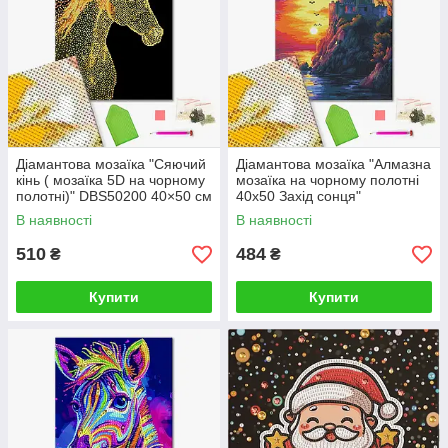
Діамантова мозаїка "Сяючий
Діамантова мозаїка "Алмазна
кінь ( мозаїка 5D на чорному
мозаїка на чорному полотні
полотні)" DBS50200 40×50 см
40х50 Захід сонця"
DBS54007 40×50 см
В наявності
В наявності
510
484
₴
₴
Купити
Купити