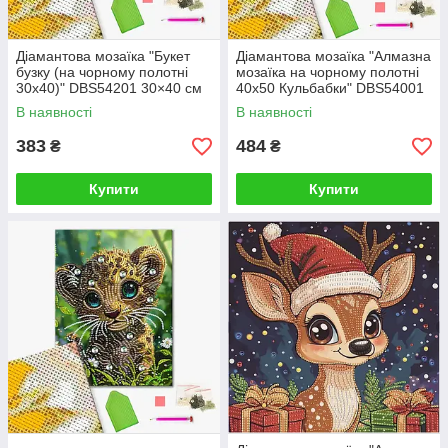
Діамантова мозаїка "Букет
Діамантова мозаїка "Алмазна
бузку (на чорному полотні
мозаїка на чорному полотні
30х40)" DBS54201 30×40 см
40х50 Кульбабки" DBS54001
40×50 см
В наявності
В наявності
383
484
₴
₴
Купити
Купити