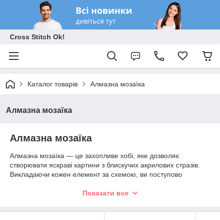
Cross Stitch Ok!
Каталог товарів
Алмазна мозаїка
Алмазна мозаїка
Алмазна мозаїка
Алмазна мозаїка — це захопливе хобі, яке дозволяє
створювати яскраві картини з блискучих акрилових стразів.
Викладаючи кожен елемент за схемою, ви поступово
отримуєте ефектне зображення з об'ємним сяйвом, яке
стане чудовою прикрасою інтер'єру або оригінальним
Показати все
подарунком.
У нашому каталозі представлені набори для алмазної