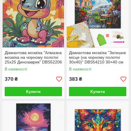
Діамантова мозаїка "Алмазна
Діамантова мозаїка "Затишне
мозаїка на чорному полотні
місце (на чорному полотні
25х25 Динозаврик" DBS52206
30х40)" DBS54210 30×40 см
25X25
В наявності
В наявності
370
383
₴
₴
Купити
Купити