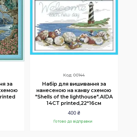
00144
ня за
Набір для вишивання за
схемою
нанесеною на канву схемою
printed
"Shells of the lighthouse".AIDA
14CT printed,22*16см
400 ₴
Готово до відправки