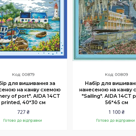
00879
00809
бір для вишивання за
Набір для вишиван
сеною на канву схемою
нанесеною на канву 
ery of port". AIDA 14CT
"Sailing". AIDA 14CT 
printed, 40*30 см
56*45 см
727 ₴
1 100 ₴
Готово до відправки
Готово до відправки