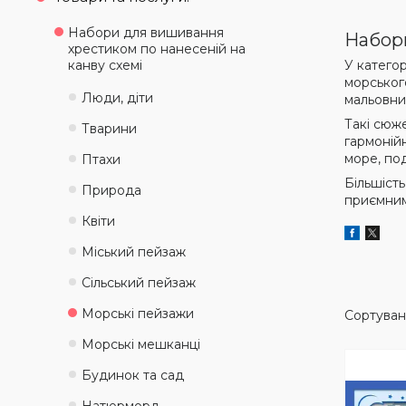
Набори для вишивання
Набори
хрестиком по нанесеній на
канву схемі
У категор
морського
Люди, діти
мальовни
Такі сюж
Тварини
гармонійн
море, под
Птахи
Більшіст
Природа
приємним.
Квіти
Міський пейзаж
Сільський пейзаж
Морські пейзажи
Морські мешканці
Будинок та сад