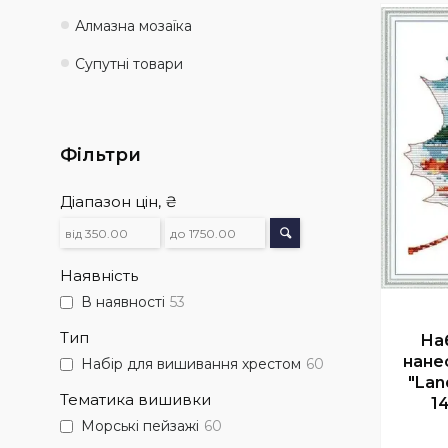
Алмазна мозаїка
Супутні товари
Фільтри
Діапазон цін, ₴
Наявність
В наявності
53
Тип
На
нане
Набір для вишивання хрестом
60
"Lan
Тематика вишивки
14
Морські пейзажі
60