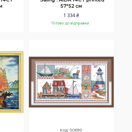
м
57*52 см
1 334 ₴
Готово до відправки
Купити
00690