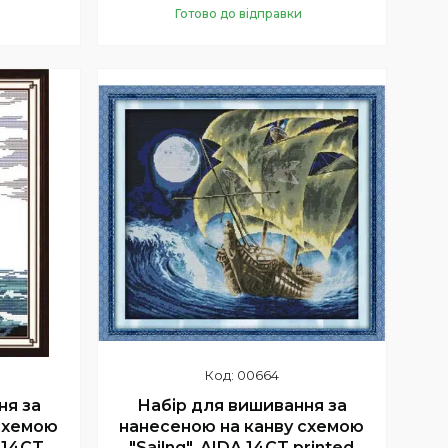
Готово до відправки
Купити
00664
ня за
Набір для вишивання за
схемою
нанесеною на канву схемою
A 14CT
"Sailng". AIDA 14CT printed