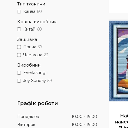
Тип тканини
Канва
60
Країна виробник
Китай
60
Зашивка
Повна
37
Часткова
23
Виробник
Everlasting
1
Joy Sunday
59
Графік роботи
На
Понеділок
10:00
19:00
нане
Вівторок
10:00
19:00
"Li