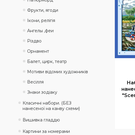
Натюрморд
Фрукти, ягоди
Ікони, релігія
Ангелы ,феи
Різдво
Орнамент
Балет, цирк, театр
Мотиви відомих художників
Весілля
На
нане
Знаки зодіаку
"Scen
Класичні набори. (БЕЗ
нанесеної на канву схеми)
Вишивка гладдю
Картини за номерами