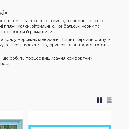
жі»
естиком із нанесеною схемою, натхненні красою
і пляжі, маяки, вітрильники, рибальські човни та
ою, свободи й романтики.
та красу морських краєвидів. Вишиті картини стануть
нку, а також чудовим подарунком для тих, хто любить
ом, що робить процес вишивання комфортним і
ності.