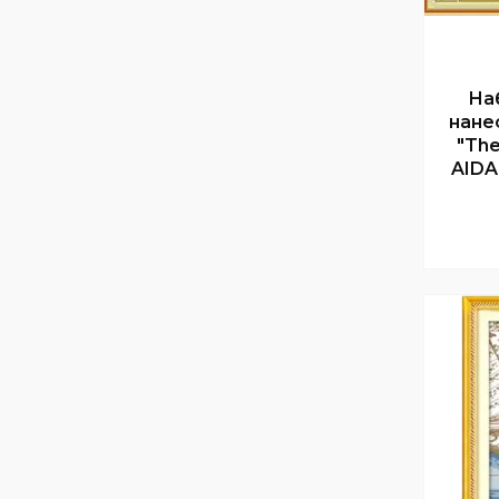
На
нане
"The
AIDA