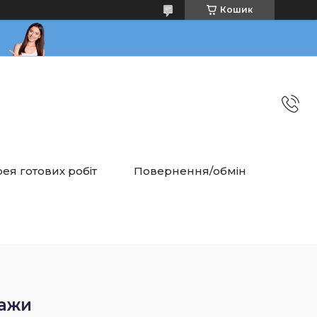
Кошик
ея готових робіт
Повернення/обмін
зажи