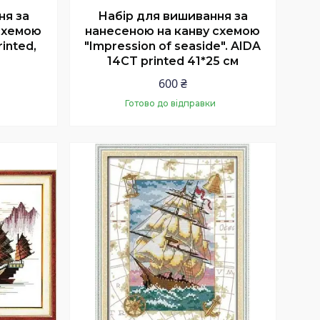
ня за
Набір для вишивання за
схемою
нанесеною на канву схемою
rinted,
"Impression of seaside". AIDA
14CT printed 41*25 см
600 ₴
Готово до відправки
Купити