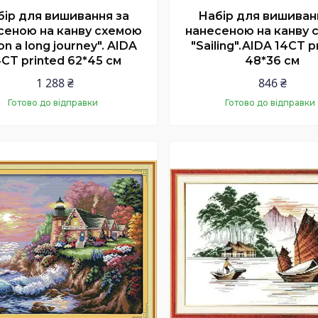
бір для вишивання за
Набір для вишиван
сеною на канву схемою
нанесеною на канву 
on a long journey". AIDA
"Sailing".AIDA 14CT p
4CT printed 62*45 см
48*36 см
1 288 ₴
846 ₴
Готово до відправки
Готово до відправки
Купити
Купити