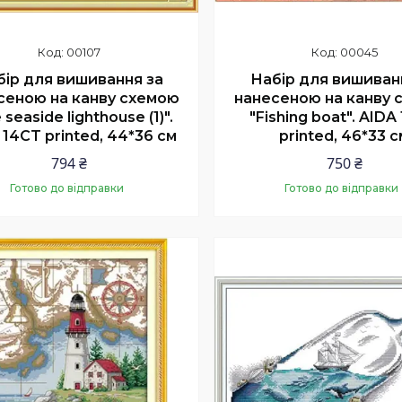
00107
00045
бір для вишивання за
Набір для вишиван
сеною на канву схемою
нанесеною на канву 
 seaside lighthouse (1)".
"Fishing boat". AIDA
 14CT printed, 44*36 см
printed, 46*33 с
794 ₴
750 ₴
Готово до відправки
Готово до відправки
Купити
Купити