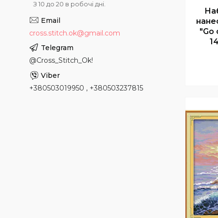
З 10 до 20 в робочі дні.
На
нане
"Go 
cross.stitch.ok@gmail.com
1
@Cross_Stitch_Ok!
+380503019950 , +380503237815