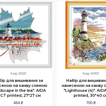
Купити
Купити
01021
00101
бір для вишивання за
Набір для вишиван
сеною на канву схемою
нанесеною на канву 
dscape in the lea". AIDA
"Lighthouse (4)". AID
CT printed, 27*27 см
printed, 30*40 с
464 ₴
700 ₴