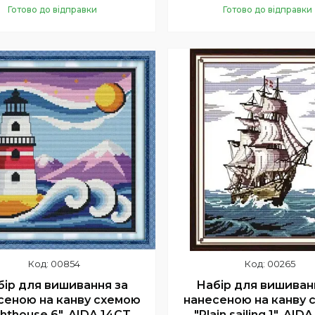
Готово до відправки
Готово до відправки
Купити
Купити
00854
00265
бір для вишивання за
Набір для вишиван
сеною на канву схемою
нанесеною на канву 
ghthouse 6". AIDA 14CT
"Plain sailing 1". AID