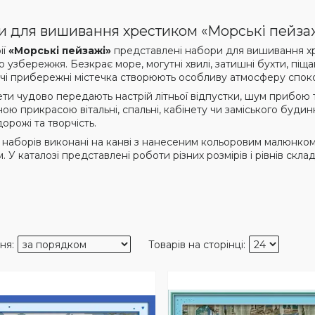
 для вишивання хрестиком «Морські пейза
ії
«Морські пейзажі»
представлені набори для вишивання хр
 узбережжя. Безкрає море, могутні хвилі, затишні бухти, піщан
чі прибережні містечка створюють особливу атмосферу спок
ети чудово передають настрій літньої відпустки, шум прибою 
ою прикрасою вітальні, спальні, кабінету чи заміського буди
орожі та творчість.
ь наборів виконані на канві з нанесеним кольоровим малюнк
 У каталозі представлені роботи різних розмірів і рівнів склад