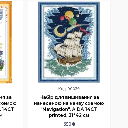
Купити
00039
ня за
Набір для вишивання за
схемою
нанесеною на канву схемою
A 14CT
"Navigation". AIDA 14CT
м
printed, 31*42 см
650 ₴