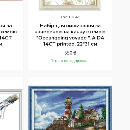
00148
ня за
Набір для вишивання за
схемою
нанесеною на канву схемою
 14CT
"Oceangoing voyage ". AIDA
м
14CT printed, 22*31 см
550 ₴
Готово до відправки
Купити