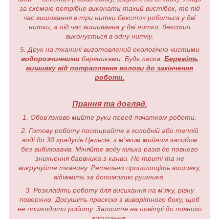
за схемою потрібно виконати такий вистібок, то під
час вишивання в три нитки бекстич робиться у дві
нитки, а під час вишивання у дві нитки, бекстич
виконується в одну нитку.
5. Друк на тканині виготовлений екологічно чистими
водорозчинними
барвниками. Будь ласка,
Бережіть
вишивку від потрапляння вологи до закінчення
роботи.
Прання та догляд.
1. Обов'язково мийте руки перед початком роботи.
2. Готову роботу постирайте в холодній або теплій
воді до 30 градусів Цельсія, з м'яким мийним засобом
без вибілювачів. Міняйте воду кілька разів до повного
зникнення барвника з канви. Не триті та не
викручуйте тканину. Ретельно прополощіть вишивку,
відіжміть за допомогою рушника.
3. Розкладіть роботу для висихання на м'яку, рівну
поверхню. Досушіть праскою з виворітного боку, щоб
не пошкодити роботу. Залиште на повітрі до повного
висихання.