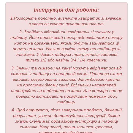
Інструкція для роботи:
1.
Розгорніть полотно, визначте квадратик зі значком,
з якого ви хочете почати вишивання.
2. Знайдіть відповідний квадратик зі значком у
таблиці. Його порядковий номер відповідатиме номеру
ниток на органайзері, якими будуть зашиватися ці
значки на канві. Уважно вивчіть схему та таблицю зі
значками. У деяких наборах трапляється зашивка
тільки 1/2 або навіть 3/4 і 1/4 хрестика.
3. Значки та символи на канві можуть відрізнятися від
символів у таблиці на паперовій схемі. Паперова схема
вишивки розрахована, загалом, для лічбового хреста
на простому білому канві. Всі значки насамперед
перевіряйте за таблицею на канві. Але кольори ниток
повністю відповідають порядковим номерам обох
таблиць.
4. Щоб отримати, після завершення роботи, бажаний
результат, уважно дотримуйтесь інструкції. Кожен
значок схеми має обов'язкову інструкцію в таблиці
символів. Наприклад, повна зашивка хрестом,
напівхрестом або бекстич.