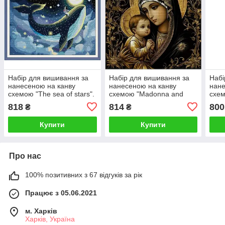
Набір для вишивання за
Набір для вишивання за
Набі
нанесеною на канву
нанесеною на канву
нане
схемою "The sea of stars".
схемою "Madonna and
схем
AIDA 14CT printed, 47*40
Child". AIDA 14CT printed,
worl
818
814
800
₴
₴
см
40*40 см
prin
Купити
Купити
Про нас
100% позитивних з 67 відгуків за рік
Працює з 05.06.2021
м. Харків
Харків, Україна