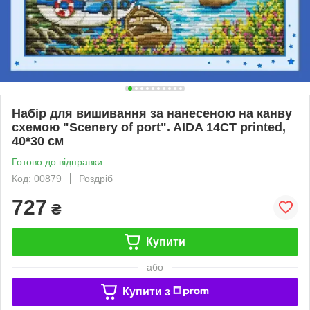
Набір для вишивання за нанесеною на канву
схемою "Scenery of port". AIDA 14CT printed,
40*30 см
Готово до відправки
Код: 00879
Роздріб
727
₴
Купити
або
Купити з