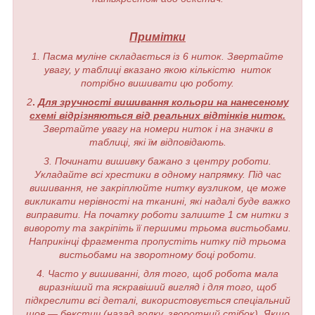
Примітки
1. Пасма муліне складається із 6 ниток. Звертайте
увагу, у таблиці вказано якою кількістю ниток
потрібно вишивати цю роботу.
2
.
Для зручності вишивання кольори на нанесеному
схемі відрізняються від реальних відтінків ниток.
Звертайте увагу на номери ниток і на значки в
таблиці, які їм відповідають.
3. Починати вишивку бажано з центру роботи.
Укладайте всі хрестики в одному напрямку. Під час
вишивання, не закріплюйте нитку вузликом, це може
викликати нерівності на тканині, які надалі буде важко
виправити. На початку роботи залиште 1 см нитки з
вивороту та закріпіть її першими трьома вистьобами.
Наприкінці фрагмента пропустіть нитку під трьома
вистьобами на зворотному боці роботи.
4. Часто у вишиванні, для того, щоб робота мала
виразніший та яскравіший вигляд і для того, щоб
підкреслити всі деталі, використовується спеціальний
шов — бекстич (назад голку, зворотний стібок). Якщо