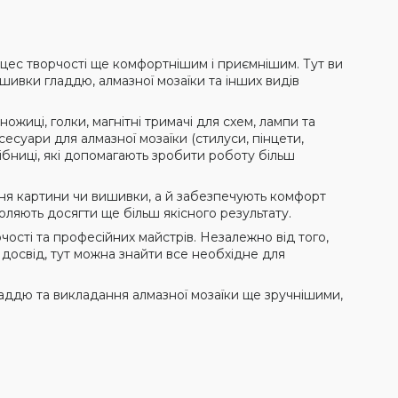
цес творчості ще комфортнішим і приємнішим. Тут ви
ивки гладдю, алмазної мозаїки та інших видів
ножиці, голки, магнітні тримачі для схем, лампи та
есуари для алмазної мозаїки (стилуси, пінцети,
дрібниці, які допомагають зробити роботу більш
ня картини чи вишивки, а й забезпечують комфорт
оляють досягти ще більш якісного результату.
ості та професійних майстрів. Незалежно від того,
 досвід, тут можна знайти все необхідне для
ладдю та викладання алмазної мозаїки ще зручнішими,