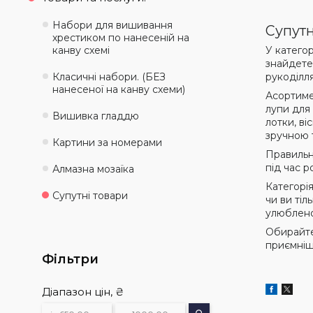
Набори для вишивання
Супутн
хрестиком по нанесеній на
канву схемі
У категор
знайдете
Класичні набори. (БЕЗ
рукоділля
нанесеної на канву схеми)
Асортимен
лупи для 
Вишивка гладдю
лотки, ві
зручною 
Картини за номерами
Правильн
під час р
Алмазна мозаїка
Категорі
Супутні товари
чи ви тіл
улюблено
Обирайте
приємніш
Фільтри
Діапазон цін, ₴