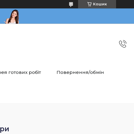
Кошик
ея готових робіт
Повернення/обмін
ари