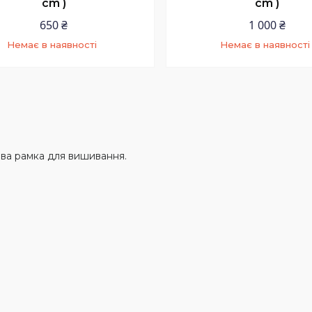
cm )
cm )
650 ₴
1 000 ₴
Немає в наявності
Немає в наявності
+380 (66) 250-99-50
+380 (66) 250-99-50
З 10 до 20 в робочі дні
З 10 до 20 в робочі д
ва рамка для вишивання.