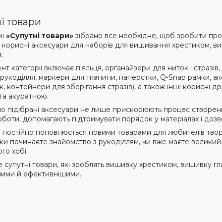
і товари
ії
«Супутні товари»
зібрано все необхідне, щоб зробити про
 корисні аксесуари для наборів для вишивання хрестиком, виш
.
т категорії включає п'яльця, органайзери для ниток і стразів, 
рукоділля, маркери для тканини, наперстки, Q-Snap рамки, акс
ск, контейнери для зберігання стразів), а також інші корисні 
та акуратною.
о підібрані аксесуари не лише прискорюють процес створен
оботи, допомагають підтримувати порядок у матеріалах і дозв
я постійно поповнюється новими товарами для любителів творч
ьки починаєте знайомство з рукоділлям, чи вже маєте великий
го хобі.
 супутні товари, які зроблять вишивку хрестиком, вишивку г
ими й ефективнішими.