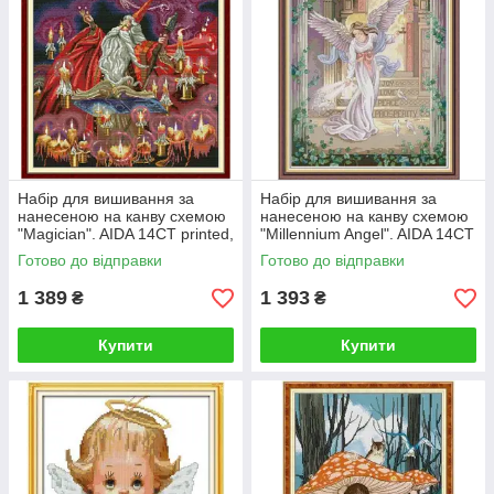
Набір для вишивання за
Набір для вишивання за
нанесеною на канву схемою
нанесеною на канву схемою
"Magician". AIDA 14CT printed,
"Millennium Angel". AIDA 14CT
55*61 см
printed 48*61 см
Готово до відправки
Готово до відправки
1 389
1 393
₴
₴
Купити
Купити