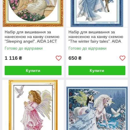
Набір для вишивання за
Набір для вишивання за
нанесеною на канву схемою
нанесеною на канву схемою
"Sleeping angel". AIDA 14CT
"The winter fairy tales". AIDA
printed, 48*48 см
14CT printed 38*46 см. БIСЕР
Готово до відправки
Готово до відправки
1 116
650
₴
₴
Купити
Купити