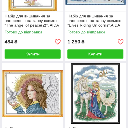
Набір для вишивання за
Набір для вишивання за
нанесеною на канву схемою
нанесеною на канву схемою
"The angel of peace(2)". AIDA
"Elves Riding Unicorns".AIDA
14CT printed 23*31 см
14CT printed, 62*51 см БIСЕР
Готово до відправки
Готово до відправки
484
1 250
₴
₴
Купити
Купити