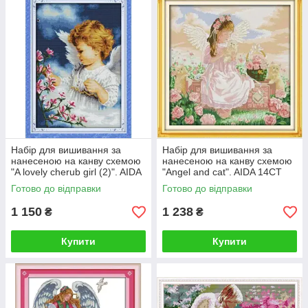
Набір для вишивання за
Набір для вишивання за
нанесеною на канву схемою
нанесеною на канву схемою
"A lovely cherub girl (2)". AIDA
"Angel and cat". AIDA 14CT
14CT printed, 36*50 см
printed 51*51 см
Готово до відправки
Готово до відправки
1 150
1 238
₴
₴
Купити
Купити