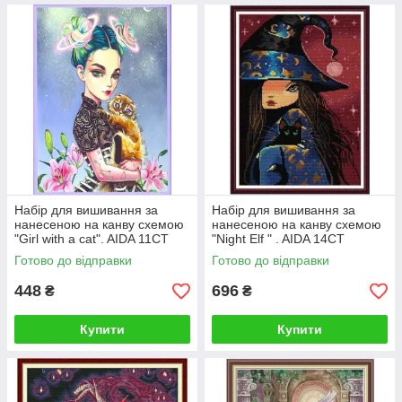
Набір для вишивання за
Набір для вишивання за
нанесеною на канву схемою
нанесеною на канву схемою
"Girl with a cat". AIDA 11CT
"Night Elf " . AIDA 14CT
printed, 30*40 см
printed, 30*40 см
Готово до відправки
Готово до відправки
448
696
₴
₴
Купити
Купити