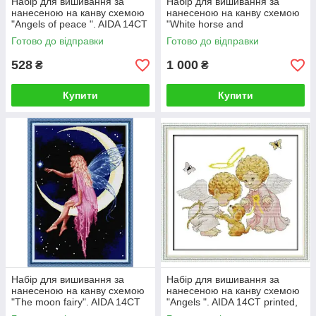
Набір для вишивання за
Набір для вишивання за
нанесеною на канву схемою
нанесеною на канву схемою
"Angels of peace ". AIDA 14CT
"White horse and
printed, 29*21 см
princess".AIDA 14CT printed ,
Готово до відправки
Готово до відправки
42*50 см
528
1 000
₴
₴
Купити
Купити
Набір для вишивання за
Набір для вишивання за
нанесеною на канву схемою
нанесеною на канву схемою
"The moon fairy". AIDA 14CT
"Angels ". AIDA 14CT printed,
printed, 59*44 см
39*36 см