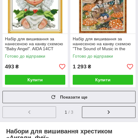
Набір для вишивання за
Набір для вишивання за
нанесеною на канву схемою
нанесеною на канву схемою
"Baby Angel". AIDA 14CT
"The Sound of Music in the
printed 29*34 см
Forest". AIDA 14CT printed
Готово до відправки
Готово до відправки
47*63 см
493
1 293
₴
₴
Купити
Купити
Показати ще
1
/ 3
Набори для вишивання хрестиком
«Ангели, феї»