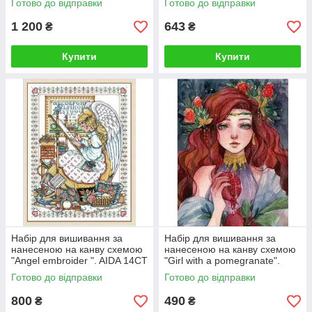
Готово до відправки
Готово до відправки
1 200
643
₴
₴
Купити
Купити
Набір для вишивання за
Набір для вишивання за
нанесеною на канву схемою
нанесеною на канву схемою
"Angel embroider ". AIDA 14CT
"Girl with a pomegranate".
printed , 40*52см
AIDA 11CT printed, 30*40 см
Готово до відправки
Готово до відправки
800
490
₴
₴