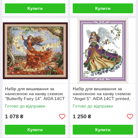
Купити
Купити
Набір для вишивання за
Набір для вишивання за
нанесеною на канву схемою
нанесеною на канву схемою
"Butterfly Fairy 14". AIDA 14CT
"Angel 5". AIDA 14CT printed,
printed , 49*43см
46*59 см
Готово до відправки
Готово до відправки
1 078
1 250
₴
₴
Купити
Купити