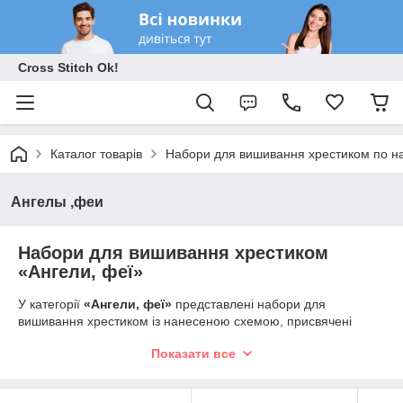
Cross Stitch Ok!
Каталог товарів
Набори для вишивання хрестиком по на
Ангелы ,феи
Набори для вишивання хрестиком
«Ангели, феї»
У категорії
«Ангели, феї»
представлені набори для
вишивання хрестиком із нанесеною схемою, присвячені
чарівному світу ангелів, фей та казкових персонажів. Тут ви
Показати все
знайдете ніжних ангеликів, янголів-охоронців у художньому
стилі, маленьких фей, ельфів, чарівниць, казкових дівчаток,
магічні сади та фантазійні композиції, сповнені світла й