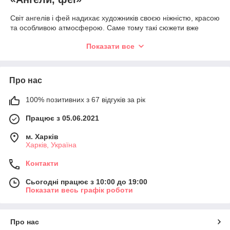
Світ ангелів і фей надихає художників своєю ніжністю, красою
та особливою атмосферою. Саме тому такі сюжети вже
багато років залишаються популярними серед любителів
Показати все
вишивки хрестиком. Вони поєднують витончені образи, м'які
кольори та казкові деталі, створюючи картини, які приносять
відчуття гармонії та тепла.
Про нас
У нашому каталозі представлені різноманітні сюжети:
ангели;
100% позитивних з 67 відгуків за рік
маленькі ангелики;
Працює з 05.06.2021
ангели-охоронці;
феї;
м. Харків
Харків, Україна
квіткові феї;
Контакти
лісові феї;
ельфи;
Сьогодні працює з 10:00 до 19:00
Показати весь графік роботи
чарівниці;
казкові дівчатка;
чарівні сади;
Про нас