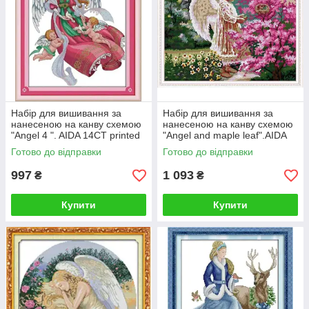
Набір для вишивання за
Набір для вишивання за
нанесеною на канву схемою
нанесеною на канву схемою
"Angel 4 ". AIDA 14CT printed
"Angel and maple leaf".AIDA
47*54 см
14CT printed , 57*47 см
Готово до відправки
Готово до відправки
997
1 093
₴
₴
Купити
Купити