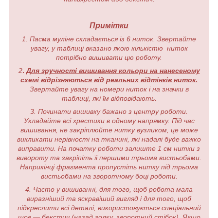
Примітки
1. Пасма муліне складається із 6 ниток. Звертайте
увагу, у таблиці вказано якою кількістю ниток
потрібно вишивати цю роботу.
2
.
Для зручності вишивання кольори на нанесеному
схемі відрізняються від реальних відтінків ниток.
Звертайте увагу на номери ниток і на значки в
таблиці, які їм відповідають.
3. Починати вишивку бажано з центру роботи.
Укладайте всі хрестики в одному напрямку. Під час
вишивання, не закріплюйте нитку вузликом, це може
викликати нерівності на тканині, які надалі буде важко
виправити. На початку роботи залиште 1 см нитки з
вивороту та закріпіть її першими трьома вистьобами.
Наприкінці фрагмента пропустіть нитку під трьома
вистьобами на зворотному боці роботи.
4. Часто у вишиванні, для того, щоб робота мала
виразніший та яскравіший вигляд і для того, щоб
підкреслити всі деталі, використовується спеціальний
шов — бекстич (назад голку, зворотний стібок). Якщо