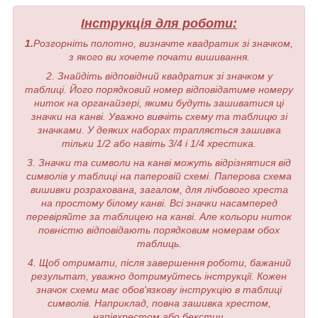
Інструкція для роботи:
1.
Розгорніть полотно, визначте квадратик зі значком,
з якого ви хочете почати вишивання.
2. Знайдіть відповідний квадратик зі значком у
таблиці. Його порядковий номер відповідатиме номеру
ниток на органайзері, якими будуть зашиватися ці
значки на канві. Уважно вивчіть схему та таблицю зі
значками. У деяких наборах трапляється зашивка
тільки 1/2 або навіть 3/4 і 1/4 хрестика.
3. Значки та символи на канві можуть відрізнятися від
символів у таблиці на паперовій схемі. Паперова схема
вишивки розрахована, загалом, для лічбового хреста
на простому білому канві. Всі значки насамперед
перевіряйте за таблицею на канві. Але кольори ниток
повністю відповідають порядковим номерам обох
таблиць.
4. Щоб отримати, після завершення роботи, бажаний
результат, уважно дотримуйтесь інструкції. Кожен
значок схеми має обов'язкову інструкцію в таблиці
символів. Наприклад, повна зашивка хрестом,
напівхрестом або бекстич.