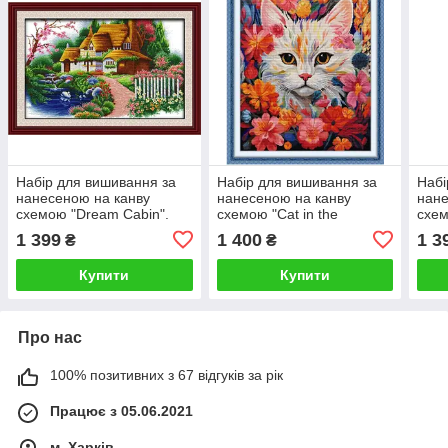
Набір для вишивання за
Набір для вишивання за
Набі
нанесеною на канву
нанесеною на канву
нане
схемою "Dream Cabin".
схемою "Cat in the
схем
AIDA 14CT printed 63*47
Flowers". AIDA 14CT
AIDA
1 399
1 400
1 3
₴
₴
см
printed 51*63 см
см
Купити
Купити
Про нас
100% позитивних з 67 відгуків за рік
Працює з 05.06.2021
м. Харків