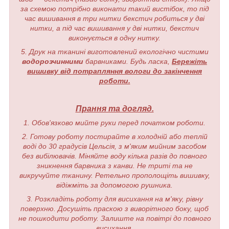
за схемою потрібно виконати такий вистібок, то під
час вишивання в три нитки бекстич робиться у дві
нитки, а під час вишивання у дві нитки, бекстич
виконується в одну нитку.
5. Друк на тканині виготовлений екологічно чистими
водорозчинними
барвниками. Будь ласка,
Бережіть
вишивку від потрапляння вологи до закінчення
роботи.
Прання та догляд.
1. Обов'язково мийте руки перед початком роботи.
2. Готову роботу постирайте в холодній або теплій
воді до 30 градусів Цельсія, з м'яким мийним засобом
без вибілювачів. Міняйте воду кілька разів до повного
зникнення барвника з канви. Не триті та не
викручуйте тканину. Ретельно прополощіть вишивку,
відіжміть за допомогою рушника.
3. Розкладіть роботу для висихання на м'яку, рівну
поверхню. Досушіть праскою з виворітного боку, щоб
не пошкодити роботу. Залиште на повітрі до повного
висихання.