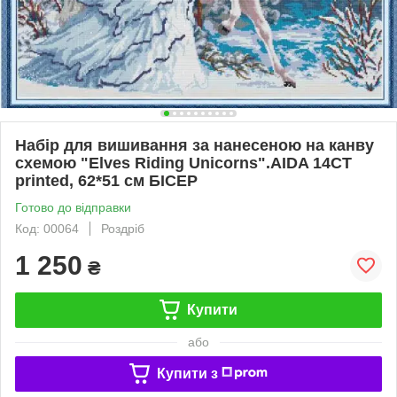
Набір для вишивання за нанесеною на канву
схемою "Elves Riding Unicorns".AIDA 14CT
printed, 62*51 см БIСЕР
Готово до відправки
Код: 00064
Роздріб
1 250
₴
Купити
або
Купити з