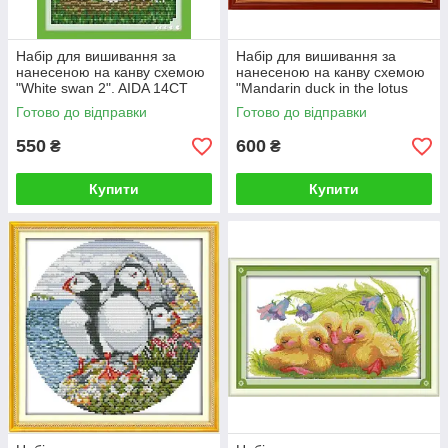
Набір для вишивання за
Набір для вишивання за
нанесеною на канву схемою
нанесеною на канву схемою
"White swan 2". AIDA 14CT
"Mandarin duck in the lotus
printed 19*27 см
pond". AIDA 14CT printed
Готово до відправки
Готово до відправки
37*27 см
550
600
₴
₴
Купити
Купити