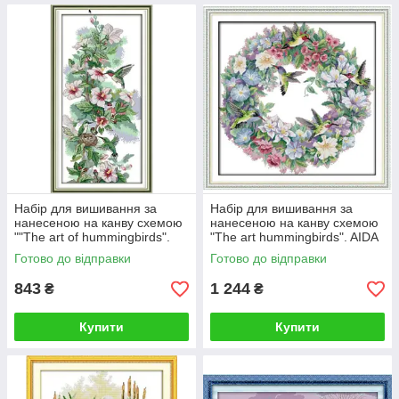
Набір для вишивання за
Набір для вишивання за
нанесеною на канву схемою
нанесеною на канву схемою
""The art of hummingbirds".
"The art hummingbirds". AIDA
AIDA 14CT printed, 28*5".
14CT printed, 51*50 см
Готово до відправки
Готово до відправки
AIDA 14CT printed, 28*54 см
843
1 244
₴
₴
Купити
Купити