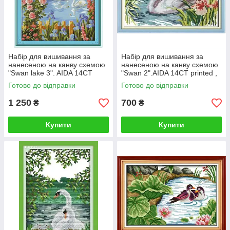
Набір для вишивання за
Набір для вишивання за
нанесеною на канву схемою
нанесеною на канву схемою
"Swan lake 3". AIDA 14CT
"Swan 2".AIDA 14CT printed ,
printed, 48*60 см
40*29 см
Готово до відправки
Готово до відправки
1 250
700
₴
₴
Купити
Купити