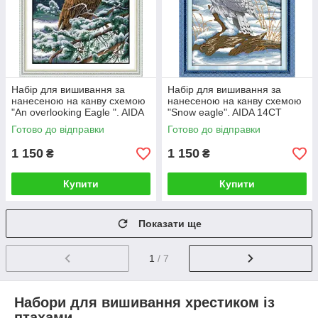
Набір для вишивання за
Набір для вишивання за
нанесеною на канву схемою
нанесеною на канву схемою
"An overlooking Eagle ". AIDA
"Snow eagle". AIDA 14CT
14CT printed, 44*52 см
printed 41*54 см
Готово до відправки
Готово до відправки
1 150
1 150
₴
₴
Купити
Купити
Показати ще
1
/ 7
Набори для вишивання хрестиком із
птахами