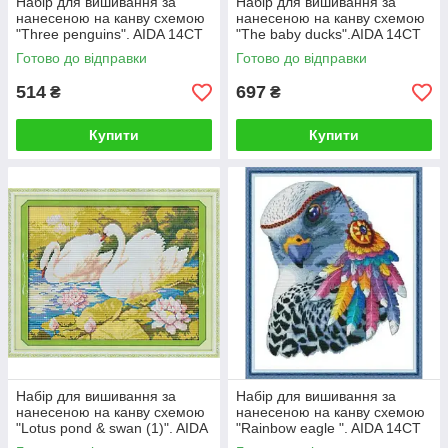
Набір для вишивання за
Набір для вишивання за
нанесеною на канву схемою
нанесеною на канву схемою
"Three penguins". AIDA 14CT
"The baby ducks".AIDA 14CT
printed, 27*27 см
printed, 46*30 см
Готово до відправки
Готово до відправки
514
697
₴
₴
Купити
Купити
Набір для вишивання за
Набір для вишивання за
нанесеною на канву схемою
нанесеною на канву схемою
"Lotus pond & swan (1)". AIDA
"Rainbow eagle ". AIDA 14CT
14CT printed 38*32 см
printed , 34*40 см