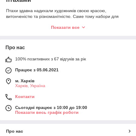
Птахи здавна надихали художників своєю красою,
витонченістю та різноманітністю. Саме тому набори для
вишивання хрестиком із птахами користуються стабільною
Показати все
популярністю серед любителів творчості. Такі картини
наповнюють оселю легкістю, гармонією та природною
красою.
Про нас
У нашому каталозі представлені найрізноманітніші сюжети:
• сови;
100% позитивних з 67 відгуків за рік
• лебеді;
• павичі;
Працює з 05.06.2021
• папуги;
• колібрі;
м. Харків
• синиці;
Харків, Україна
• снігурі;
• журавлі;
Контакти
• орли;
Сьогодні працює з 10:00 до 19:00
• соколи;
Показати весь графік роботи
• фламінго;
• зимові птахи;
• співочі птахи;
• екзотичні птахи;
Про нас