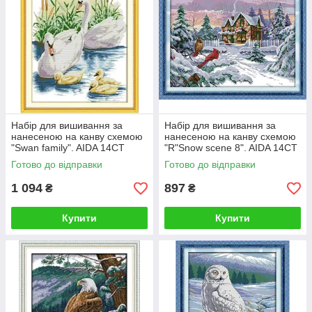
Набір для вишивання за
Набір для вишивання за
нанесеною на канву схемою
нанесеною на канву схемою
"Swan family". AIDA 14CT
"R"Snow scene 8". AIDA 14CT
printed, 43*54 см
printed 49*38 см
Готово до відправки
Готово до відправки
1 094
897
₴
₴
Купити
Купити