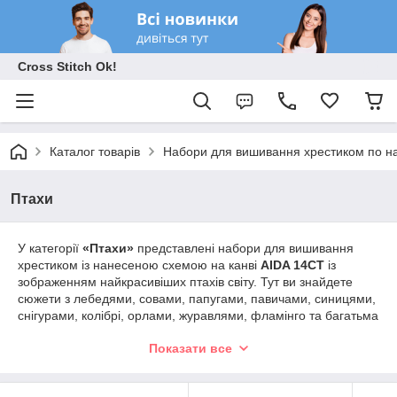
Cross Stitch Ok!
Каталог товарів
Набори для вишивання хрестиком по на
Птахи
У категорії
«Птахи»
представлені набори для вишивання
хрестиком із нанесеною схемою на канві
AIDA 14CT
із
зображенням найкрасивіших птахів світу. Тут ви знайдете
сюжети з лебедями, совами, папугами, павичами, синицями,
снігурами, колібрі, орлами, журавлями, фламінго та багатьма
іншими птахами.
Показати все
Картини з птахами символізують свободу, гармонію, щастя,
сімейне благополуччя та красу природи. Такі сюжети чудово
підходять для оформлення інтер'єру, створюють атмосферу