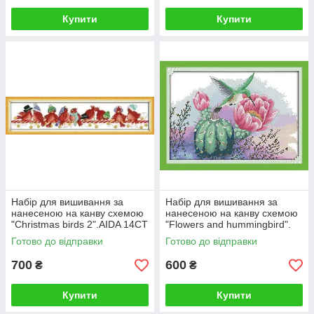
Купити
Купити
Набір для вишивання за
Набір для вишивання за
нанесеною на канву схемою
нанесеною на канву схемою
"Christmas birds 2".AIDA 14CT
"Flowers and hummingbird".
printed , 70*17 см
AIDA 14CT printed 44*32 см
Готово до відправки
Готово до відправки
700
600
₴
₴
Купити
Купити