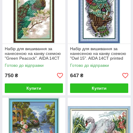
Набір для вишивання за
Набір для вишивання за
нанесеною на канву схемою
нанесеною на канву схемою
"Green Peacock". AIDA 14CT
"Owl 15". AIDA 14CT printed
printed 30*46 см
31*47 см
Готово до відправки
Готово до відправки
750
647
₴
₴
Купити
Купити