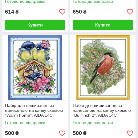
Готово до відправки
Готово до відправки
614
650
₴
₴
Купити
Купити
Набір для вишивання за
Набір для вишивання за
нанесеною на канву схемою
нанесеною на канву схемою
"Warm home". AIDA 14CT
"Bullfinch 2". AIDA 14CT
printed 22*29 см
printed 27*32 см
Готово до відправки
Готово до відправки
500
500
₴
₴