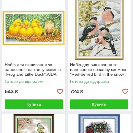
Набір для вишивання за
Набір для вишивання за
нанесеною на канву схемою
нанесеною на канву схемою
"Frog and Little Duck".AIDA
"Red-bellied bird in the snow".
14CT printed, 33*18 см
AIDA 14CT printed, 28*35 см
Готово до відправки
Готово до відправки
543
724
₴
₴
Купити
Купити