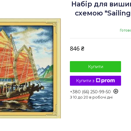
Набір для виши
схемою "Sailing
Готов
846 ₴
Купити
Купити з
+380 (66) 250-99-50
З 10 до 20 в робочі дні