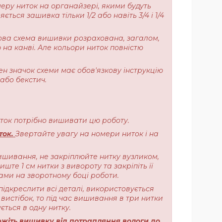
меру ниток на органайзері, якими будуть
ься зашивка тільки 1/2 або навіть 3/4 і 1/4
ерова схема вишивки розрахована, загалом,
 на канві. Але кольори ниток повністю
ен значок схеми має обов'язкову інструкцію
або бекстич.
ниток потрібно вишивати цю роботу.
ток.
Звертайте увагу на номери ниток і на
ишивання, не закріплюйте нитку вузликом,
те 1 см нитки з вивороту та закріпіть її
ами на зворотному боці роботи.
підкреслити всі деталі, використовується
вистібок, то під час вишивання в три нитки
ється в одну нитку.
жіть вишивку від потрапляння вологи до