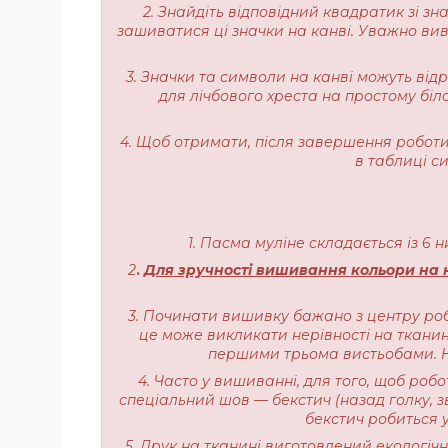
2. Знайдіть відповідний квадратик зі з
зашиватися ці значки на канві. Уважно вивч
3. Значки та символи на канві можуть від
для лічбового хреста на простому біл
4. Щоб отримати, після завершення роботи,
в таблиці с
1. Пасма муліне складається із 6 
2
.
Для зручності вишивання кольори на н
3. Починати вишивку бажано з центру роб
це може викликати нерівності на тканині
першими трьома вистьобами. На
4. Часто у вишиванні, для того, щоб роб
спеціальний шов — бекстич (назад голку, з
бекстич робиться у
5. Друк на тканині виготовлений екологі