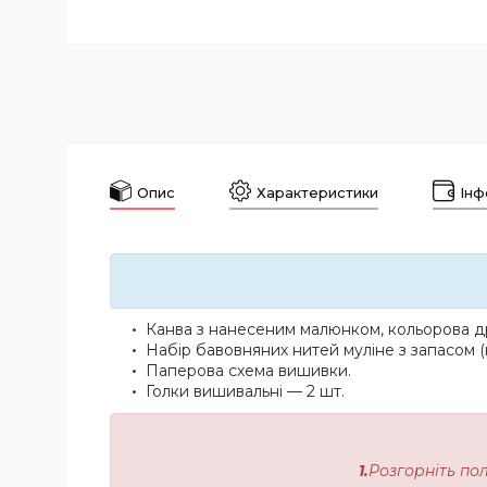
Опис
Характеристики
Інф
Канва з нанесеним малюнком, кольорова др
Набір бавовняних нитей муліне з запасом (
Паперова схема вишивки.
Голки вишивальні — 2 шт.
1.
Розгорніть по