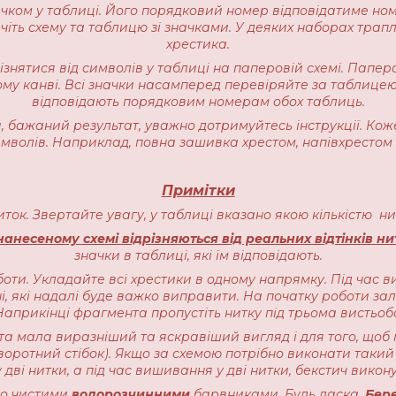
начком у таблиці. Його порядковий номер відповідатиме но
іть схему та таблицю зі значками. У деяких наборах трапляєт
хрестика.
різнятися від символів у таблиці на паперовій схемі. Пап
ому канві. Всі значки насамперед перевіряйте за таблицею
відповідають порядковим номерам обох таблиць.
 бажаний результат, уважно дотримуйтесь інструкції. Кож
имволів. Наприклад, повна зашивка хрестом, напівхрестом 
Примітки
ниток. Звертайте увагу, у таблиці вказано якою кількістю 
анесеному схемі відрізняються від реальних відтінків ни
значки в таблиці, які їм відповідають.
оти. Укладайте всі хрестики в одному напрямку. Під час в
, які надалі буде важко виправити. На початку роботи залиш
прикінці фрагмента пропустіть нитку під трьома вистьоб
ота мала виразніший та яскравіший вигляд і для того, щоб 
воротний стібок). Якщо за схемою потрібно виконати такий 
 дві нитки, а під час вишивання у дві нитки, бекстич викону
чно чистими
водорозчинними
барвниками. Будь ласка,
Бере