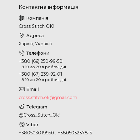
Cross Stitch OK!
Харків, Україна
+380 (66) 250-99-50
З 10 до 20 в робочі дні
+380 (67) 239-92-01
З 10 до 20 в робочі дні.
cross.stitch.ok@gmail.com
@Cross_Stitch_Ok!
+380503019950 , +380503237815