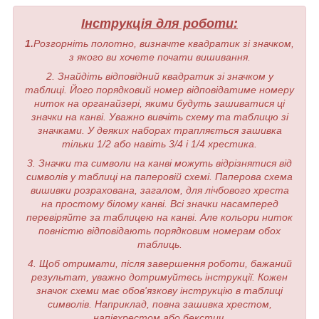
Інструкція для роботи:
1.
Розгорніть полотно, визначте квадратик зі значком,
з якого ви хочете почати вишивання.
2. Знайдіть відповідний квадратик зі значком у
таблиці. Його порядковий номер відповідатиме номеру
ниток на органайзері, якими будуть зашиватися ці
значки на канві. Уважно вивчіть схему та таблицю зі
значками. У деяких наборах трапляється зашивка
тільки 1/2 або навіть 3/4 і 1/4 хрестика.
3. Значки та символи на канві можуть відрізнятися від
символів у таблиці на паперовій схемі. Паперова схема
вишивки розрахована, загалом, для лічбового хреста
на простому білому канві. Всі значки насамперед
перевіряйте за таблицею на канві. Але кольори ниток
повністю відповідають порядковим номерам обох
таблиць.
4. Щоб отримати, після завершення роботи, бажаний
результат, уважно дотримуйтесь інструкції. Кожен
значок схеми має обов'язкову інструкцію в таблиці
символів. Наприклад, повна зашивка хрестом,
напівхрестом або бекстич.