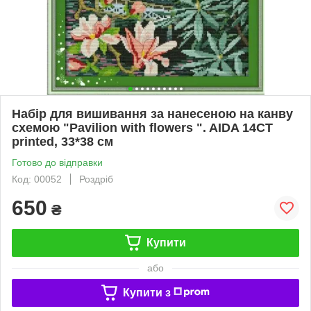
Набір для вишивання за нанесеною на канву
схемою "Pavilion with flowers ". AIDA 14CT
printed, 33*38 см
Готово до відправки
Код: 00052
Роздріб
650
₴
Купити
або
Купити з