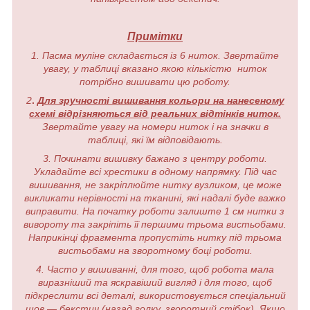
Примітки
1. Пасма муліне складається із 6 ниток. Звертайте
увагу, у таблиці вказано якою кількістю ниток
потрібно вишивати цю роботу.
2
.
Для зручності вишивання кольори на нанесеному
схемі відрізняються від реальних відтінків ниток.
Звертайте увагу на номери ниток і на значки в
таблиці, які їм відповідають.
3. Починати вишивку бажано з центру роботи.
Укладайте всі хрестики в одному напрямку. Під час
вишивання, не закріплюйте нитку вузликом, це може
викликати нерівності на тканині, які надалі буде важко
виправити. На початку роботи залиште 1 см нитки з
вивороту та закріпіть її першими трьома вистьобами.
Наприкінці фрагмента пропустіть нитку під трьома
вистьобами на зворотному боці роботи.
4. Часто у вишиванні, для того, щоб робота мала
виразніший та яскравіший вигляд і для того, щоб
підкреслити всі деталі, використовується спеціальний
шов — бекстич (назад голку, зворотний стібок). Якщо