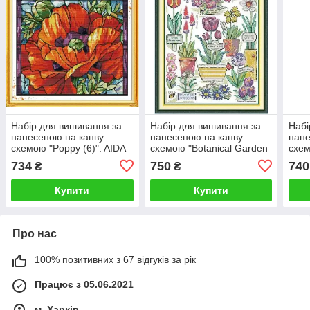
Набір для вишивання за
Набір для вишивання за
Набі
нанесеною на канву
нанесеною на канву
нане
схемою "Poppy (6)". AIDA
схемою "Botanical Garden
схе
14CT printed, 43*38 см
Flowers". AIDA 14CT
flow
734
750
740
₴
₴
printed 33*38 см
prin
Купити
Купити
Про нас
100% позитивних з 67 відгуків за рік
Працює з 05.06.2021
м. Харків