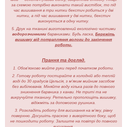
за схемою потрібно виконати такий вистібок, то під
час вишивання в три нитки бекстич робиться у дві
нитки, а під час вишивання у дві нитки, бекстич
виконується в одну нитку.
5. Друк на тканині виготовлений екологічно чистими
водорозчинними
барвниками. Будь ласка,
Бережіть
вишивку від потрапляння вологи до закінчення
роботи.
Прання та догляд.
1. Обов'язково мийте руки перед початком роботи.
2. Готову роботу постирайте в холодній або теплій
воді до 30 градусів Цельсія, з м'яким мийним засобом
без вибілювачів. Міняйте воду кілька разів до повного
зникнення барвника з канви. Не триті та не
викручуйте тканину. Ретельно прополощіть вишивку,
відіжміть за допомогою рушника.
3. Розкладіть роботу для висихання на м'яку, рівну
поверхню. Досушіть праскою з виворітного боку, щоб
не пошкодити роботу. Залиште на повітрі до повного
висихання.