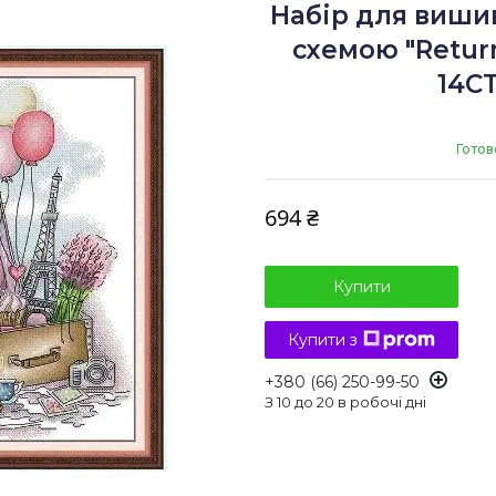
Набір для виши
схемою "Return 
14CT
Готов
694 ₴
Купити
Купити з
+380 (66) 250-99-50
З 10 до 20 в робочі дні