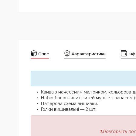
Опис
Характеристики
Інф
Канва з нанесеним малюнком, кольорова др
Набір бавовняних нитей муліне з запасом (
Паперова схема вишивки.
Голки вишивальні — 2 шт.
1.
Розгорніть по