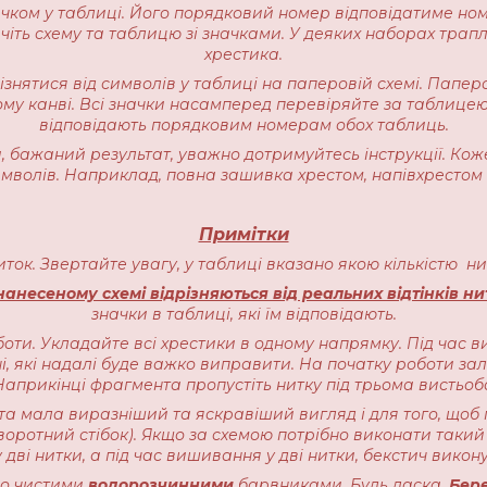
начком у таблиці. Його порядковий номер відповідатиме но
іть схему та таблицю зі значками. У деяких наборах трапляєт
хрестика.
різнятися від символів у таблиці на паперовій схемі. Пап
ому канві. Всі значки насамперед перевіряйте за таблицею
відповідають порядковим номерам обох таблиць.
 бажаний результат, уважно дотримуйтесь інструкції. Кож
имволів. Наприклад, повна зашивка хрестом, напівхрестом 
Примітки
ниток. Звертайте увагу, у таблиці вказано якою кількістю 
анесеному схемі відрізняються від реальних відтінків ни
значки в таблиці, які їм відповідають.
оти. Укладайте всі хрестики в одному напрямку. Під час в
, які надалі буде важко виправити. На початку роботи залиш
прикінці фрагмента пропустіть нитку під трьома вистьоб
ота мала виразніший та яскравіший вигляд і для того, щоб 
воротний стібок). Якщо за схемою потрібно виконати такий 
 дві нитки, а під час вишивання у дві нитки, бекстич викону
чно чистими
водорозчинними
барвниками. Будь ласка,
Бере