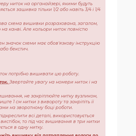
меру ниток на органайзері, якими будуть
ься зашивка тільки 1/2 або навіть 3/4 і 1/4
ерова схема вишивки розрахована, загалом,
 на канві. Але кольори ниток повністю
ен значок схеми має обов'язкову інструкцію
або бекстич.
ниток потрібно вишивати цю роботу.
ток.
Звертайте увагу на номери ниток і на
ишивання, не закріплюйте нитку вузликом,
те 1 см нитки з вивороту та закріпіть її
ами на зворотному боці роботи.
підкреслити всі деталі, використовується
вистібок, то під час вишивання в три нитки
ється в одну нитку.
жіть вишивку від потрапляння вологи до