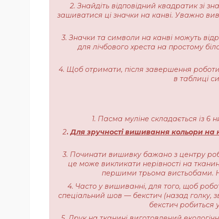
2. Знайдіть відповідний квадратик зі з
зашиватися ці значки на канві. Уважно вивч
3. Значки та символи на канві можуть від
для лічбового хреста на простому біл
4. Щоб отримати, після завершення роботи,
в таблиці с
1. Пасма муліне складається із 6 
2
.
Для зручності вишивання кольори на н
3. Починати вишивку бажано з центру роб
це може викликати нерівності на тканині
першими трьома вистьобами. На
4. Часто у вишиванні, для того, щоб роб
спеціальний шов — бекстич (назад голку, з
бекстич робиться у
5. Друк на тканині виготовлений екологі