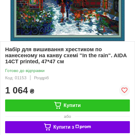
Набір для вишивання хрестиком по
нанесеному на канву схемі "In the rain". AIDA
14CT printed, 47*47 см
Готово до відправки
Код: 01153
Роздріб
1 064
₴
Купити
або
Купити з