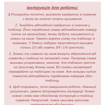
Інструкція для роботи:
1.
Розгорніть полотно, визначте квадратик зі значком,
з якого ви хочете почати вишивання.
2. Знайдіть відповідний квадратик зі значком у
таблиці. Його порядковий номер відповідатиме номеру
ниток на органайзері, якими будуть зашиватися ці
значки на канві. Уважно вивчіть схему та таблицю зі
значками. У деяких наборах трапляється зашивка
тільки 1/2 або навіть 3/4 і 1/4 хрестика.
3. Значки та символи на канві можуть відрізнятися від
символів у таблиці на паперовій схемі. Паперова схема
вишивки розрахована, загалом, для лічбового хреста
на простому білому канві. Всі значки насамперед
перевіряйте за таблицею на канві. Але кольори ниток
повністю відповідають порядковим номерам обох
таблиць.
4. Щоб отримати, після завершення роботи, бажаний
результат, уважно дотримуйтесь інструкції. Кожен
значок схеми має обов'язкову інструкцію в таблиці
символів. Наприклад, повна зашивка хрестом,
напівхрестом або бекстич.