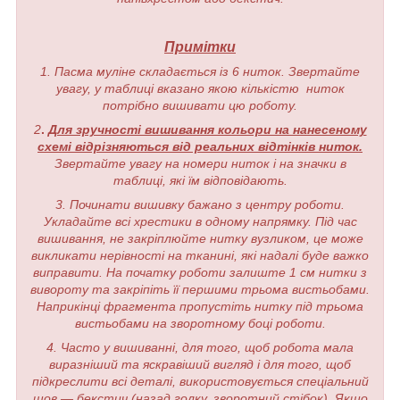
Примітки
1. Пасма муліне складається із 6 ниток. Звертайте
увагу, у таблиці вказано якою кількістю ниток
потрібно вишивати цю роботу.
2
.
Для зручності вишивання кольори на нанесеному
схемі відрізняються від реальних відтінків ниток.
Звертайте увагу на номери ниток і на значки в
таблиці, які їм відповідають.
3. Починати вишивку бажано з центру роботи.
Укладайте всі хрестики в одному напрямку. Під час
вишивання, не закріплюйте нитку вузликом, це може
викликати нерівності на тканині, які надалі буде важко
виправити. На початку роботи залиште 1 см нитки з
вивороту та закріпіть її першими трьома вистьобами.
Наприкінці фрагмента пропустіть нитку під трьома
вистьобами на зворотному боці роботи.
4. Часто у вишиванні, для того, щоб робота мала
виразніший та яскравіший вигляд і для того, щоб
підкреслити всі деталі, використовується спеціальний
шов — бекстич (назад голку, зворотний стібок). Якщо