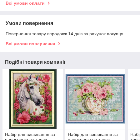
Всі умови оплати
Умови повернення
Повернення товару впродовж 14 днів за рахунок покупця
Всі умови повернення
Подібні товари компанії
Набір для вишивання за
Набір для вишивання за
Набі
нанесеною на канву
нанесеною на канву
хрес