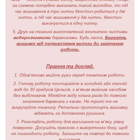
за схемою потрібно виконати такий вистібок, то під
час вишивання в три нитки бекстич робиться у дві
нитки, а під час вишивання у дві нитки, бекстич
виконується в одну нитку.
5. Друк на тканині виготовлений екологічно чистими
водорозчинними
барвниками. Будь ласка,
Бережіть
вишивку від потрапляння вологи до закінчення
роботи.
Прання та догляд.
1. Обов'язково мийте руки перед початком роботи.
2. Готову роботу постирайте в холодній або теплій
воді до 30 градусів Цельсія, з м'яким мийним засобом
без вибілювачів. Міняйте воду кілька разів до повного
зникнення барвника з канви. Не триті та не
викручуйте тканину. Ретельно прополощіть вишивку,
відіжміть за допомогою рушника.
3. Розкладіть роботу для висихання на м'яку, рівну
поверхню. Досушіть праскою з виворітного боку, щоб
не пошкодити роботу. Залиште на повітрі до повного
висихання.