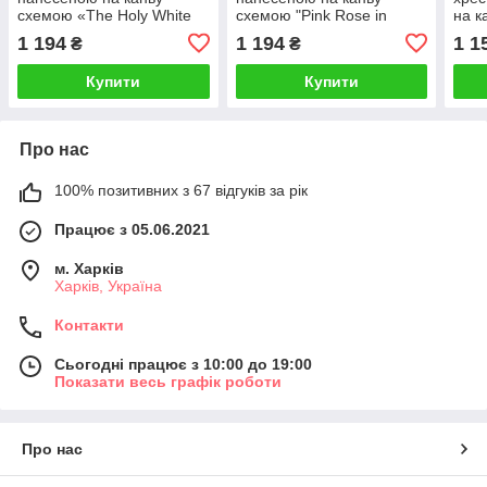
схемою «The Holy White
схемою "Pink Rose in
на к
Horse ». AIDA 14CT printed
Porcelain Jar". AIDA 14CT
flow
1 194
1 194
1 1
₴
₴
, 43*55 см
printed 57*48 см
prin
Купити
Купити
Про нас
100% позитивних з 67 відгуків за рік
Працює з 05.06.2021
м. Харків
Харків, Україна
Контакти
Сьогодні працює з 10:00 до 19:00
Показати весь графік роботи
Про нас