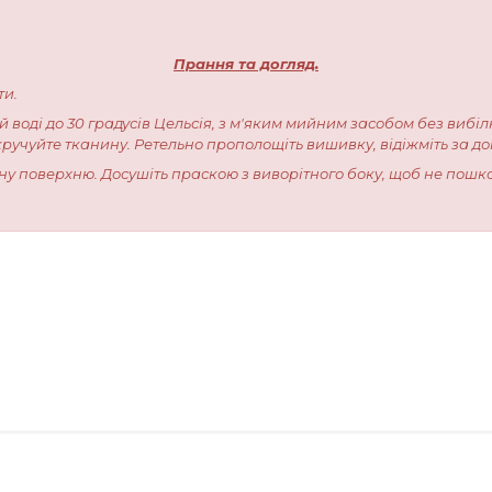
Прання та догляд.
ти.
ій воді до 30 градусів Цельсія, з м'яким мийним засобом без вибіл
кручуйте тканину. Ретельно прополощіть вишивку, відіжміть за 
івну поверхню. Досушіть праскою з виворітного боку, щоб не пошк