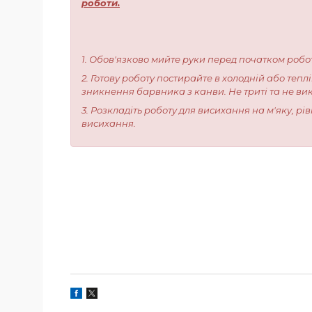
роботи.
1. Обов'язково мийте руки перед початком робо
2. Готову роботу постирайте в холодній або тепл
зникнення барвника з канви. Не триті та не ви
3. Розкладіть роботу для висихання на м'яку, р
висихання.