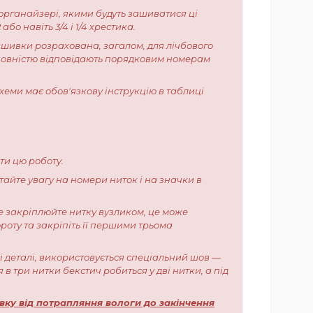
 органайзері, якими будуть зашиватися ці
о навіть 3/4 і 1/4 хрестика.
вишивки розрахована, загалом, для лічбового
 повністю відповідають порядковим номерам
хеми має обов'язкову інструкцію в таблиці
ти цю роботу.
тайте увагу на номери ниток і на значки в
е закріплюйте нитку вузликом, це може
роту та закріпіть її першими трьома
сі деталі, використовується спеціальний шов —
в три нитки бекстич робиться у дві нитки, а під
вку від потрапляння вологи до закінчення