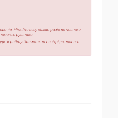
ювачів. Міняйте воду кілька разів до повного
допомогою рушника.
одити роботу. Залиште на повітрі до повного