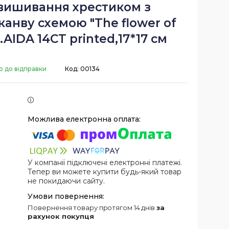
 вишивання хрестиком з
анву схемою "The flower of
".AIDA 14CT printed,17*17 см
о до відправки
Код:
00134
У компанії підключені електронні платежі.
Тепер ви можете купити будь-який товар
не покидаючи сайту.
повернення товару протягом 14 днів
за
рахунок покупця