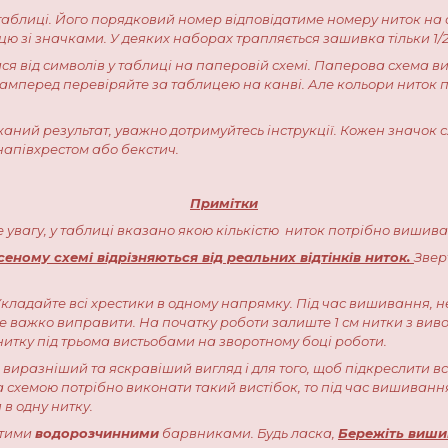
у таблиці. Його порядковий номер відповідатиме номеру ниток на
ю зі значками. У деяких наборах трапляється зашивка тільки 1/2 аб
ися від символів у таблиці на паперовій схемі. Паперова схема 
асамперед перевіряйте за таблицею на канві. Але кольори ниток
аний результат, уважно дотримуйтесь інструкції. Кожен значок с
напівхрестом або бекстич.
Примітки
те увагу, у таблиці вказано якою кількістю ниток потрібно вишива
ному схемі відрізняються від реальних відтінків ниток.
Звер
кладайте всі хрестики в одному напрямку. Під час вишивання, н
де важко виправити. На початку роботи залиште 1 см нитки з виво
итку під трьома вистьобами на зворотному боці роботи.
а виразніший та яскравіший вигляд і для того, щоб підкреслити в
а схемою потрібно виконати такий вистібок, то під час вишивання 
 в одну нитку.
стими
водорозчинними
барвниками. Будь ласка,
Бережіть виши