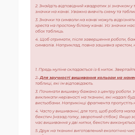
2. Знайдіть відповідний квадратик зі значком 
значки на канві. Уважно вивчіть схему та таблиц
3. Значки та символи на канві можуть відрізнят
хреста на простому білому канві. Усі значки н
обох таблиць.
4. Щоб отримати, після завершення роботи, баж
символів. Наприклад, повна зашивка хрестом, 
1. Прядь муліне складається із 6 ниток. Звертай
2
.
Для зручності вишивання кольори на нанесе
таблиці, які їм відповідають.
3. Починати вишивку бажано з центру роботи. У
викликати нерівності на тканині, які надалі бу
вистьобами. Наприкінці фрагмента пропустіть н
4. Часто у вишиванні, для того, щоб робота мал
бекстич (назад голку, зворотний стібок). Якщо з
час вишивання у дві нитки, бекстич виконується
5. Друк на тканині виготовлений екологічно чи