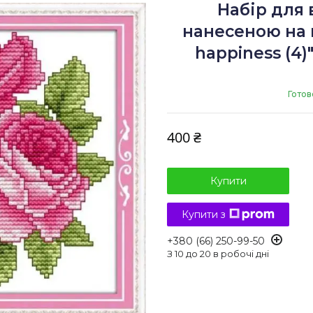
Набір для
нанесеною на к
happiness (4)
Готов
400 ₴
Купити
Купити з
+380 (66) 250-99-50
З 10 до 20 в робочі дні