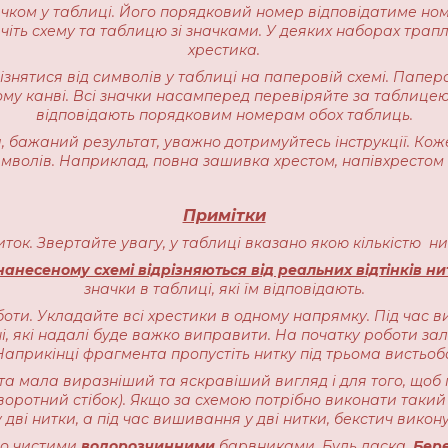
начком у таблиці. Його порядковий номер відповідатиме но
іть схему та таблицю зі значками. У деяких наборах трапляєт
хрестика.
різнятися від символів у таблиці на паперовій схемі. Пап
ому канві. Всі значки насамперед перевіряйте за таблицею
відповідають порядковим номерам обох таблиць.
 бажаний результат, уважно дотримуйтесь інструкції. Кож
имволів. Наприклад, повна зашивка хрестом, напівхрестом 
Примітки
ниток. Звертайте увагу, у таблиці вказано якою кількістю 
анесеному схемі відрізняються від реальних відтінків ни
значки в таблиці, які їм відповідають.
оти. Укладайте всі хрестики в одному напрямку. Під час в
, які надалі буде важко виправити. На початку роботи залиш
прикінці фрагмента пропустіть нитку під трьома вистьоб
ота мала виразніший та яскравіший вигляд і для того, щоб 
воротний стібок). Якщо за схемою потрібно виконати такий 
 дві нитки, а під час вишивання у дві нитки, бекстич викону
чно чистими
водорозчинними
барвниками. Будь ласка,
Бере