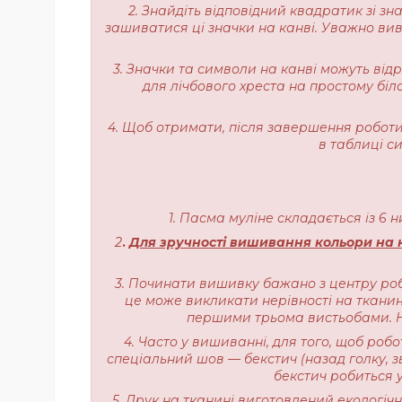
2. Знайдіть відповідний квадратик зі з
зашиватися ці значки на канві. Уважно вивч
3. Значки та символи на канві можуть від
для лічбового хреста на простому біл
4. Щоб отримати, після завершення роботи,
в таблиці с
1. Пасма муліне складається із 6 
2
.
Для зручності вишивання кольори на н
3. Починати вишивку бажано з центру роб
це може викликати нерівності на тканині
першими трьома вистьобами. На
4. Часто у вишиванні, для того, щоб роб
спеціальний шов — бекстич (назад голку, з
бекстич робиться у
5. Друк на тканині виготовлений екологі