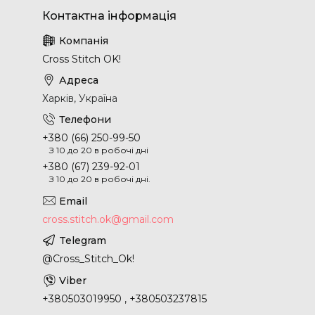
Cross Stitch OK!
Харків, Україна
+380 (66) 250-99-50
З 10 до 20 в робочі дні
+380 (67) 239-92-01
З 10 до 20 в робочі дні.
cross.stitch.ok@gmail.com
@Cross_Stitch_Ok!
+380503019950 , +380503237815