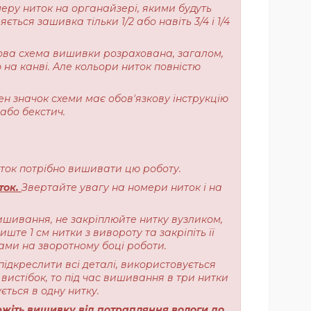
меру ниток на органайзері, якими будуть
ься зашивка тільки 1/2 або навіть 3/4 і 1/4
ерова схема вишивки розрахована, загалом,
 на канві. Але кольори ниток повністю
ен значок схеми має обов'язкову інструкцію
або бекстич.
ниток потрібно вишивати цю роботу.
ток.
Звертайте увагу на номери ниток і на
ишивання, не закріплюйте нитку вузликом,
те 1 см нитки з вивороту та закріпіть її
ами на зворотному боці роботи.
підкреслити всі деталі, використовується
вистібок, то під час вишивання в три нитки
ється в одну нитку.
жіть вишивку від потрапляння вологи до