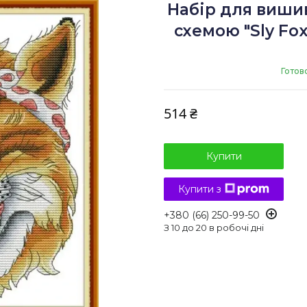
Набір для виши
схемою "Sly Fox"
Готов
514 ₴
Купити
Купити з
+380 (66) 250-99-50
З 10 до 20 в робочі дні