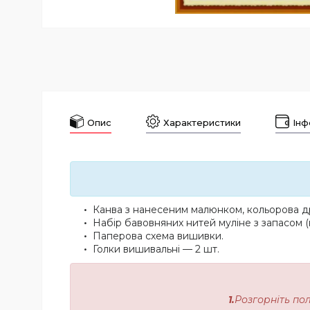
Опис
Характеристики
Інф
Канва з нанесеним малюнком, кольорова др
Набір бавовняних нитей муліне з запасом (
Паперова схема вишивки.
Голки вишивальні — 2 шт.
1.
Розгорніть по