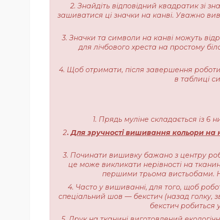
2. Знайдіть відповідний квадратик зі з
зашиватися ці значки на канві. Уважно вивч
3. Значки та символи на канві можуть від
для лічбового хреста на простому біл
4. Щоб отримати, після завершення роботи,
в таблиці с
1. Прядь муліне складається із 6 
2
.
Для зручності вишивання кольори на н
3. Починати вишивку бажано з центру роб
це може викликати нерівності на тканині
першими трьома вистьобами. На
4. Часто у вишиванні, для того, щоб роб
спеціальний шов — бекстич (назад голку, з
бекстич робиться у
5. Друк на тканині виготовлений екологі