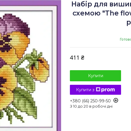
Набір для виши
схемою "The flow
p
Готов
411 ₴
Купити
Купити з
+380 (66) 250-99-50
З 10 до 20 в робочі дні