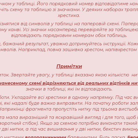
начком у таблиці. Його порядковий номер відповідатиме но
іть схему та таблицю зі значками. У деяких наборах трапляєт
хрестика.
різнятися від символів у таблиці на паперовій схемі. Пап
ому канві. Усі значки насамперед перевіряйте за таблицею
відповідають порядковим номерам обох таблиць.
 бажаний результат, уважно дотримуйтесь інструкції. Кож
имволів. Наприклад, повна зашивка хрестом, напівхрестом 
Примітки
ниток. Звертайте увагу, у таблиці вказано якою кількістю 
анесеному схемі відрізняються від реальних відтінків ни
значки в таблиці, які їм відповідають.
оти. Укладайте всі хрестики в одному напрямку. Під час в
, які надалі буде важко виправити. На початку роботи залиш
прикінці фрагмента пропустіть нитку під трьома вистьоб
ота мала виразніший та яскравіший вигляд і для того, щоб 
воротний стібок). Якщо за схемою потрібно виконати такий 
 дві нитки, а під час вишивання у дві нитки, бекстич викону
чно чистими
водорозчинними
барвниками. Будь ласка,
Бере