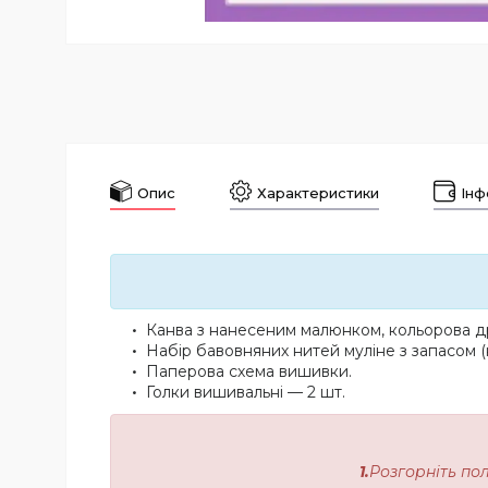
Опис
Характеристики
Інф
Канва з нанесеним малюнком, кольорова др
Набір бавовняних нитей муліне з запасом (
Паперова схема вишивки.
Голки вишивальні — 2 шт.
1.
Розгорніть по