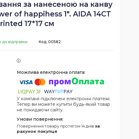
вання за нанесеною на канву
er of happihess 1". AIDA 14CT
rinted 17*17 см
о до відправки
Код:
00582
У компанії підключені електронні платежі.
Тепер ви можете купити будь-який товар
не покидаючи сайту.
повернення товару протягом 14 днів
за
рахунок покупця