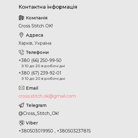
Cross Stitch OK!
Харків, Україна
+380 (66) 250-99-50
З 10 до 20 в робочі дні
+380 (67) 239-92-01
З 10 до 20 в робочі дні.
cross.stitch.ok@gmail.com
@Cross_Stitch_Ok!
+380503019950 , +380503237815