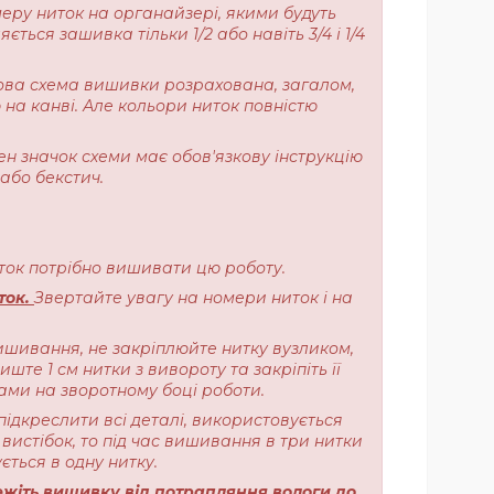
меру ниток на органайзері, якими будуть
ься зашивка тільки 1/2 або навіть 3/4 і 1/4
ерова схема вишивки розрахована, загалом,
 на канві. Але кольори ниток повністю
ен значок схеми має обов'язкову інструкцію
або бекстич.
ниток потрібно вишивати цю роботу.
ток.
Звертайте увагу на номери ниток і на
ишивання, не закріплюйте нитку вузликом,
те 1 см нитки з вивороту та закріпіть її
ами на зворотному боці роботи.
підкреслити всі деталі, використовується
вистібок, то під час вишивання в три нитки
ється в одну нитку.
жіть вишивку від потрапляння вологи до