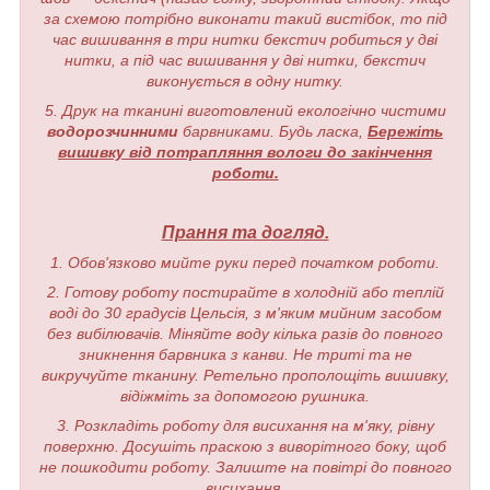
за схемою потрібно виконати такий вистібок, то під
час вишивання в три нитки бекстич робиться у дві
нитки, а під час вишивання у дві нитки, бекстич
виконується в одну нитку.
5. Друк на тканині виготовлений екологічно чистими
водорозчинними
барвниками. Будь ласка,
Бережіть
вишивку від потрапляння вологи до закінчення
роботи.
Прання та догляд.
1. Обов'язково мийте руки перед початком роботи.
2. Готову роботу постирайте в холодній або теплій
воді до 30 градусів Цельсія, з м'яким мийним засобом
без вибілювачів. Міняйте воду кілька разів до повного
зникнення барвника з канви. Не триті та не
викручуйте тканину. Ретельно прополощіть вишивку,
відіжміть за допомогою рушника.
3. Розкладіть роботу для висихання на м'яку, рівну
поверхню. Досушіть праскою з виворітного боку, щоб
не пошкодити роботу. Залиште на повітрі до повного
висихання.