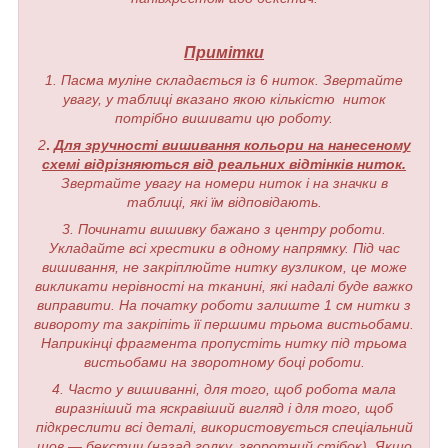
Примітки
1. Пасма муліне складається із 6 ниток. Звертайте
увагу, у таблиці вказано якою кількістю ниток
потрібно вишивати цю роботу.
2
.
Для зручності вишивання кольори на нанесеному
схемі відрізняються від реальних відтінків ниток.
Звертайте увагу на номери ниток і на значки в
таблиці, які їм відповідають.
3. Починати вишивку бажано з центру роботи.
Укладайте всі хрестики в одному напрямку. Під час
вишивання, не закріплюйте нитку вузликом, це може
викликати нерівності на тканині, які надалі буде важко
виправити. На початку роботи залиште 1 см нитки з
вивороту та закріпіть її першими трьома вистьобами.
Наприкінці фрагмента пропустіть нитку під трьома
вистьобами на зворотному боці роботи.
4. Часто у вишиванні, для того, щоб робота мала
виразніший та яскравіший вигляд і для того, щоб
підкреслити всі деталі, використовується спеціальний
шов — бекстич (назад голку, зворотний стібок). Якщо