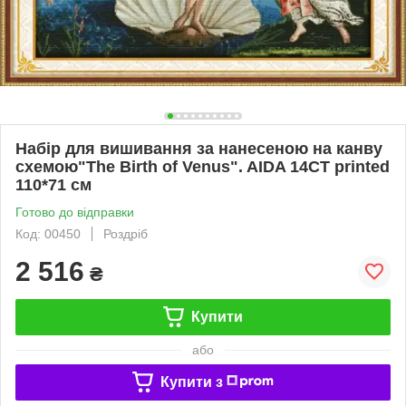
Набір для вишивання за нанесеною на канву
схемою"The Birth of Venus". AIDA 14CT printed
110*71 см
Готово до відправки
Код: 00450
Роздріб
2 516
₴
Купити
або
Купити з