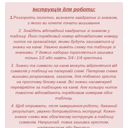
Інструкція для роботи:
1.
Розгорніть полотно, визначте квадратик зі значком,
з якого ви хочете почати вишивання.
2. Знайдіть відповідний квадратик зі значком у
таблиці. Його порядковий номер відповідатиме номеру
ниток на органайзері, якими будуть зашиватися ці
значки на канві. Уважно вивчіть схему та таблицю зі
значками. У деяких наборах трапляється зашивка
тільки 1/2 або навіть 3/4 і 1/4 хрестика.
3. Значки та символи на канві можуть відрізнятися від
символів у таблиці на паперовій схемі. Паперова схема
вишивки розрахована, загалом, для лічбового хреста
на простому білому канві. Всі значки насамперед
перевіряйте за таблицею на канві. Але кольори ниток
повністю відповідають порядковим номерам обох
таблиць.
4. Щоб отримати, після завершення роботи, бажаний
результат, уважно дотримуйтесь інструкції. Кожен
значок схеми має обов'язкову інструкцію в таблиці
символів. Наприклад, повна зашивка хрестом,
напівхрестом або бекстич.