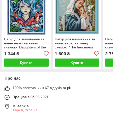
Набір для вишивання за
Набір для вишивання за
Набі
нанесеною на канву
нанесеною на канву
нане
схемою "Daughters of the
схемою "The fierceness
схем
Sea III". AIDA 14CT printed
love of mother and son".
prin
1 344
1 600
2 7
₴
₴
50*63 см
AIDA 14CT printed 55*62
см
Купити
Купити
Про нас
100% позитивних з 67 відгуків за рік
Працює з 05.06.2021
м. Харків
Харків, Україна