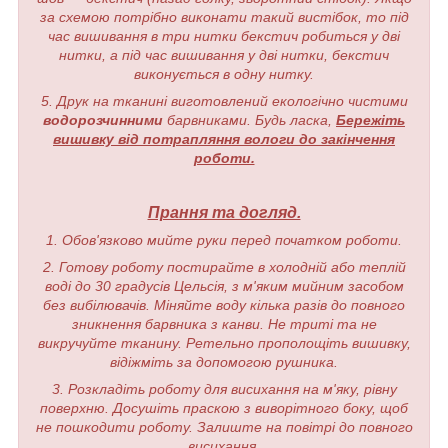
за схемою потрібно виконати такий вистібок, то під
час вишивання в три нитки бекстич робиться у дві
нитки, а під час вишивання у дві нитки, бекстич
виконується в одну нитку.
5. Друк на тканині виготовлений екологічно чистими
водорозчинними
барвниками. Будь ласка,
Бережіть
вишивку від потрапляння вологи до закінчення
роботи.
Прання та догляд.
1. Обов'язково мийте руки перед початком роботи.
2. Готову роботу постирайте в холодній або теплій
воді до 30 градусів Цельсія, з м'яким мийним засобом
без вибілювачів. Міняйте воду кілька разів до повного
зникнення барвника з канви. Не триті та не
викручуйте тканину. Ретельно прополощіть вишивку,
відіжміть за допомогою рушника.
3. Розкладіть роботу для висихання на м'яку, рівну
поверхню. Досушіть праскою з виворітного боку, щоб
не пошкодити роботу. Залиште на повітрі до повного
висихання.