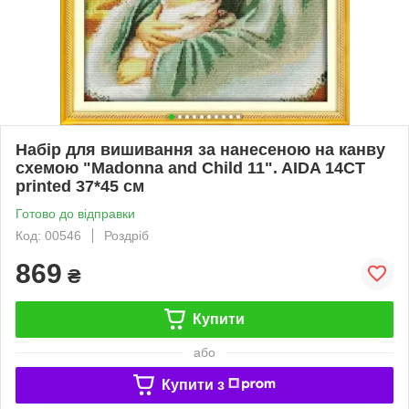
Набір для вишивання за нанесеною на канву
схемою "Madonna and Child 11". AIDA 14CT
printed 37*45 см
Готово до відправки
Код: 00546
Роздріб
869
₴
Купити
або
Купити з