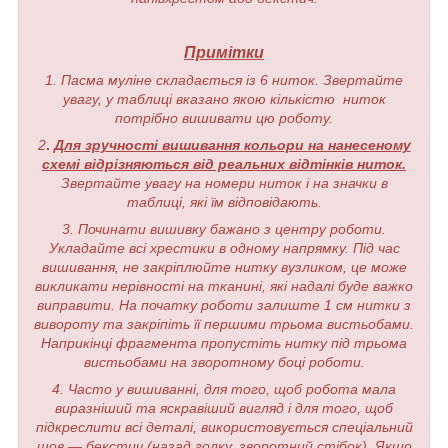
Примітки
1. Пасма муліне складається із 6 ниток. Звертайте
увагу, у таблиці вказано якою кількістю ниток
потрібно вишивати цю роботу.
2
.
Для зручності вишивання кольори на нанесеному
схемі відрізняються від реальних відтінків ниток.
Звертайте увагу на номери ниток і на значки в
таблиці, які їм відповідають.
3. Починати вишивку бажано з центру роботи.
Укладайте всі хрестики в одному напрямку. Під час
вишивання, не закріплюйте нитку вузликом, це може
викликати нерівності на тканині, які надалі буде важко
виправити. На початку роботи залиште 1 см нитки з
вивороту та закріпіть її першими трьома вистьобами.
Наприкінці фрагмента пропустіть нитку під трьома
вистьобами на зворотному боці роботи.
4. Часто у вишиванні, для того, щоб робота мала
виразніший та яскравіший вигляд і для того, щоб
підкреслити всі деталі, використовується спеціальний
шов — бекстич (назад голку, зворотний стібок). Якщо