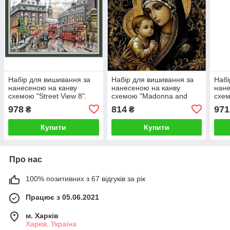
Набір для вишивання за
Набір для вишивання за
Набі
нанесеною на канву
нанесеною на канву
нане
схемою "Street View 8".
схемою "Madonna and
схем
AIDA 14CT printed 54*41
Child". AIDA 14CT printed,
AIDA
978
814
971
₴
₴
см
40*40 см
см
Купити
Купити
Про нас
100% позитивних з 67 відгуків за рік
Працює з 05.06.2021
м. Харків
Харків, Україна