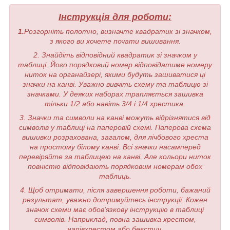
Інструкція для роботи:
1.
Розгорніть полотно, визначте квадратик зі значком,
з якого ви хочете почати вишивання.
2. Знайдіть відповідний квадратик зі значком у
таблиці. Його порядковий номер відповідатиме номеру
ниток на органайзері, якими будуть зашиватися ці
значки на канві. Уважно вивчіть схему та таблицю зі
значками. У деяких наборах трапляється зашивка
тільки 1/2 або навіть 3/4 і 1/4 хрестика.
3. Значки та символи на канві можуть відрізнятися від
символів у таблиці на паперовій схемі. Паперова схема
вишивки розрахована, загалом, для лічбового хреста
на простому білому канві. Всі значки насамперед
перевіряйте за таблицею на канві. Але кольори ниток
повністю відповідають порядковим номерам обох
таблиць.
4. Щоб отримати, після завершення роботи, бажаний
результат, уважно дотримуйтесь інструкції. Кожен
значок схеми має обов'язкову інструкцію в таблиці
символів. Наприклад, повна зашивка хрестом,
напівхрестом або бекстич.