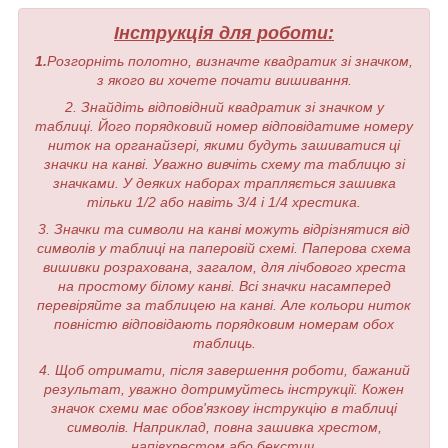
Інструкція для роботи:
1.
Розгорніть полотно, визначте квадратик зі значком,
з якого ви хочете почати вишивання.
2. Знайдіть відповідний квадратик зі значком у
таблиці. Його порядковий номер відповідатиме номеру
ниток на органайзері, якими будуть зашиватися ці
значки на канві. Уважно вивчіть схему та таблицю зі
значками. У деяких наборах трапляється зашивка
тільки 1/2 або навіть 3/4 і 1/4 хрестика.
3. Значки та символи на канві можуть відрізнятися від
символів у таблиці на паперовій схемі. Паперова схема
вишивки розрахована, загалом, для лічбового хреста
на простому білому канві. Всі значки насамперед
перевіряйте за таблицею на канві. Але кольори ниток
повністю відповідають порядковим номерам обох
таблиць.
4. Щоб отримати, після завершення роботи, бажаний
результат, уважно дотримуйтесь інструкції. Кожен
значок схеми має обов'язкову інструкцію в таблиці
символів. Наприклад, повна зашивка хрестом,
напівхрестом або бекстич.