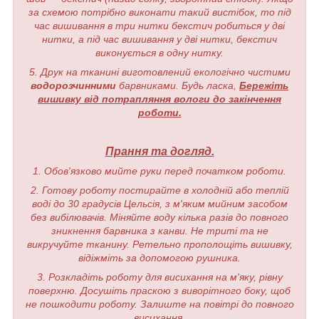
за схемою потрібно виконати такий вистібок, то під
час вишивання в три нитки бекстич робиться у дві
нитки, а під час вишивання у дві нитки, бекстич
виконується в одну нитку.
5. Друк на тканині виготовлений екологічно чистими
водорозчинними
барвниками. Будь ласка,
Бережіть
вишивку від потрапляння вологи до закінчення
роботи.
Прання та догляд.
1. Обов'язково мийте руки перед початком роботи.
2. Готову роботу постирайте в холодній або теплій
воді до 30 градусів Цельсія, з м'яким мийним засобом
без вибілювачів. Міняйте воду кілька разів до повного
зникнення барвника з канви. Не триті та не
викручуйте тканину. Ретельно прополощіть вишивку,
відіжміть за допомогою рушника.
3. Розкладіть роботу для висихання на м'яку, рівну
поверхню. Досушіть праскою з виворітного боку, щоб
не пошкодити роботу. Залиште на повітрі до повного
висихання.