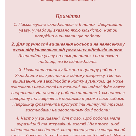
Примітки
1. Пасма муліне складається із 6 ниток. Звертайте
увагу, у таблиці вказано якою кількістю ниток
потрібно вишивати цю роботу.
2
.
Для зручності вишивання кольори на нанесеному
схемі відрізняються від реальних відтінків ниток.
Звертайте увагу на номери ниток і на значки в
таблиці, які їм відповідають.
3. Починати вишивку бажано з центру роботи.
Укладайте всі хрестики в одному напрямку. Під час
вишивання, не закріплюйте нитку вузликом, це може
викликати нерівності на тканині, які надалі буде важко
виправити. На початку роботи залиште 1 см нитки з
вивороту та закріпіть її першими трьома вистьобами.
Наприкінці фрагмента пропустіть нитку під трьома
вистьобами на зворотному боці роботи.
4. Часто у вишиванні, для того, щоб робота мала
виразніший та яскравіший вигляд і для того, щоб
підкреслити всі деталі, використовується спеціальний
шов — бекстич (назад голку, зворотний стібок). Якщо