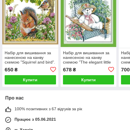
Набір для вишивання за
Набір для вишивання за
Набі
нанесеною на канву
нанесеною на канву
нане
схемою "Squirrel and bird".
схемою "The elegant little
схем
AIDA 14CT printed 35*31
white bear".AIDA 14CT
Frie
650
678
700
₴
₴
см
printed , 32*31 см
prin
Купити
Купити
Про нас
100% позитивних з 67 відгуків за рік
Працює з 05.06.2021
м. Харків