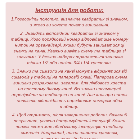
Інструкція для роботи:
1.
Розгорніть полотно, визначте квадратик зі значком,
з якого ви хочете почати вишивання.
2. Знайдіть відповідний квадратик зі значком у
таблиці. Його порядковий номер відповідатиме номеру
ниток на органайзері, якими будуть зашиватися ці
значки на канві. Уважно вивчіть схему та таблицю зі
значками. У деяких наборах трапляється зашивка
тільки 1/2 або навіть 3/4 і 1/4 хрестика.
3. Значки та символи на канві можуть відрізнятися від
символів у таблиці на паперовій схемі. Паперова схема
вишивки розрахована, загалом, для лічбового хреста
на простому білому канві. Всі значки насамперед
перевіряйте за таблицею на канві. Але кольори ниток
повністю відповідають порядковим номерам обох
таблиць.
4. Щоб отримати, після завершення роботи, бажаний
результат, уважно дотримуйтесь інструкції. Кожен
значок схеми має обов'язкову інструкцію в таблиці
символів. Наприклад, повна зашивка хрестом,
напівхрестом або бекстич.