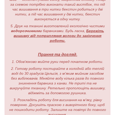
за схемою потрібно виконати такий вистібок, то під
час вишивання в три нитки бекстич робиться у дві
нитки, а під час вишивання у дві нитки, бекстич
виконується в одну нитку.
5. Друк на тканині виготовлений екологічно чистими
водорозчинними
барвниками. Будь ласка,
Бережіть
вишивку від потрапляння вологи до закінчення
роботи.
Прання та догляд.
1. Обов'язково мийте руки перед початком роботи.
2. Готову роботу постирайте в холодній або теплій
воді до 30 градусів Цельсія, з м'яким мийним засобом
без вибілювачів. Міняйте воду кілька разів до повного
зникнення барвника з канви. Не триті та не
викручуйте тканину. Ретельно прополощіть вишивку,
відіжміть за допомогою рушника.
3. Розкладіть роботу для висихання на м'яку, рівну
поверхню. Досушіть праскою з виворітного боку, щоб
не пошкодити роботу. Залиште на повітрі до повного
висихання.