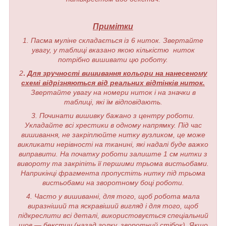
Примітки
1. Пасма муліне складається із 6 ниток. Звертайте
увагу, у таблиці вказано якою кількістю ниток
потрібно вишивати цю роботу.
2
.
Для зручності вишивання кольори на нанесеному
схемі відрізняються від реальних відтінків ниток.
Звертайте увагу на номери ниток і на значки в
таблиці, які їм відповідають.
3. Починати вишивку бажано з центру роботи.
Укладайте всі хрестики в одному напрямку. Під час
вишивання, не закріплюйте нитку вузликом, це може
викликати нерівності на тканині, які надалі буде важко
виправити. На початку роботи залиште 1 см нитки з
вивороту та закріпіть її першими трьома вистьобами.
Наприкінці фрагмента пропустіть нитку під трьома
вистьобами на зворотному боці роботи.
4. Часто у вишиванні, для того, щоб робота мала
виразніший та яскравіший вигляд і для того, щоб
підкреслити всі деталі, використовується спеціальний
шов — бекстич (назад голку, зворотний стібок). Якщо