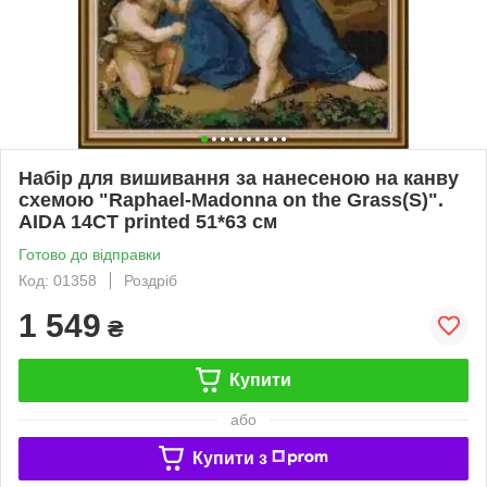
Набір для вишивання за нанесеною на канву
схемою "Raphael-Madonna on the Grass(S)".
AIDA 14CT printed 51*63 см
Готово до відправки
Код: 01358
Роздріб
1 549
₴
Купити
або
Купити з