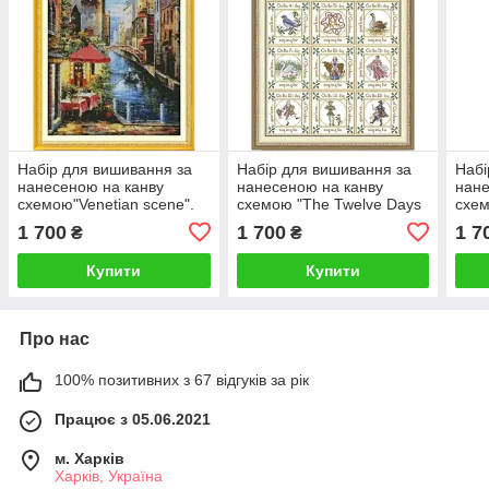
Набір для вишивання за
Набір для вишивання за
Набі
нанесеною на канву
нанесеною на канву
нане
схемою"Venetian scene".
схемою "The Twelve Days
схем
AIDA 14CT printed 55*72
of Christmas". AIDA 14CT
AIDA
1 700
1 700
1 7
₴
₴
см
printed, 64*82 см
см
Купити
Купити
Про нас
100% позитивних з 67 відгуків за рік
Працює з 05.06.2021
м. Харків
Харків, Україна