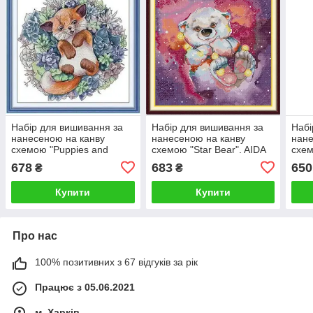
Набір для вишивання за
Набір для вишивання за
Набі
нанесеною на канву
нанесеною на канву
нане
схемою "Puppies and
схемою "Star Bear". AIDA
схем
Succulents". AIDA 14CT
14CT printed 40*38 см
6". 
678
683
650
₴
₴
printed 38*37 см
38*3
Купити
Купити
Про нас
100% позитивних з 67 відгуків за рік
Працює з 05.06.2021
м. Харків