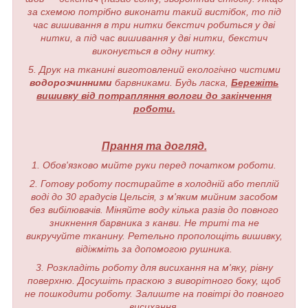
за схемою потрібно виконати такий вистібок, то під
час вишивання в три нитки бекстич робиться у дві
нитки, а під час вишивання у дві нитки, бекстич
виконується в одну нитку.
5. Друк на тканині виготовлений екологічно чистими
водорозчинними
барвниками. Будь ласка,
Бережіть
вишивку від потрапляння вологи до закінчення
роботи.
Прання та догляд.
1. Обов'язково мийте руки перед початком роботи.
2. Готову роботу постирайте в холодній або теплій
воді до 30 градусів Цельсія, з м'яким мийним засобом
без вибілювачів. Міняйте воду кілька разів до повного
зникнення барвника з канви. Не триті та не
викручуйте тканину. Ретельно прополощіть вишивку,
відіжміть за допомогою рушника.
3. Розкладіть роботу для висихання на м'яку, рівну
поверхню. Досушіть праскою з виворітного боку, щоб
не пошкодити роботу. Залиште на повітрі до повного
висихання.