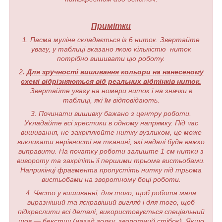
Примітки
1. Пасма муліне складається із 6 ниток. Звертайте
увагу, у таблиці вказано якою кількістю ниток
потрібно вишивати цю роботу.
2
.
Для зручності вишивання кольори на нанесеному
схемі відрізняються від реальних відтінків ниток.
Звертайте увагу на номери ниток і на значки в
таблиці, які їм відповідають.
3. Починати вишивку бажано з центру роботи.
Укладайте всі хрестики в одному напрямку. Під час
вишивання, не закріплюйте нитку вузликом, це може
викликати нерівності на тканині, які надалі буде важко
виправити. На початку роботи залиште 1 см нитки з
вивороту та закріпіть її першими трьома вистьобами.
Наприкінці фрагмента пропустіть нитку під трьома
вистьобами на зворотному боці роботи.
4. Часто у вишиванні, для того, щоб робота мала
виразніший та яскравіший вигляд і для того, щоб
підкреслити всі деталі, використовується спеціальний
шов — бекстич (назад голку, зворотний стібок). Якщо