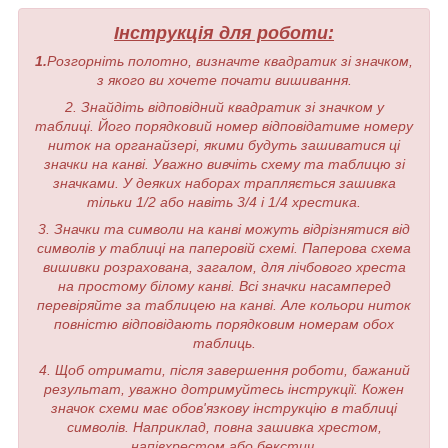
Інструкція для роботи:
1.
Розгорніть полотно, визначте квадратик зі значком,
з якого ви хочете почати вишивання.
2. Знайдіть відповідний квадратик зі значком у
таблиці. Його порядковий номер відповідатиме номеру
ниток на органайзері, якими будуть зашиватися ці
значки на канві. Уважно вивчіть схему та таблицю зі
значками. У деяких наборах трапляється зашивка
тільки 1/2 або навіть 3/4 і 1/4 хрестика.
3. Значки та символи на канві можуть відрізнятися від
символів у таблиці на паперовій схемі. Паперова схема
вишивки розрахована, загалом, для лічбового хреста
на простому білому канві. Всі значки насамперед
перевіряйте за таблицею на канві. Але кольори ниток
повністю відповідають порядковим номерам обох
таблиць.
4. Щоб отримати, після завершення роботи, бажаний
результат, уважно дотримуйтесь інструкції. Кожен
значок схеми має обов'язкову інструкцію в таблиці
символів. Наприклад, повна зашивка хрестом,
напівхрестом або бекстич.