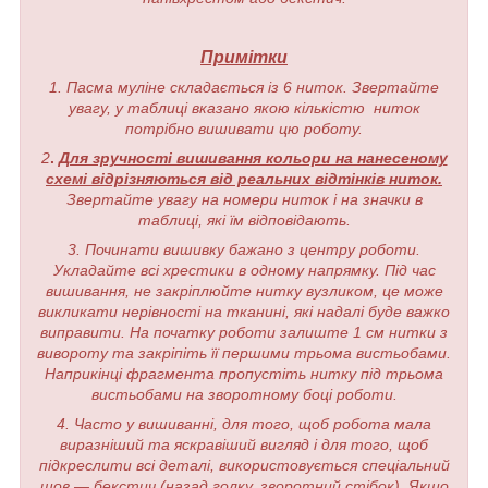
Примітки
1. Пасма муліне складається із 6 ниток. Звертайте
увагу, у таблиці вказано якою кількістю ниток
потрібно вишивати цю роботу.
2
.
Для зручності вишивання кольори на нанесеному
схемі відрізняються від реальних відтінків ниток.
Звертайте увагу на номери ниток і на значки в
таблиці, які їм відповідають.
3. Починати вишивку бажано з центру роботи.
Укладайте всі хрестики в одному напрямку. Під час
вишивання, не закріплюйте нитку вузликом, це може
викликати нерівності на тканині, які надалі буде важко
виправити. На початку роботи залиште 1 см нитки з
вивороту та закріпіть її першими трьома вистьобами.
Наприкінці фрагмента пропустіть нитку під трьома
вистьобами на зворотному боці роботи.
4. Часто у вишиванні, для того, щоб робота мала
виразніший та яскравіший вигляд і для того, щоб
підкреслити всі деталі, використовується спеціальний
шов — бекстич (назад голку, зворотний стібок). Якщо