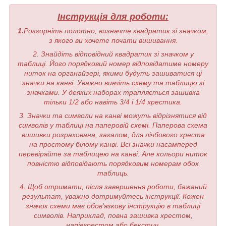
Інструкція для роботи:
1.
Розгорніть полотно, визначте квадратик зі значком,
з якого ви хочете почати вишивання.
2. Знайдіть відповідний квадратик зі значком у
таблиці. Його порядковий номер відповідатиме номеру
ниток на органайзері, якими будуть зашиватися ці
значки на канві. Уважно вивчіть схему та таблицю зі
значками. У деяких наборах трапляється зашивка
тільки 1/2 або навіть 3/4 і 1/4 хрестика.
3. Значки та символи на канві можуть відрізнятися від
символів у таблиці на паперовій схемі. Паперова схема
вишивки розрахована, загалом, для лічбового хреста
на простому білому канві. Всі значки насамперед
перевіряйте за таблицею на канві. Але кольори ниток
повністю відповідають порядковим номерам обох
таблиць.
4. Щоб отримати, після завершення роботи, бажаний
результат, уважно дотримуйтесь інструкції. Кожен
значок схеми має обов'язкову інструкцію в таблиці
символів. Наприклад, повна зашивка хрестом,
напівхрестом або бекстич.