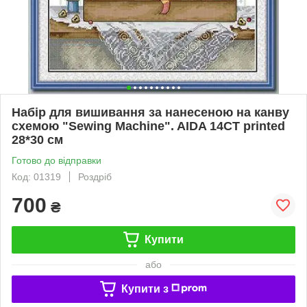
Набір для вишивання за нанесеною на канву
схемою "Sewing Machine". AIDA 14CT printed
28*30 см
Готово до відправки
Код: 01319
Роздріб
700
₴
Купити
або
Купити з