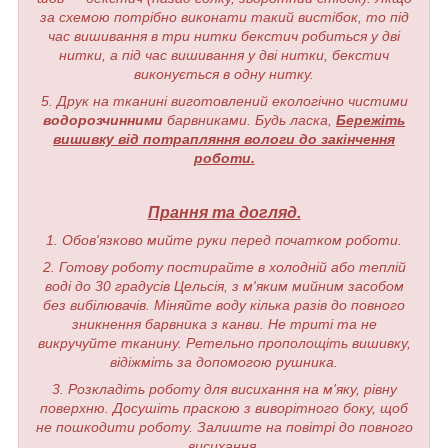
за схемою потрібно виконати такий вистібок, то під
час вишивання в три нитки бекстич робиться у дві
нитки, а під час вишивання у дві нитки, бекстич
виконується в одну нитку.
5. Друк на тканині виготовлений екологічно чистими
водорозчинними
барвниками. Будь ласка,
Бережіть
вишивку від потрапляння вологи до закінчення
роботи.
Прання та догляд.
1. Обов'язково мийте руки перед початком роботи.
2. Готову роботу постирайте в холодній або теплій
воді до 30 градусів Цельсія, з м'яким мийним засобом
без вибілювачів. Міняйте воду кілька разів до повного
зникнення барвника з канви. Не триті та не
викручуйте тканину. Ретельно прополощіть вишивку,
відіжміть за допомогою рушника.
3. Розкладіть роботу для висихання на м'яку, рівну
поверхню. Досушіть праскою з виворітного боку, щоб
не пошкодити роботу. Залиште на повітрі до повного
висихання.