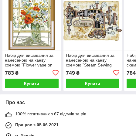
Набір для вишивання за
Набір для вишивання за
Набі
нанесеною на канву
нанесеною на канву
нане
схемою "Flower vase on
схемою "Steam Sewing
схем
windowsill ". AIDA 14CT
Machine".AIDA 14CT
AIDA
783
749
784
₴
₴
printed, 29*35 см
printed , 42*32 см
см
Купити
Купити
Про нас
100% позитивних з 67 відгуків за рік
Працює з 05.06.2021
м. Харків