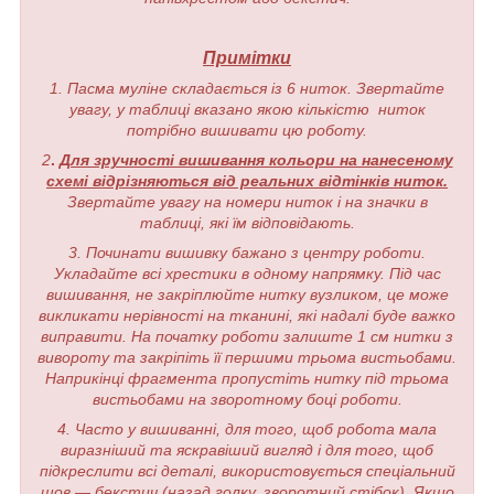
Примітки
1. Пасма муліне складається із 6 ниток. Звертайте
увагу, у таблиці вказано якою кількістю ниток
потрібно вишивати цю роботу.
2
.
Для зручності вишивання кольори на нанесеному
схемі відрізняються від реальних відтінків ниток.
Звертайте увагу на номери ниток і на значки в
таблиці, які їм відповідають.
3. Починати вишивку бажано з центру роботи.
Укладайте всі хрестики в одному напрямку. Під час
вишивання, не закріплюйте нитку вузликом, це може
викликати нерівності на тканині, які надалі буде важко
виправити. На початку роботи залиште 1 см нитки з
вивороту та закріпіть її першими трьома вистьобами.
Наприкінці фрагмента пропустіть нитку під трьома
вистьобами на зворотному боці роботи.
4. Часто у вишиванні, для того, щоб робота мала
виразніший та яскравіший вигляд і для того, щоб
підкреслити всі деталі, використовується спеціальний
шов — бекстич (назад голку, зворотний стібок). Якщо