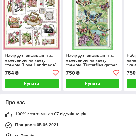
Набір для вишивання за
Набір для вишивання за
Набі
нанесеною на канву
нанесеною на канву
нане
схемою "Love Handmade".
схемою "Butterflies gather
схем
AIDA 14CT printed 41*42
honey". AIDA 14CT printed,
AIDA
764
750
750
₴
₴
см
33*18 см
см
Купити
Купити
Про нас
100% позитивних з 67 відгуків за рік
Працює з 05.06.2021
м. Харків