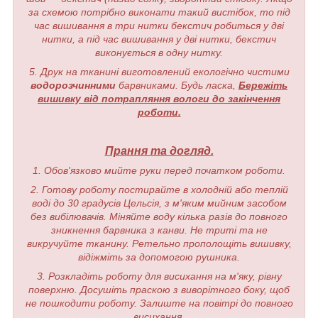
за схемою потрібно виконати такий вистібок, то під
час вишивання в три нитки бекстич робиться у дві
нитки, а під час вишивання у дві нитки, бекстич
виконується в одну нитку.
5. Друк на тканині виготовлений екологічно чистими
водорозчинними
барвниками. Будь ласка,
Бережіть
вишивку від потрапляння вологи до закінчення
роботи.
Прання та догляд.
1. Обов'язково мийте руки перед початком роботи.
2. Готову роботу постирайте в холодній або теплій
воді до 30 градусів Цельсія, з м'яким мийним засобом
без вибілювачів. Міняйте воду кілька разів до повного
зникнення барвника з канви. Не триті та не
викручуйте тканину. Ретельно прополощіть вишивку,
відіжміть за допомогою рушника.
3. Розкладіть роботу для висихання на м'яку, рівну
поверхню. Досушіть праскою з виворітного боку, щоб
не пошкодити роботу. Залиште на повітрі до повного
висихання.