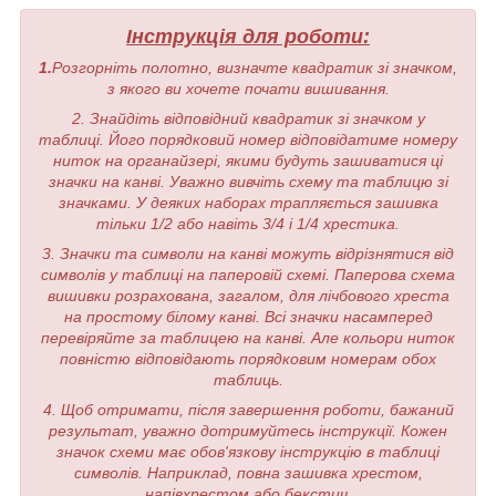
Інструкція для роботи:
1.
Розгорніть полотно, визначте квадратик зі значком,
з якого ви хочете почати вишивання.
2. Знайдіть відповідний квадратик зі значком у
таблиці. Його порядковий номер відповідатиме номеру
ниток на органайзері, якими будуть зашиватися ці
значки на канві. Уважно вивчіть схему та таблицю зі
значками. У деяких наборах трапляється зашивка
тільки 1/2 або навіть 3/4 і 1/4 хрестика.
3. Значки та символи на канві можуть відрізнятися від
символів у таблиці на паперовій схемі. Паперова схема
вишивки розрахована, загалом, для лічбового хреста
на простому білому канві. Всі значки насамперед
перевіряйте за таблицею на канві. Але кольори ниток
повністю відповідають порядковим номерам обох
таблиць.
4. Щоб отримати, після завершення роботи, бажаний
результат, уважно дотримуйтесь інструкції. Кожен
значок схеми має обов'язкову інструкцію в таблиці
символів. Наприклад, повна зашивка хрестом,
напівхрестом або бекстич.