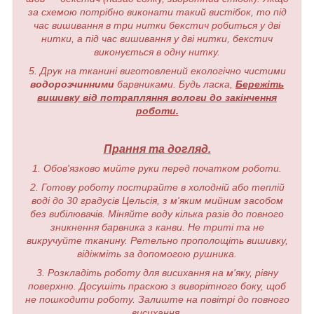
за схемою потрібно виконати такий вистібок, то під
час вишивання в три нитки бекстич робиться у дві
нитки, а під час вишивання у дві нитки, бекстич
виконується в одну нитку.
5. Друк на тканині виготовлений екологічно чистими
водорозчинними
барвниками. Будь ласка,
Бережіть
вишивку від потрапляння вологи до закінчення
роботи.
Прання та догляд.
1. Обов'язково мийте руки перед початком роботи.
2. Готову роботу постирайте в холодній або теплій
воді до 30 градусів Цельсія, з м'яким мийним засобом
без вибілювачів. Міняйте воду кілька разів до повного
зникнення барвника з канви. Не триті та не
викручуйте тканину. Ретельно прополощіть вишивку,
відіжміть за допомогою рушника.
3. Розкладіть роботу для висихання на м'яку, рівну
поверхню. Досушіть праскою з виворітного боку, щоб
не пошкодити роботу. Залиште на повітрі до повного
висихання.