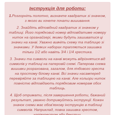
Інструкція для роботи:
1.
Розгорніть полотно, визначте квадратик зі значком,
з якого ви хочете почати вишивання.
2. Знайдіть відповідний квадратик зі значком у
таблиці. Його порядковий номер відповідатиме номеру
ниток на органайзері, якими будуть зашиватися ці
значки на канві. Уважно вивчіть схему та таблицю зі
значками. У деяких наборах трапляється зашивка
тільки 1/2 або навіть 3/4 і 1/4 хрестика.
3. Значки та символи на канві можуть відрізнятися від
символів у таблиці на паперовій схемі. Паперова схема
вишивки розрахована, загалом, для лічбового хреста
на простому білому канві. Всі значки насамперед
перевіряйте за таблицею на канві. Але кольори ниток
повністю відповідають порядковим номерам обох
таблиць.
4. Щоб отримати, після завершення роботи, бажаний
результат, уважно дотримуйтесь інструкції. Кожен
значок схеми має обов'язкову інструкцію в таблиці
символів. Наприклад, повна зашивка хрестом,
напівхрестом або бекстич.