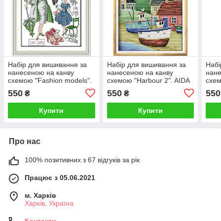
Набір для вишивання за
Набір для вишивання за
Набі
нанесеною на канву
нанесеною на канву
нане
схемою "Fashion models".
схемою "Harbour 2". AIDA
схем
AIDA 14CT printed, 22*29
14CT printed, 21*29 см
AIDA
550
550
550
₴
₴
см
см
Купити
Купити
Про нас
100% позитивних з 67 відгуків за рік
Працює з 05.06.2021
м. Харків
Харків, Україна
Контакти