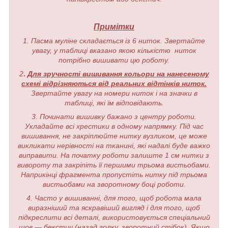
Примітки
1. Пасма муліне складається із 6 ниток. Звертайте
увагу, у таблиці вказано якою кількістю ниток
потрібно вишивати цю роботу.
2
.
Для зручності вишивання кольори на нанесеному
схемі відрізняються від реальних відтінків ниток.
Звертайте увагу на номери ниток і на значки в
таблиці, які їм відповідають.
3. Починати вишивку бажано з центру роботи.
Укладайте всі хрестики в одному напрямку. Під час
вишивання, не закріплюйте нитку вузликом, це може
викликати нерівності на тканині, які надалі буде важко
виправити. На початку роботи залиште 1 см нитки з
вивороту та закріпіть її першими трьома вистьобами.
Наприкінці фрагмента пропустіть нитку під трьома
вистьобами на зворотному боці роботи.
4. Часто у вишиванні, для того, щоб робота мала
виразніший та яскравіший вигляд і для того, щоб
підкреслити всі деталі, використовується спеціальний
шов — бекстич (назад голку, зворотний стібок). Якщо