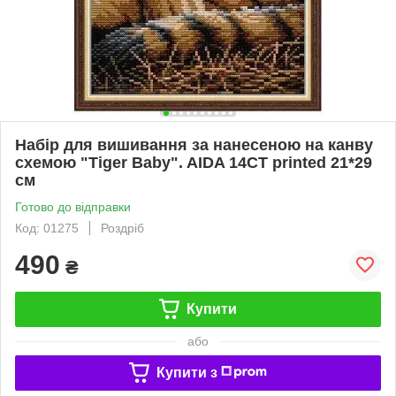
Набір для вишивання за нанесеною на канву
схемою "Tiger Baby". AIDA 14CT printed 21*29
см
Готово до відправки
Код: 01275
Роздріб
490
₴
Купити
або
Купити з