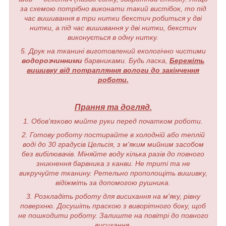
за схемою потрібно виконати такий вистібок, то під
час вишивання в три нитки бекстич робиться у дві
нитки, а під час вишивання у дві нитки, бекстич
виконується в одну нитку.
5. Друк на тканині виготовлений екологічно чистими
водорозчинними
барвниками. Будь ласка,
Бережіть
вишивку від потрапляння вологи до закінчення
роботи.
Прання та догляд.
1. Обов'язково мийте руки перед початком роботи.
2. Готову роботу постирайте в холодній або теплій
воді до 30 градусів Цельсія, з м'яким мийним засобом
без вибілювачів. Міняйте воду кілька разів до повного
зникнення барвника з канви. Не триті та не
викручуйте тканину. Ретельно прополощіть вишивку,
відіжміть за допомогою рушника.
3. Розкладіть роботу для висихання на м'яку, рівну
поверхню. Досушіть праскою з виворітного боку, щоб
не пошкодити роботу. Залиште на повітрі до повного
висихання.