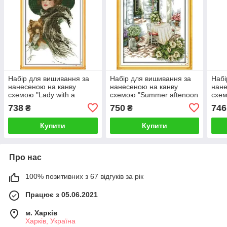
Набір для вишивання за
Набір для вишивання за
Набі
нанесеною на канву
нанесеною на канву
нане
схемою "Lady with a
схемою "Summer aftenoon
схем
pet".AIDA 14CT printed ,
2". AIDA 14CT printed
14CT
738
750
746
₴
₴
28*41 см
41*53 см
Купити
Купити
Про нас
100% позитивних з 67 відгуків за рік
Працює з 05.06.2021
м. Харків
Харків, Україна