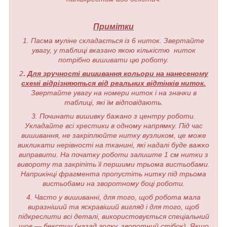
Примітки
1. Пасма муліне складається із 6 ниток. Звертайте
увагу, у таблиці вказано якою кількістю ниток
потрібно вишивати цю роботу.
2
.
Для зручності вишивання кольори на нанесеному
схемі відрізняються від реальних відтінків ниток.
Звертайте увагу на номери ниток і на значки в
таблиці, які їм відповідають.
3. Починати вишивку бажано з центру роботи.
Укладайте всі хрестики в одному напрямку. Під час
вишивання, не закріплюйте нитку вузликом, це може
викликати нерівності на тканині, які надалі буде важко
виправити. На початку роботи залиште 1 см нитки з
вивороту та закріпіть її першими трьома вистьобами.
Наприкінці фрагмента пропустіть нитку під трьома
вистьобами на зворотному боці роботи.
4. Часто у вишиванні, для того, щоб робота мала
виразніший та яскравіший вигляд і для того, щоб
підкреслити всі деталі, використовується спеціальний
шов — бекстич (назад голку, зворотний стібок). Якщо