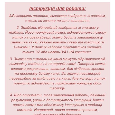
Інструкція для роботи:
1.
Розгорніть полотно, визначте квадратик зі значком,
з якого ви хочете почати вишивання.
2. Знайдіть відповідний квадратик зі значком у
таблиці. Його порядковий номер відповідатиме номеру
ниток на органайзері, якими будуть зашиватися ці
значки на канві. Уважно вивчіть схему та таблицю зі
значками. У деяких наборах трапляється зашивка
тільки 1/2 або навіть 3/4 і 1/4 хрестика.
3. Значки та символи на канві можуть відрізнятися від
символів у таблиці на паперовій схемі. Паперова схема
вишивки розрахована, загалом, для лічбового хреста
на простому білому канві. Всі значки насамперед
перевіряйте за таблицею на канві. Але кольори ниток
повністю відповідають порядковим номерам обох
таблиць.
4. Щоб отримати, після завершення роботи, бажаний
результат, уважно дотримуйтесь інструкції. Кожен
значок схеми має обов'язкову інструкцію в таблиці
символів. Наприклад, повна зашивка хрестом,
напівхрестом або бекстич.