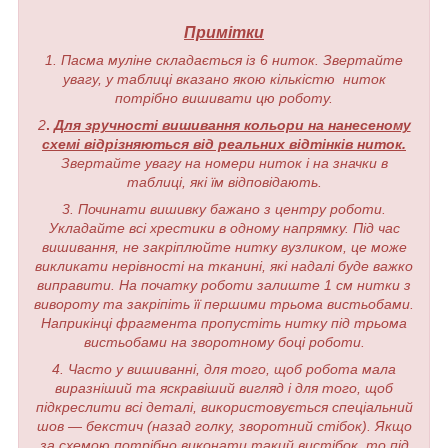
Примітки
1. Пасма муліне складається із 6 ниток. Звертайте
увагу, у таблиці вказано якою кількістю ниток
потрібно вишивати цю роботу.
2
.
Для зручності вишивання кольори на нанесеному
схемі відрізняються від реальних відтінків ниток.
Звертайте увагу на номери ниток і на значки в
таблиці, які їм відповідають.
3. Починати вишивку бажано з центру роботи.
Укладайте всі хрестики в одному напрямку. Під час
вишивання, не закріплюйте нитку вузликом, це може
викликати нерівності на тканині, які надалі буде важко
виправити. На початку роботи залиште 1 см нитки з
вивороту та закріпіть її першими трьома вистьобами.
Наприкінці фрагмента пропустіть нитку під трьома
вистьобами на зворотному боці роботи.
4. Часто у вишиванні, для того, щоб робота мала
виразніший та яскравіший вигляд і для того, щоб
підкреслити всі деталі, використовується спеціальний
шов — бекстич (назад голку, зворотний стібок). Якщо
за схемою потрібно виконати такий вистібок, то під