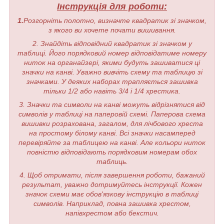
Інструкція для роботи:
1.
Розгорніть полотно, визначте квадратик зі значком,
з якого ви хочете почати вишивання.
2. Знайдіть відповідний квадратик зі значком у
таблиці. Його порядковий номер відповідатиме номеру
ниток на органайзері, якими будуть зашиватися ці
значки на канві. Уважно вивчіть схему та таблицю зі
значками. У деяких наборах трапляється зашивка
тільки 1/2 або навіть 3/4 і 1/4 хрестика.
3. Значки та символи на канві можуть відрізнятися від
символів у таблиці на паперовій схемі. Паперова схема
вишивки розрахована, загалом, для лічбового хреста
на простому білому канві. Всі значки насамперед
перевіряйте за таблицею на канві. Але кольори ниток
повністю відповідають порядковим номерам обох
таблиць.
4. Щоб отримати, після завершення роботи, бажаний
результат, уважно дотримуйтесь інструкції. Кожен
значок схеми має обов'язкову інструкцію в таблиці
символів. Наприклад, повна зашивка хрестом,
напівхрестом або бекстич.