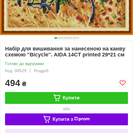
Набір для вишивання за нанесеною на канву
схемою "Bicycle". AIDA 14CT printed 29*21 см
Готово до відправки
Код: 00529
Роздріб
494
₴
Купити
або
Купити з