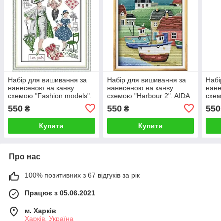
Набір для вишивання за
Набір для вишивання за
Набі
нанесеною на канву
нанесеною на канву
нане
схемою "Fashion models".
схемою "Harbour 2". AIDA
схем
AIDA 14CT printed, 22*29
14CT printed, 21*29 см
AIDA
550
550
550
₴
₴
см
см
Купити
Купити
Про нас
100% позитивних з 67 відгуків за рік
Працює з 05.06.2021
м. Харків
Харків, Україна