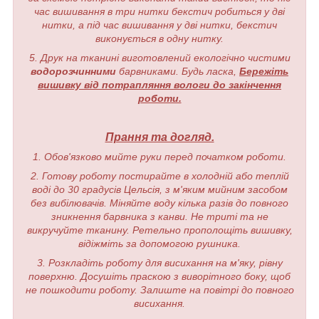
час вишивання в три нитки бекстич робиться у дві
нитки, а під час вишивання у дві нитки, бекстич
виконується в одну нитку.
5. Друк на тканині виготовлений екологічно чистими
водорозчинними
барвниками. Будь ласка,
Бережіть
вишивку від потрапляння вологи до закінчення
роботи.
Прання та догляд.
1. Обов'язково мийте руки перед початком роботи.
2. Готову роботу постирайте в холодній або теплій
воді до 30 градусів Цельсія, з м'яким мийним засобом
без вибілювачів. Міняйте воду кілька разів до повного
зникнення барвника з канви. Не триті та не
викручуйте тканину. Ретельно прополощіть вишивку,
відіжміть за допомогою рушника.
3. Розкладіть роботу для висихання на м'яку, рівну
поверхню. Досушіть праскою з виворітного боку, щоб
не пошкодити роботу. Залиште на повітрі до повного
висихання.