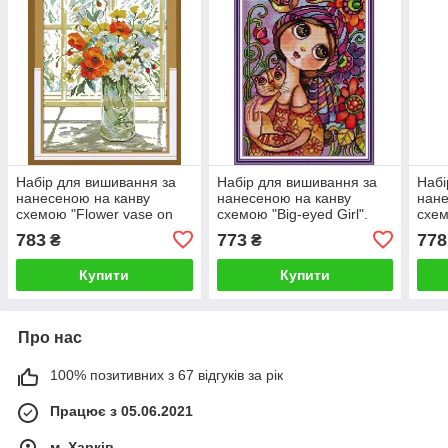
Набір для вишивання за
Набір для вишивання за
Набі
нанесеною на канву
нанесеною на канву
нане
схемою "Flower vase on
схемою "Big-eyed Girl".
схе
windowsill ". AIDA 14CT
AIDA 14CT printed 29*40
path
783
773
778
₴
₴
printed, 29*35 см
см
33*4
Купити
Купити
Про нас
100% позитивних з 67 відгуків за рік
Працює з 05.06.2021
м. Харків