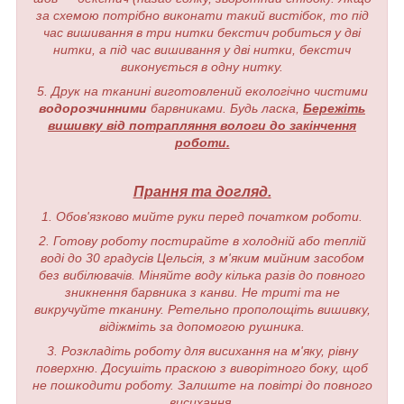
за схемою потрібно виконати такий вистібок, то під
час вишивання в три нитки бекстич робиться у дві
нитки, а під час вишивання у дві нитки, бекстич
виконується в одну нитку.
5. Друк на тканині виготовлений екологічно чистими
водорозчинними
барвниками. Будь ласка,
Бережіть
вишивку від потрапляння вологи до закінчення
роботи.
Прання та догляд.
1. Обов'язково мийте руки перед початком роботи.
2. Готову роботу постирайте в холодній або теплій
воді до 30 градусів Цельсія, з м'яким мийним засобом
без вибілювачів. Міняйте воду кілька разів до повного
зникнення барвника з канви. Не триті та не
викручуйте тканину. Ретельно прополощіть вишивку,
відіжміть за допомогою рушника.
3. Розкладіть роботу для висихання на м'яку, рівну
поверхню. Досушіть праскою з виворітного боку, щоб
не пошкодити роботу. Залиште на повітрі до повного
висихання.