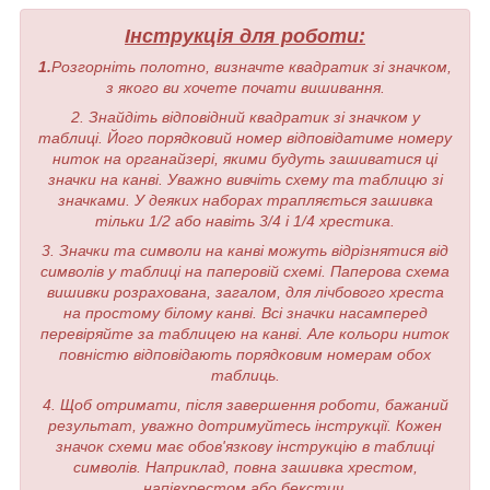
Інструкція для роботи:
1.
Розгорніть полотно, визначте квадратик зі значком,
з якого ви хочете почати вишивання.
2. Знайдіть відповідний квадратик зі значком у
таблиці. Його порядковий номер відповідатиме номеру
ниток на органайзері, якими будуть зашиватися ці
значки на канві. Уважно вивчіть схему та таблицю зі
значками. У деяких наборах трапляється зашивка
тільки 1/2 або навіть 3/4 і 1/4 хрестика.
3. Значки та символи на канві можуть відрізнятися від
символів у таблиці на паперовій схемі. Паперова схема
вишивки розрахована, загалом, для лічбового хреста
на простому білому канві. Всі значки насамперед
перевіряйте за таблицею на канві. Але кольори ниток
повністю відповідають порядковим номерам обох
таблиць.
4. Щоб отримати, після завершення роботи, бажаний
результат, уважно дотримуйтесь інструкції. Кожен
значок схеми має обов'язкову інструкцію в таблиці
символів. Наприклад, повна зашивка хрестом,
напівхрестом або бекстич.