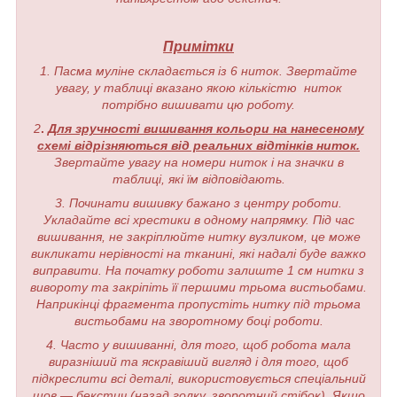
Примітки
1. Пасма муліне складається із 6 ниток. Звертайте
увагу, у таблиці вказано якою кількістю ниток
потрібно вишивати цю роботу.
2
.
Для зручності вишивання кольори на нанесеному
схемі відрізняються від реальних відтінків ниток.
Звертайте увагу на номери ниток і на значки в
таблиці, які їм відповідають.
3. Починати вишивку бажано з центру роботи.
Укладайте всі хрестики в одному напрямку. Під час
вишивання, не закріплюйте нитку вузликом, це може
викликати нерівності на тканині, які надалі буде важко
виправити. На початку роботи залиште 1 см нитки з
вивороту та закріпіть її першими трьома вистьобами.
Наприкінці фрагмента пропустіть нитку під трьома
вистьобами на зворотному боці роботи.
4. Часто у вишиванні, для того, щоб робота мала
виразніший та яскравіший вигляд і для того, щоб
підкреслити всі деталі, використовується спеціальний
шов — бекстич (назад голку, зворотний стібок). Якщо