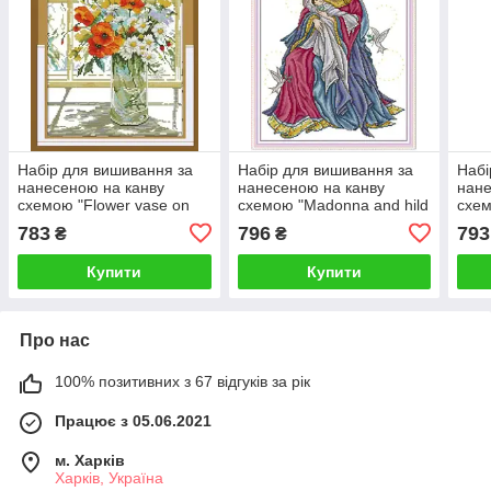
Набір для вишивання за
Набір для вишивання за
Набі
нанесеною на канву
нанесеною на канву
нане
схемою "Flower vase on
схемою "Madonna and hild
схем
windowsill ". AIDA 14CT
20". AIDA 14CT printed
Cast
783
796
793
₴
₴
printed, 29*35 см
36*46 см
38*4
Купити
Купити
Про нас
100% позитивних з 67 відгуків за рік
Працює з 05.06.2021
м. Харків
Харків, Україна