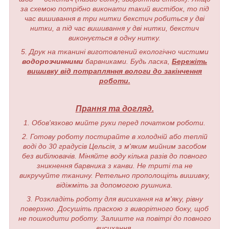
за схемою потрібно виконати такий вистібок, то під
час вишивання в три нитки бекстич робиться у дві
нитки, а під час вишивання у дві нитки, бекстич
виконується в одну нитку.
5. Друк на тканині виготовлений екологічно чистими
водорозчинними
барвниками. Будь ласка,
Бережіть
вишивку від потрапляння вологи до закінчення
роботи.
Прання та догляд.
1. Обов'язково мийте руки перед початком роботи.
2. Готову роботу постирайте в холодній або теплій
воді до 30 градусів Цельсія, з м'яким мийним засобом
без вибілювачів. Міняйте воду кілька разів до повного
зникнення барвника з канви. Не триті та не
викручуйте тканину. Ретельно прополощіть вишивку,
відіжміть за допомогою рушника.
3. Розкладіть роботу для висихання на м'яку, рівну
поверхню. Досушіть праскою з виворітного боку, щоб
не пошкодити роботу. Залиште на повітрі до повного
висихання.