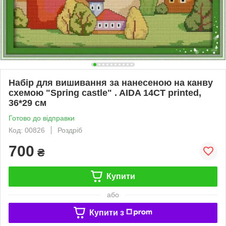
Набір для вишивання за нанесеною на канву
схемою "Spring castle" . AIDA 14CT printed,
36*29 см
Готово до відправки
Код: 00826
Роздріб
700
₴
Купити
або
Купити з