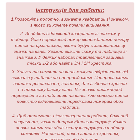
Інструкція для роботи:
1.
Розгорніть полотно, визначте квадратик зі значком,
з якого ви хочете почати вишивання.
2. Знайдіть відповідний квадратик зі значком у
таблиці. Його порядковий номер відповідатиме номеру
ниток на органайзері, якими будуть зашиватися ці
значки на канві. Уважно вивчіть схему та таблицю зі
значками. У деяких наборах трапляється зашивка
тільки 1/2 або навіть 3/4 і 1/4 хрестика.
3. Значки та символи на канві можуть відрізнятися від
символів у таблиці на паперовій схемі. Паперова схема
вишивки розрахована, загалом, для лічбового хреста
на простому білому канві. Всі значки насамперед
перевіряйте за таблицею на канві. Але кольори ниток
повністю відповідають порядковим номерам обох
таблиць.
4. Щоб отримати, після завершення роботи, бажаний
результат, уважно дотримуйтесь інструкції. Кожен
значок схеми має обов'язкову інструкцію в таблиці
символів. Наприклад, повна зашивка хрестом,
напівхрестом або бекстич.