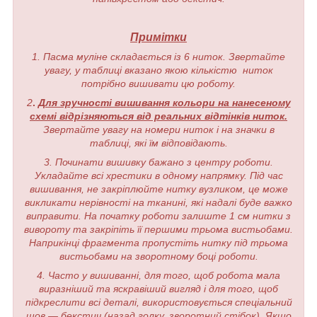
Примітки
1. Пасма муліне складається із 6 ниток. Звертайте
увагу, у таблиці вказано якою кількістю ниток
потрібно вишивати цю роботу.
2
.
Для зручності вишивання кольори на нанесеному
схемі відрізняються від реальних відтінків ниток.
Звертайте увагу на номери ниток і на значки в
таблиці, які їм відповідають.
3. Починати вишивку бажано з центру роботи.
Укладайте всі хрестики в одному напрямку. Під час
вишивання, не закріплюйте нитку вузликом, це може
викликати нерівності на тканині, які надалі буде важко
виправити. На початку роботи залиште 1 см нитки з
вивороту та закріпіть її першими трьома вистьобами.
Наприкінці фрагмента пропустіть нитку під трьома
вистьобами на зворотному боці роботи.
4. Часто у вишиванні, для того, щоб робота мала
виразніший та яскравіший вигляд і для того, щоб
підкреслити всі деталі, використовується спеціальний
шов — бекстич (назад голку, зворотний стібок). Якщо