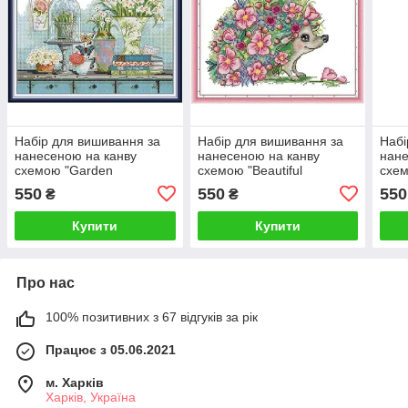
Набір для вишивання за
Набір для вишивання за
Набі
нанесеною на канву
нанесеною на канву
нане
схемою "Garden
схемою "Beautiful
схем
Collection". AIDA 14CT
hedgehog". AIDA 14CT
AIDA
550
550
550
₴
₴
printed, 30*21 см
printed, 30*21 см
см
Купити
Купити
Про нас
100% позитивних з 67 відгуків за рік
Працює з 05.06.2021
м. Харків
Харків, Україна