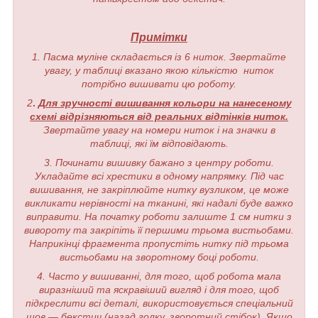
Примітки
1. Пасма муліне складається із 6 ниток. Звертайте
увагу, у таблиці вказано якою кількістю ниток
потрібно вишивати цю роботу.
2
.
Для зручності вишивання кольори на нанесеному
схемі відрізняються від реальних відтінків ниток.
Звертайте увагу на номери ниток і на значки в
таблиці, які їм відповідають.
3. Починати вишивку бажано з центру роботи.
Укладайте всі хрестики в одному напрямку. Під час
вишивання, не закріплюйте нитку вузликом, це може
викликати нерівності на тканині, які надалі буде важко
виправити. На початку роботи залиште 1 см нитки з
вивороту та закріпіть її першими трьома вистьобами.
Наприкінці фрагмента пропустіть нитку під трьома
вистьобами на зворотному боці роботи.
4. Часто у вишиванні, для того, щоб робота мала
виразніший та яскравіший вигляд і для того, щоб
підкреслити всі деталі, використовується спеціальний
шов — бекстич (назад голку, зворотний стібок). Якщо