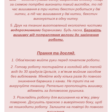
за схемою потрібно виконати такий вистібок, то під
час вишивання в три нитки бекстич робиться у дві
нитки, а під час вишивання у дві нитки, бекстич
виконується в одну нитку.
5. Друк на тканині виготовлений екологічно чистими
водорозчинними
барвниками. Будь ласка,
Бережіть
вишивку від потрапляння вологи до закінчення
роботи.
Прання та догляд.
1. Обов'язково мийте руки перед початком роботи.
2. Готову роботу постирайте в холодній або теплій
воді до 30 градусів Цельсія, з м'яким мийним засобом
без вибілювачів. Міняйте воду кілька разів до повного
зникнення барвника з канви. Не триті та не
викручуйте тканину. Ретельно прополощіть вишивку,
відіжміть за допомогою рушника.
3. Розкладіть роботу для висихання на м'яку, рівну
поверхню. Досушіть праскою з виворітного боку, щоб
не пошкодити роботу. Залиште на повітрі до повного
висихання.