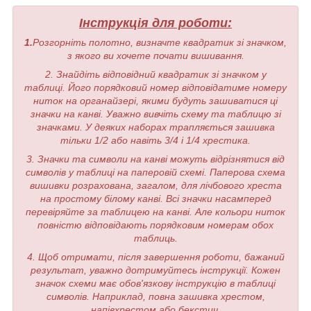
Інструкція для роботи:
1.
Розгорніть полотно, визначте квадратик зі значком,
з якого ви хочете почати вишивання.
2. Знайдіть відповідний квадратик зі значком у
таблиці. Його порядковий номер відповідатиме номеру
ниток на органайзері, якими будуть зашиватися ці
значки на канві. Уважно вивчіть схему та таблицю зі
значками. У деяких наборах трапляється зашивка
тільки 1/2 або навіть 3/4 і 1/4 хрестика.
3. Значки та символи на канві можуть відрізнятися від
символів у таблиці на паперовій схемі. Паперова схема
вишивки розрахована, загалом, для лічбового хреста
на простому білому канві. Всі значки насамперед
перевіряйте за таблицею на канві. Але кольори ниток
повністю відповідають порядковим номерам обох
таблиць.
4. Щоб отримати, після завершення роботи, бажаний
результат, уважно дотримуйтесь інструкції. Кожен
значок схеми має обов'язкову інструкцію в таблиці
символів. Наприклад, повна зашивка хрестом,
напівхрестом або бекстич.