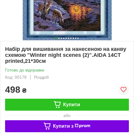
Набір для вишивання за нанесеною на канву
схемою "Winter night scenes (2)".AIDA 14CT
printed,21*30см
Готово до відправки
Код: 00178
Роздріб
498
₴
Купити
або
Купити з