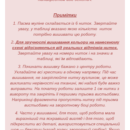
Примітки
1. Пасма муліне складається із 6 ниток. Звертайте
увагу, у таблиці вказано якою кількістю ниток
потрібно вишивати цю роботу.
2
.
Для зручності вишивання кольори на нанесеному
схемі відрізняються від реальних відтінків ниток.
Звертайте увагу на номери ниток і на значки в
таблиці, які їм відповідають.
3. Починати вишивку бажано з центру роботи.
Укладайте всі хрестики в одному напрямку. Під час
вишивання, не закріплюйте нитку вузликом, це може
викликати нерівності на тканині, які надалі буде важко
виправити. На початку роботи залиште 1 см нитки з
вивороту та закріпіть її першими трьома вистьобами.
Наприкінці фрагмента пропустіть нитку під трьома
вистьобами на зворотному боці роботи.
4. Часто у вишиванні, для того, щоб робота мала
виразніший та яскравіший вигляд і для того, щоб
підкреслити всі деталі, використовується спеціальний
шов — бекстич (назад голку, зворотний стібок). Якщо