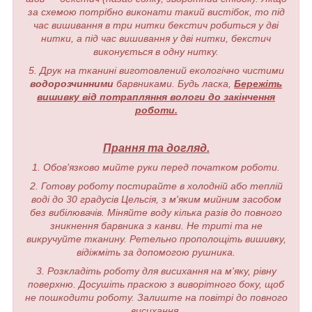
за схемою потрібно виконати такий вистібок, то під
час вишивання в три нитки бекстич робиться у дві
нитки, а під час вишивання у дві нитки, бекстич
виконується в одну нитку.
5. Друк на тканині виготовлений екологічно чистими
водорозчинними
барвниками. Будь ласка,
Бережіть
вишивку від потрапляння вологи до закінчення
роботи.
Прання та догляд.
1. Обов'язково мийте руки перед початком роботи.
2. Готову роботу постирайте в холодній або теплій
воді до 30 градусів Цельсія, з м'яким мийним засобом
без вибілювачів. Міняйте воду кілька разів до повного
зникнення барвника з канви. Не триті та не
викручуйте тканину. Ретельно прополощіть вишивку,
відіжміть за допомогою рушника.
3. Розкладіть роботу для висихання на м'яку, рівну
поверхню. Досушіть праскою з виворітного боку, щоб
не пошкодити роботу. Залиште на повітрі до повного
висихання.