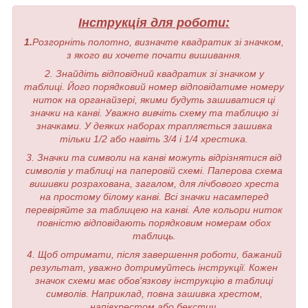
Інструкція для роботи:
1.
Розгорніть полотно, визначте квадратик зі значком,
з якого ви хочете почати вишивання.
2. Знайдіть відповідний квадратик зі значком у
таблиці. Його порядковий номер відповідатиме номеру
ниток на органайзері, якими будуть зашиватися ці
значки на канві. Уважно вивчіть схему та таблицю зі
значками. У деяких наборах трапляється зашивка
тільки 1/2 або навіть 3/4 і 1/4 хрестика.
3. Значки та символи на канві можуть відрізнятися від
символів у таблиці на паперовій схемі. Паперова схема
вишивки розрахована, загалом, для лічбового хреста
на простому білому канві. Всі значки насамперед
перевіряйте за таблицею на канві. Але кольори ниток
повністю відповідають порядковим номерам обох
таблиць.
4. Щоб отримати, після завершення роботи, бажаний
результат, уважно дотримуйтесь інструкції. Кожен
значок схеми має обов'язкову інструкцію в таблиці
символів. Наприклад, повна зашивка хрестом,
напівхрестом або бекстич.