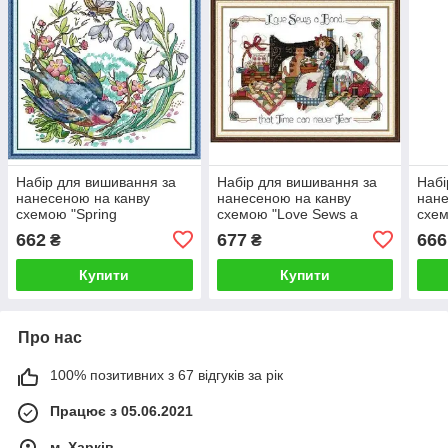
Набір для вишивання за
Набір для вишивання за
Набі
нанесеною на канву
нанесеною на канву
нане
схемою "Spring
схемою "Love Sews a
схем
Messenger".AIDA 14CT
Band". AIDA 14CT printed
AIDA
662
677
666
₴
₴
printed, 33*32 см
42*33 см
см
Купити
Купити
Про нас
100% позитивних з 67 відгуків за рік
Працює з 05.06.2021
м. Харків