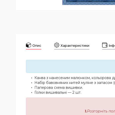
Опис
Характеристики
Інф
Канва з нанесеним малюнком, кольорова др
Набір бавовняних нитей муліне з запасом (
Паперова схема вишивки.
Голки вишивальні — 2 шт.
1.
Розгорніть по