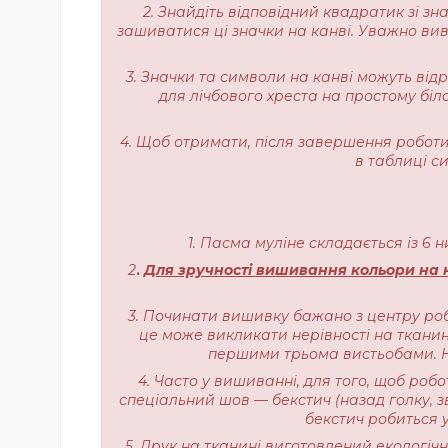
2. Знайдіть відповідний квадратик зі з
зашиватися ці значки на канві. Уважно вивч
3. Значки та символи на канві можуть від
для лічбового хреста на простому біл
4. Щоб отримати, після завершення роботи,
в таблиці с
1. Пасма муліне складається із 6 
2
.
Для зручності вишивання кольори на н
3. Починати вишивку бажано з центру роб
це може викликати нерівності на тканині
першими трьома вистьобами. На
4. Часто у вишиванні, для того, щоб роб
спеціальний шов — бекстич (назад голку, з
бекстич робиться у
5. Друк на тканині виготовлений екологі