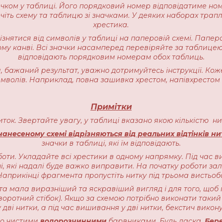
начком у таблиці. Його порядковий номер відповідатиме но
іть схему та таблицю зі значками. У деяких наборах трапляєт
хрестика.
різнятися від символів у таблиці на паперовій схемі. Пап
ому канві. Всі значки насамперед перевіряйте за таблицею
відповідають порядковим номерам обох таблиць.
 бажаний результат, уважно дотримуйтесь інструкції. Кож
имволів. Наприклад, повна зашивка хрестом, напівхрестом 
Примітки
ниток. Звертайте увагу, у таблиці вказано якою кількістю 
анесеному схемі відрізняються від реальних відтінків ни
значки в таблиці, які їм відповідають.
оти. Укладайте всі хрестики в одному напрямку. Під час в
, які надалі буде важко виправити. На початку роботи залиш
прикінці фрагмента пропустіть нитку під трьома вистьоб
ота мала виразніший та яскравіший вигляд і для того, щоб 
воротний стібок). Якщо за схемою потрібно виконати такий 
 дві нитки, а під час вишивання у дві нитки, бекстич викону
чно чистими
водорозчинними
барвниками. Будь ласка,
Бере