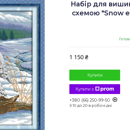
Набір для виши
схемою "Snow ea
Готов
1 150 ₴
Купити
Купити з
+380 (66) 250-99-50
З 10 до 20 в робочі дні