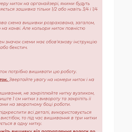
меру ниток на органайзері, якими будуть
ься зашивка тільки 1/2 або навіть 3/4 і 1/4
ерова схема вишивки розрахована, загалом,
 на канві. Але кольори ниток повністю
ен значок схеми має обов'язкову інструкцію
або бекстич.
ниток потрібно вишивати цю роботу.
ток.
Звертайте увагу на номери ниток і на
ишивання, не закріплюйте нитку вузликом,
те 1 см нитки з вивороту та закріпіть її
ами на зворотному боці роботи.
підкреслити всі деталі, використовується
вистібок, то під час вишивання в три нитки
ється в одну нитку.
жіть вишивку від потрапляння вологи до