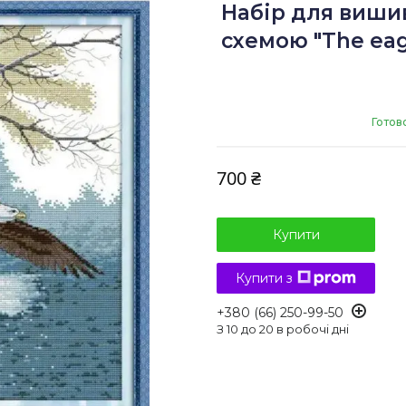
Набір для виши
схемою "The eagl
Готов
700 ₴
Купити
Купити з
+380 (66) 250-99-50
З 10 до 20 в робочі дні