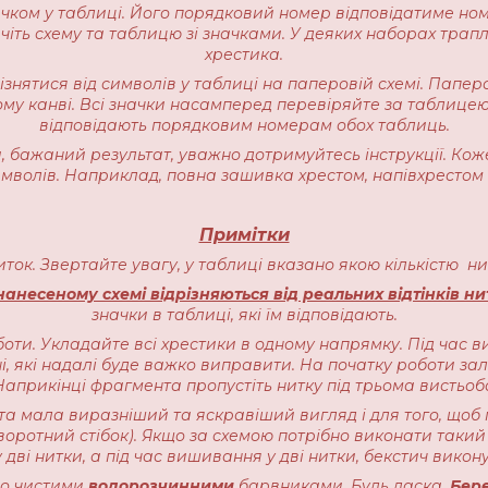
начком у таблиці. Його порядковий номер відповідатиме но
іть схему та таблицю зі значками. У деяких наборах трапляєт
хрестика.
різнятися від символів у таблиці на паперовій схемі. Пап
ому канві. Всі значки насамперед перевіряйте за таблицею
відповідають порядковим номерам обох таблиць.
 бажаний результат, уважно дотримуйтесь інструкції. Кож
имволів. Наприклад, повна зашивка хрестом, напівхрестом 
Примітки
ниток. Звертайте увагу, у таблиці вказано якою кількістю 
анесеному схемі відрізняються від реальних відтінків ни
значки в таблиці, які їм відповідають.
оти. Укладайте всі хрестики в одному напрямку. Під час в
, які надалі буде важко виправити. На початку роботи залиш
прикінці фрагмента пропустіть нитку під трьома вистьоб
ота мала виразніший та яскравіший вигляд і для того, щоб 
воротний стібок). Якщо за схемою потрібно виконати такий 
 дві нитки, а під час вишивання у дві нитки, бекстич викону
чно чистими
водорозчинними
барвниками. Будь ласка,
Бере