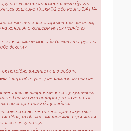
меру ниток на органайзері, якими будуть
ься зашивка тільки 1/2 або навіть 3/4 і 1/4
ерова схема вишивки розрахована, загалом,
 на канві. Але кольори ниток повністю
ен значок схеми має обов'язкову інструкцію
або бекстич.
ниток потрібно вишивати цю роботу.
ток.
Звертайте увагу на номери ниток і на
ишивання, не закріплюйте нитку вузликом,
те 1 см нитки з вивороту та закріпіть її
ами на зворотному боці роботи.
підкреслити всі деталі, використовується
вистібок, то під час вишивання в три нитки
ється в одну нитку.
жіть вишивку від потрапляння вологи до