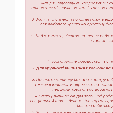
2. Знайдіть відповідний квадратик зі з
зашиватися ці значки на канві. Уважно вивч
3. Значки та символи на канві можуть від
для лічбового хреста на простому біл
4. Щоб отримати, після завершення роботи,
в таблиці с
1. Пасма муліне складається із 6 
2
.
Для зручності вишивання кольори на н
3. Починати вишивку бажано з центру роб
це може викликати нерівності на тканині
першими трьома вистьобами. На
4. Часто у вишиванні, для того, щоб роб
спеціальний шов — бекстич (назад голку, з
бекстич робиться у
5. Друк на тканині виготовлений екологі