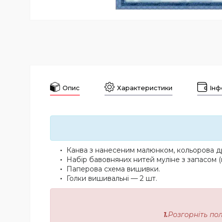
Опис
Характеристики
Інф
Канва з нанесеним малюнком, кольорова др
Набір бавовняних нитей муліне з запасом (
Паперова схема вишивки.
Голки вишивальні — 2 шт.
1.
Розгорніть по