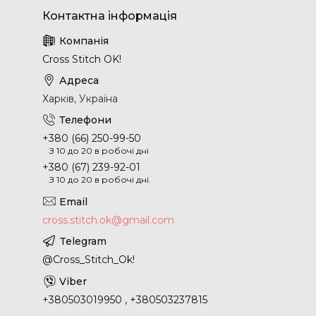
Cross Stitch OK!
Харків, Україна
+380 (66) 250-99-50
З 10 до 20 в робочі дні
+380 (67) 239-92-01
З 10 до 20 в робочі дні.
cross.stitch.ok@gmail.com
@Cross_Stitch_Ok!
+380503019950 , +380503237815