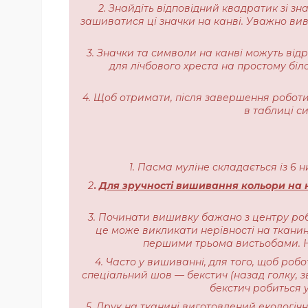
2. Знайдіть відповідний квадратик зі з
зашиватися ці значки на канві. Уважно вивч
3. Значки та символи на канві можуть від
для лічбового хреста на простому біл
4. Щоб отримати, після завершення роботи,
в таблиці с
1. Пасма муліне складається із 6 
2
.
Для зручності вишивання кольори на н
3. Починати вишивку бажано з центру роб
це може викликати нерівності на тканині
першими трьома вистьобами. На
4. Часто у вишиванні, для того, щоб роб
спеціальний шов — бекстич (назад голку, з
бекстич робиться у
5. Друк на тканині виготовлений екологі