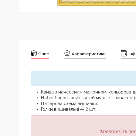
Опис
Характеристики
Інф
Канва з нанесеним малюнком, кольорова др
Набір бавовняних нитей муліне з запасом (
Паперова схема вишивки.
Голки вишивальні — 2 шт.
1.
Розгорніть по