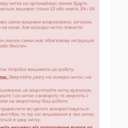
меру ниток на органайзері, якими будуть
ься зашивка тільки 1/2 або навіть 3/4 і 1/4
ерова схема вишивки розрахована, загалом,
 на канві. Але кольори ниток повністю
ен значок схеми має обов'язкову інструкцію
або бекстич.
ниток потрібно вишивати цю роботу.
ток.
Звертайте увагу на номери ниток і на
ишивання, не закріплюйте нитку вузликом,
те 1 см нитки з вивороту та закріпіть її
ами на зворотному боці роботи.
підкреслити всі деталі, використовується
вистібок, то під час вишивання в три нитки
ється в одну нитку.
жіть вишивку від потрапляння вологи до