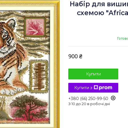
Набір для виши
схемою "Africa
Готов
900 ₴
Купити
Купити з
+380 (66) 250-99-50
З 10 до 20 в робочі дні