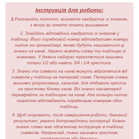
Інструкція для роботи:
1.
Розгорніть полотно, визначте квадратик зі значком,
з якого ви хочете почати вишивання.
2. Знайдіть відповідний квадратик зі значком у
таблиці. Його порядковий номер відповідатиме номеру
ниток на органайзері, якими будуть зашиватися ці
значки на канві. Уважно вивчіть схему та таблицю зі
значками. У деяких наборах трапляється зашивка
тільки 1/2 або навіть 3/4 і 1/4 хрестика.
3. Значки та символи на канві можуть відрізнятися від
символів у таблиці на паперовій схемі. Паперова схема
вишивки розрахована, загалом, для лічбового хреста
на простому білому канві. Всі значки насамперед
перевіряйте за таблицею на канві. Але кольори ниток
повністю відповідають порядковим номерам обох
таблиць.
4. Щоб отримати, після завершення роботи, бажаний
результат, уважно дотримуйтесь інструкції. Кожен
значок схеми має обов'язкову інструкцію в таблиці
символів. Наприклад, повна зашивка хрестом,
напівхрестом або бекстич.