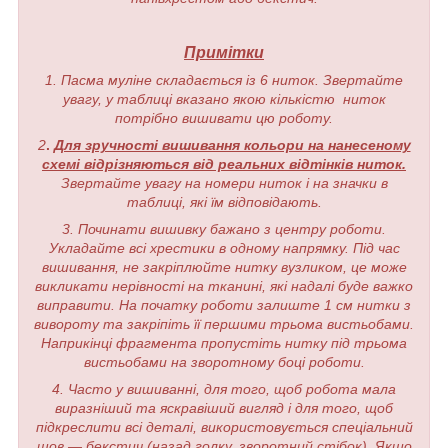
Примітки
1. Пасма муліне складається із 6 ниток. Звертайте
увагу, у таблиці вказано якою кількістю ниток
потрібно вишивати цю роботу.
2
.
Для зручності вишивання кольори на нанесеному
схемі відрізняються від реальних відтінків ниток.
Звертайте увагу на номери ниток і на значки в
таблиці, які їм відповідають.
3. Починати вишивку бажано з центру роботи.
Укладайте всі хрестики в одному напрямку. Під час
вишивання, не закріплюйте нитку вузликом, це може
викликати нерівності на тканині, які надалі буде важко
виправити. На початку роботи залиште 1 см нитки з
вивороту та закріпіть її першими трьома вистьобами.
Наприкінці фрагмента пропустіть нитку під трьома
вистьобами на зворотному боці роботи.
4. Часто у вишиванні, для того, щоб робота мала
виразніший та яскравіший вигляд і для того, щоб
підкреслити всі деталі, використовується спеціальний
шов — бекстич (назад голку, зворотний стібок). Якщо