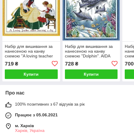
Набір для вишивання за
Набір для вишивання за
Набі
нанесеною на канву
нанесеною на канву
нане
схемою "A loving teacher
схемою "Dolphin". AIDA
схем
makes learning a joy".AIDA
14CT printed 36*36 см
AIDA
719
728
700
₴
₴
14CT printed , 42*34 см
см
Купити
Купити
Про нас
100% позитивних з 67 відгуків за рік
Працює з 05.06.2021
м. Харків
Харків, Україна