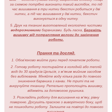
за схемою потрібно виконати такий вистібок, то під
час вишивання в три нитки бекстич робиться у дві
нитки, а під час вишивання у дві нитки, бекстич
виконується в одну нитку.
5. Друк на тканині виготовлений екологічно чистими
водорозчинними
барвниками. Будь ласка,
Бережіть
вишивку від потрапляння вологи до закінчення
роботи.
Прання та догляд.
1. Обов'язково мийте руки перед початком роботи.
2. Готову роботу постирайте в холодній або теплій
воді до 30 градусів Цельсія, з м'яким мийним засобом
без вибілювачів. Міняйте воду кілька разів до повного
зникнення барвника з канви. Не триті та не
викручуйте тканину. Ретельно прополощіть вишивку,
відіжміть за допомогою рушника.
3. Розкладіть роботу для висихання на м'яку, рівну
поверхню. Досушіть праскою з виворітного боку, щоб
не пошкодити роботу. Залиште на повітрі до повного
висихання.