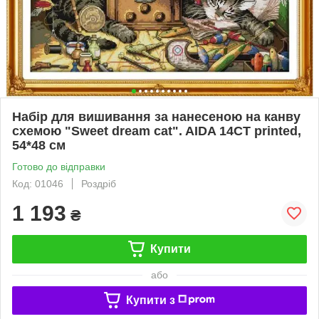
Набір для вишивання за нанесеною на канву
схемою "Sweet dream cat". AIDA 14CT printed,
54*48 см
Готово до відправки
Код: 01046
Роздріб
1 193
₴
Купити
або
Купити з