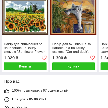
Набір для вишивання за
Набір для вишивання за
Набі
нанесеною на канву
нанесеною на канву
нане
схемою "Sunflower Flower
схемою "Cat and duck".
схем
Sea". AIDA 14CT printed,
AIDA 14CT printed 59*47
AIDA
1 329
1 300
1 3
₴
₴
60*48 см
см
см
Купити
Купити
Про нас
100% позитивних з 67 відгуків за рік
Працює з 05.06.2021
м. Харків