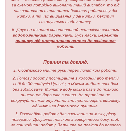
за схемою потрібно виконати такий вистібок, то під
час вишивання в три нитки бекстич робиться у дві
нитки, а під час вишивання у дві нитки, бекстич
виконується в одну нитку.
5. Друк на тканині виготовлений екологічно чистими
водорозчинними
барвниками. Будь ласка,
Бережіть
вишивку від потрапляння вологи до закінчення
роботи.
Прання та догляд.
1. Обов'язково мийте руки перед початком роботи.
2. Готову роботу постирайте в холодній або теплій
воді до 30 градусів Цельсія, з м'яким мийним засобом
без вибілювачів. Міняйте воду кілька разів до повного
зникнення барвника з канви. Не триті та не
викручуйте тканину. Ретельно прополощіть вишивку,
відіжміть за допомогою рушника.
3. Розкладіть роботу для висихання на м'яку, рівну
поверхню. Досушіть праскою з виворітного боку, щоб
не пошкодити роботу. Залиште на повітрі до повного
висихання.