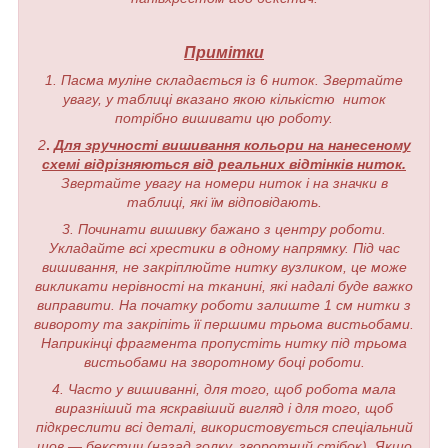
Примітки
1. Пасма муліне складається із 6 ниток. Звертайте
увагу, у таблиці вказано якою кількістю ниток
потрібно вишивати цю роботу.
2
.
Для зручності вишивання кольори на нанесеному
схемі відрізняються від реальних відтінків ниток.
Звертайте увагу на номери ниток і на значки в
таблиці, які їм відповідають.
3. Починати вишивку бажано з центру роботи.
Укладайте всі хрестики в одному напрямку. Під час
вишивання, не закріплюйте нитку вузликом, це може
викликати нерівності на тканині, які надалі буде важко
виправити. На початку роботи залиште 1 см нитки з
вивороту та закріпіть її першими трьома вистьобами.
Наприкінці фрагмента пропустіть нитку під трьома
вистьобами на зворотному боці роботи.
4. Часто у вишиванні, для того, щоб робота мала
виразніший та яскравіший вигляд і для того, щоб
підкреслити всі деталі, використовується спеціальний
шов — бекстич (назад голку, зворотний стібок). Якщо