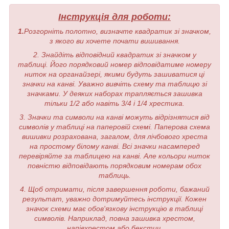
Інструкція для роботи:
1.
Розгорніть полотно, визначте квадратик зі значком,
з якого ви хочете почати вишивання.
2. Знайдіть відповідний квадратик зі значком у
таблиці. Його порядковий номер відповідатиме номеру
ниток на органайзері, якими будуть зашиватися ці
значки на канві. Уважно вивчіть схему та таблицю зі
значками. У деяких наборах трапляється зашивка
тільки 1/2 або навіть 3/4 і 1/4 хрестика.
3. Значки та символи на канві можуть відрізнятися від
символів у таблиці на паперовій схемі. Паперова схема
вишивки розрахована, загалом, для лічбового хреста
на простому білому канві. Всі значки насамперед
перевіряйте за таблицею на канві. Але кольори ниток
повністю відповідають порядковим номерам обох
таблиць.
4. Щоб отримати, після завершення роботи, бажаний
результат, уважно дотримуйтесь інструкції. Кожен
значок схеми має обов'язкову інструкцію в таблиці
символів. Наприклад, повна зашивка хрестом,
напівхрестом або бекстич.