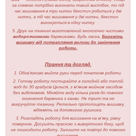
за схемою потрібно виконати такий вистібок, то під
час вишивання в три нитки бекстич робиться у дві
нитки, а під час вишивання у дві нитки, бекстич
виконується в одну нитку.
5. Друк на тканині виготовлений екологічно чистими
водорозчинними
барвниками. Будь ласка,
Бережіть
вишивку від потрапляння вологи до закінчення
роботи.
Прання та догляд.
1. Обов'язково мийте руки перед початком роботи.
2. Готову роботу постирайте в холодній або теплій
воді до 30 градусів Цельсія, з м'яким мийним засобом
без вибілювачів. Міняйте воду кілька разів до повного
зникнення барвника з канви. Не триті та не
викручуйте тканину. Ретельно прополощіть вишивку,
відіжміть за допомогою рушника.
3. Розкладіть роботу для висихання на м'яку, рівну
поверхню. Досушіть праскою з виворітного боку, щоб
не пошкодити роботу. Залиште на повітрі до повного
висихання.