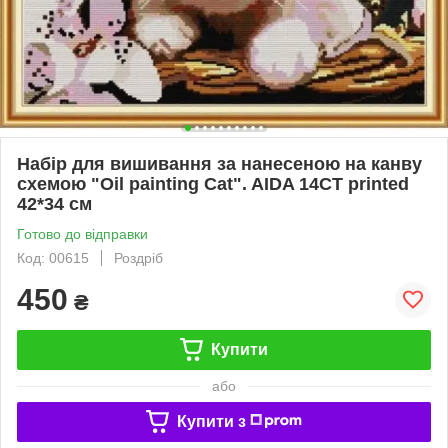
Набір для вишивання за нанесеною на канву
схемою "Oil painting Cat". AIDA 14CT printed
42*34 см
Готово до відправки
Код: 00615
Роздріб
450
₴
Купити
або
Купити з