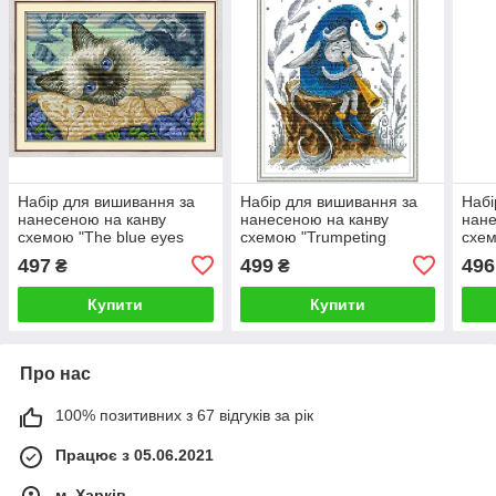
Набір для вишивання за
Набір для вишивання за
Набі
нанесеною на канву
нанесеною на канву
нане
схемою "The blue eyes
схемою "Trumpeting
схем
cat" . AIDA 14CT printed,
sprites".AIDA 14CT printed,
AIDA
497
499
496
₴
₴
30*21 см
27*34 см
см
Купити
Купити
Про нас
100% позитивних з 67 відгуків за рік
Працює з 05.06.2021
м. Харків