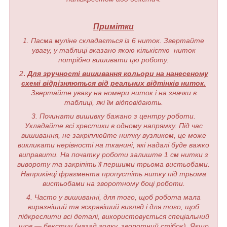
Примітки
1. Пасма муліне складається із 6 ниток. Звертайте
увагу, у таблиці вказано якою кількістю ниток
потрібно вишивати цю роботу.
2
.
Для зручності вишивання кольори на нанесеному
схемі відрізняються від реальних відтінків ниток.
Звертайте увагу на номери ниток і на значки в
таблиці, які їм відповідають.
3. Починати вишивку бажано з центру роботи.
Укладайте всі хрестики в одному напрямку. Під час
вишивання, не закріплюйте нитку вузликом, це може
викликати нерівності на тканині, які надалі буде важко
виправити. На початку роботи залиште 1 см нитки з
вивороту та закріпіть її першими трьома вистьобами.
Наприкінці фрагмента пропустіть нитку під трьома
вистьобами на зворотному боці роботи.
4. Часто у вишиванні, для того, щоб робота мала
виразніший та яскравіший вигляд і для того, щоб
підкреслити всі деталі, використовується спеціальний
шов — бекстич (назад голку, зворотний стібок). Якщо