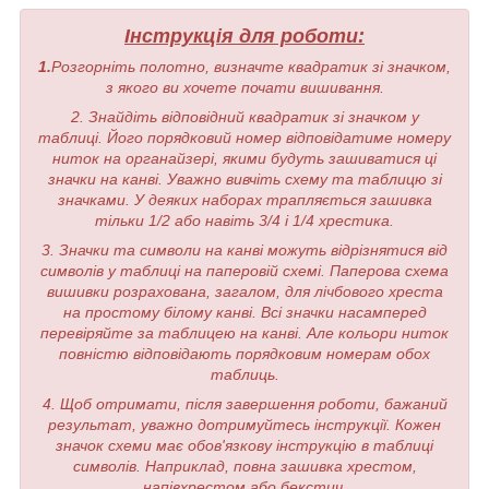
Інструкція для роботи:
1.
Розгорніть полотно, визначте квадратик зі значком,
з якого ви хочете почати вишивання.
2. Знайдіть відповідний квадратик зі значком у
таблиці. Його порядковий номер відповідатиме номеру
ниток на органайзері, якими будуть зашиватися ці
значки на канві. Уважно вивчіть схему та таблицю зі
значками. У деяких наборах трапляється зашивка
тільки 1/2 або навіть 3/4 і 1/4 хрестика.
3. Значки та символи на канві можуть відрізнятися від
символів у таблиці на паперовій схемі. Паперова схема
вишивки розрахована, загалом, для лічбового хреста
на простому білому канві. Всі значки насамперед
перевіряйте за таблицею на канві. Але кольори ниток
повністю відповідають порядковим номерам обох
таблиць.
4. Щоб отримати, після завершення роботи, бажаний
результат, уважно дотримуйтесь інструкції. Кожен
значок схеми має обов'язкову інструкцію в таблиці
символів. Наприклад, повна зашивка хрестом,
напівхрестом або бекстич.