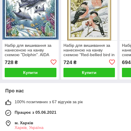
Набір для вишивання за
Набір для вишивання за
Набі
нанесеною на канву
нанесеною на канву
нане
схемою "Dolphin". AIDA
схемою "Red-bellied bird in
схем
14CT printed 36*36 см
the snow". AIDA 14CT
14CT
728
724
694
₴
₴
printed, 28*35 см
Купити
Купити
Про нас
100% позитивних з 67 відгуків за рік
Працює з 05.06.2021
м. Харків
Харків, Україна