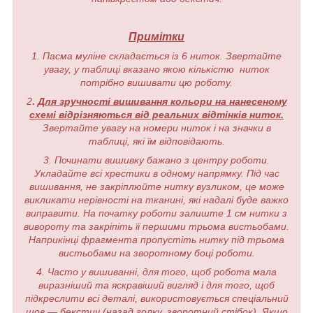
Примітки
1. Пасма муліне складається із 6 ниток. Звертайте
увагу, у таблиці вказано якою кількістю ниток
потрібно вишивати цю роботу.
2
.
Для зручності вишивання кольори на нанесеному
схемі відрізняються від реальних відтінків ниток.
Звертайте увагу на номери ниток і на значки в
таблиці, які їм відповідають.
3. Починати вишивку бажано з центру роботи.
Укладайте всі хрестики в одному напрямку. Під час
вишивання, не закріплюйте нитку вузликом, це може
викликати нерівності на тканині, які надалі буде важко
виправити. На початку роботи залиште 1 см нитки з
вивороту та закріпіть її першими трьома вистьобами.
Наприкінці фрагмента пропустіть нитку під трьома
вистьобами на зворотному боці роботи.
4. Часто у вишиванні, для того, щоб робота мала
виразніший та яскравіший вигляд і для того, щоб
підкреслити всі деталі, використовується спеціальний
шов — бекстич (назад голку, зворотний стібок). Якщо