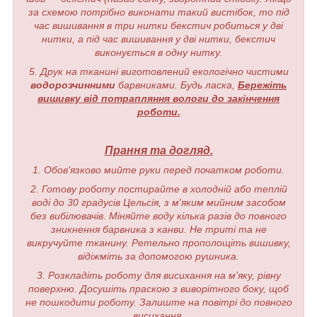
за схемою потрібно виконати такий вистібок, то під
час вишивання в три нитки бекстич робиться у дві
нитки, а під час вишивання у дві нитки, бекстич
виконується в одну нитку.
5. Друк на тканині виготовлений екологічно чистими
водорозчинними
барвниками. Будь ласка,
Бережіть
вишивку від потрапляння вологи до закінчення
роботи.
Прання та догляд.
1. Обов'язково мийте руки перед початком роботи.
2. Готову роботу постирайте в холодній або теплій
воді до 30 градусів Цельсія, з м'яким мийним засобом
без вибілювачів. Міняйте воду кілька разів до повного
зникнення барвника з канви. Не триті та не
викручуйте тканину. Ретельно прополощіть вишивку,
відіжміть за допомогою рушника.
3. Розкладіть роботу для висихання на м'яку, рівну
поверхню. Досушіть праскою з виворітного боку, щоб
не пошкодити роботу. Залиште на повітрі до повного
висихання.