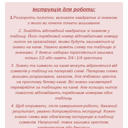
Інструкція для роботи:
1.
Розгорніть полотно, визначте квадратик зі значком,
з якого ви хочете почати вишивання.
2. Знайдіть відповідний квадратик зі значком у
таблиці. Його порядковий номер відповідатиме номеру
ниток на органайзері, якими будуть зашиватися ці
значки на канві. Уважно вивчіть схему та таблицю зі
значками. У деяких наборах трапляється зашивка
тільки 1/2 або навіть 3/4 і 1/4 хрестика.
3. Значки та символи на канві можуть відрізнятися від
символів у таблиці на паперовій схемі. Паперова схема
вишивки розрахована, загалом, для лічбового хреста
на простому білому канві. Всі значки насамперед
перевіряйте за таблицею на канві. Але кольори ниток
повністю відповідають порядковим номерам обох
таблиць.
4. Щоб отримати, після завершення роботи, бажаний
результат, уважно дотримуйтесь інструкції. Кожен
значок схеми має обов'язкову інструкцію в таблиці
символів. Наприклад, повна зашивка хрестом,
напівхрестом або бекстич.