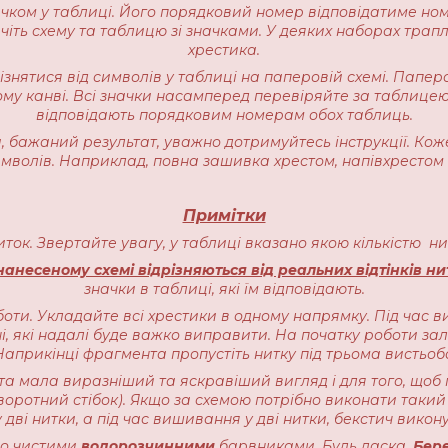
начком у таблиці. Його порядковий номер відповідатиме но
іть схему та таблицю зі значками. У деяких наборах трапляєт
хрестика.
різнятися від символів у таблиці на паперовій схемі. Пап
ому канві. Всі значки насамперед перевіряйте за таблицею
відповідають порядковим номерам обох таблиць.
 бажаний результат, уважно дотримуйтесь інструкції. Кож
имволів. Наприклад, повна зашивка хрестом, напівхрестом 
Примітки
ниток. Звертайте увагу, у таблиці вказано якою кількістю 
анесеному схемі відрізняються від реальних відтінків ни
значки в таблиці, які їм відповідають.
оти. Укладайте всі хрестики в одному напрямку. Під час в
, які надалі буде важко виправити. На початку роботи залиш
прикінці фрагмента пропустіть нитку під трьома вистьоб
ота мала виразніший та яскравіший вигляд і для того, щоб 
воротний стібок). Якщо за схемою потрібно виконати такий 
 дві нитки, а під час вишивання у дві нитки, бекстич викону
чно чистими
водорозчинними
барвниками. Будь ласка,
Бере