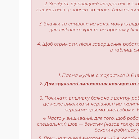
2. Знайдіть відповідний квадратик зі з
зашиватися ці значки на канві. Уважно вивч
3. Значки та символи на канві можуть від
для лічбового хреста на простому біл
4. Щоб отримати, після завершення роботи,
в таблиці с
1. Пасма муліне складається із 6 
2
.
Для зручності вишивання кольори на н
3. Починати вишивку бажано з центру роб
це може викликати нерівності на тканині
першими трьома вистьобами. На
4. Часто у вишиванні, для того, щоб роб
спеціальний шов — бекстич (назад голку, з
бекстич робиться у
5. Друк на тканині виготовлений екологі