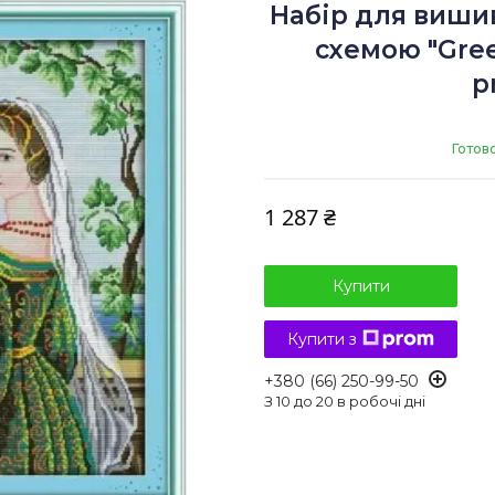
Набір для виши
схемою "Gree
p
Готов
1 287 ₴
Купити
Купити з
+380 (66) 250-99-50
З 10 до 20 в робочі дні