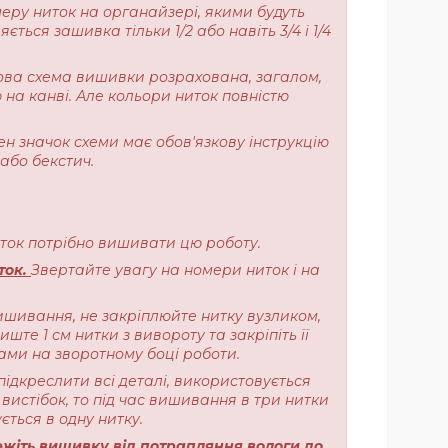
меру ниток на органайзері, якими будуть
ься зашивка тільки 1/2 або навіть 3/4 і 1/4
ерова схема вишивки розрахована, загалом,
 на канві. Але кольори ниток повністю
ен значок схеми має обов'язкову інструкцію
або бекстич.
ниток потрібно вишивати цю роботу.
ток.
Звертайте увагу на номери ниток і на
ишивання, не закріплюйте нитку вузликом,
те 1 см нитки з вивороту та закріпіть її
ами на зворотному боці роботи.
підкреслити всі деталі, використовується
вистібок, то під час вишивання в три нитки
ється в одну нитку.
жіть вишивку від потрапляння вологи до