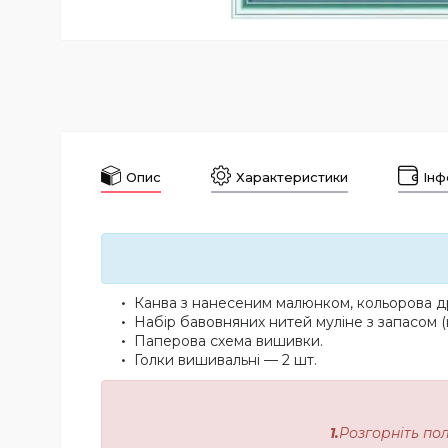
Опис
Характеристики
Інф
Канва з нанесеним малюнком, кольорова др
Набір бавовняних нитей муліне з запасом (
Паперова схема вишивки.
Голки вишивальні — 2 шт.
1.
Розгорніть по