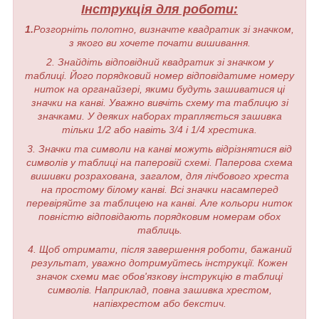
Інструкція для роботи:
1.
Розгорніть полотно, визначте квадратик зі значком,
з якого ви хочете почати вишивання.
2. Знайдіть відповідний квадратик зі значком у
таблиці. Його порядковий номер відповідатиме номеру
ниток на органайзері, якими будуть зашиватися ці
значки на канві. Уважно вивчіть схему та таблицю зі
значками. У деяких наборах трапляється зашивка
тільки 1/2 або навіть 3/4 і 1/4 хрестика.
3. Значки та символи на канві можуть відрізнятися від
символів у таблиці на паперовій схемі. Паперова схема
вишивки розрахована, загалом, для лічбового хреста
на простому білому канві. Всі значки насамперед
перевіряйте за таблицею на канві. Але кольори ниток
повністю відповідають порядковим номерам обох
таблиць.
4. Щоб отримати, після завершення роботи, бажаний
результат, уважно дотримуйтесь інструкції. Кожен
значок схеми має обов'язкову інструкцію в таблиці
символів. Наприклад, повна зашивка хрестом,
напівхрестом або бекстич.