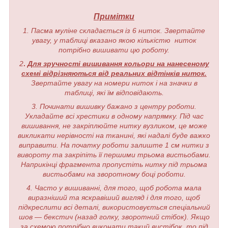
Примітки
1. Пасма муліне складається із 6 ниток. Звертайте
увагу, у таблиці вказано якою кількістю ниток
потрібно вишивати цю роботу.
2
.
Для зручності вишивання кольори на нанесеному
схемі відрізняються від реальних відтінків ниток.
Звертайте увагу на номери ниток і на значки в
таблиці, які їм відповідають.
3. Починати вишивку бажано з центру роботи.
Укладайте всі хрестики в одному напрямку. Під час
вишивання, не закріплюйте нитку вузликом, це може
викликати нерівності на тканині, які надалі буде важко
виправити. На початку роботи залиште 1 см нитки з
вивороту та закріпіть її першими трьома вистьобами.
Наприкінці фрагмента пропустіть нитку під трьома
вистьобами на зворотному боці роботи.
4. Часто у вишиванні, для того, щоб робота мала
виразніший та яскравіший вигляд і для того, щоб
підкреслити всі деталі, використовується спеціальний
шов — бекстич (назад голку, зворотний стібок). Якщо
за схемою потрібно виконати такий вистібок, то під