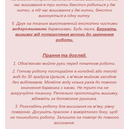
час вишивання в три нитки бекстич робиться у дві
нитки, а під час вишивання у дві нитки, бекстич
виконується в одну нитку.
5. Друк на тканині виготовлений екологічно чистими
водорозчинними
барвниками. Будь ласка,
Бережіть
вишивку від потрапляння вологи до закінчення
роботи.
Прання та догляд.
1. Обов'язково мийте руки перед початком роботи.
2. Готову роботу постирайте в холодній або теплій
воді до 30 градусів Цельсія, з м'яким мийним засобом
без вибілювачів. Міняйте воду кілька разів до повного
зникнення барвника з канви. Не триті та не
викручуйте тканину. Ретельно прополощіть вишивку,
відіжміть за допомогою рушника.
3. Розкладіть роботу для висихання на м'яку, рівну
поверхню. Досушіть праскою з виворітного боку, щоб
не пошкодити роботу. Залиште на повітрі до повного
висихання.