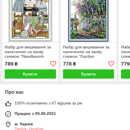
Набір для вишивання за
Набір для вишивання за
Набі
нанесеною на канву
нанесеною на канву
нане
схемою "Needlework
схемою "Garden
схем
Needlepoint". AIDA 14CT
path".AIDA 14CT printed,
14CT
789
778
779
₴
₴
printed 40*50 см
33*44 см
Купити
Купити
Про нас
100% позитивних з 67 відгуків за рік
Працює з 05.06.2021
м. Харків
Харків, Україна