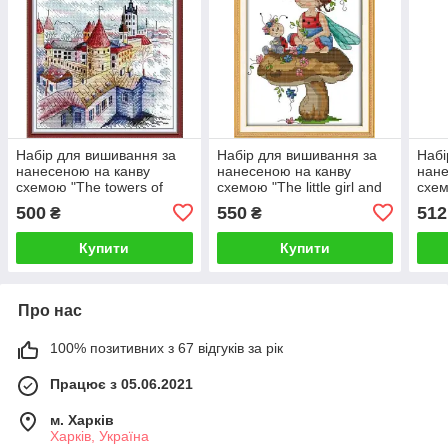
Набір для вишивання за
Набір для вишивання за
Набі
нанесеною на канву
нанесеною на канву
нане
схемою "The towers of
схемою "The little girl and
схем
Tallinn".AIDA 14CT printed,
a sevens. AIDA 14CT
tree
500
550
512
₴
₴
22*29 см
printed, 22*32 см
26*3
Купити
Купити
Про нас
100% позитивних з 67 відгуків за рік
Працює з 05.06.2021
м. Харків
Харків, Україна