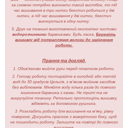
за схемою потрібно виконати такий вистібок, то під
час вишивання в три нитки бекстич робиться у дві
нитки, а під час вишивання у дві нитки, бекстич
виконується в одну нитку.
5. Друк на тканині виготовлений екологічно чистими
водорозчинними
барвниками. Будь ласка,
Бережіть
вишивку від потрапляння вологи до закінчення
роботи.
Прання та догляд.
1. Обов'язково мийте руки перед початком роботи.
2. Готову роботу постирайте в холодній або теплій
воді до 30 градусів Цельсія, з м'яким мийним засобом
без вибілювачів. Міняйте воду кілька разів до повного
зникнення барвника з канви. Не триті та не
викручуйте тканину. Ретельно прополощіть вишивку,
відіжміть за допомогою рушника.
3. Розкладіть роботу для висихання на м'яку, рівну
поверхню. Досушіть праскою з виворітного боку, щоб
не пошкодити роботу. Залиште на повітрі до повного
висихання.