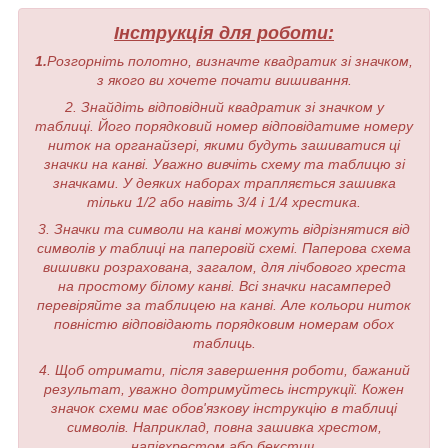
Інструкція для роботи:
1.
Розгорніть полотно, визначте квадратик зі значком,
з якого ви хочете почати вишивання.
2. Знайдіть відповідний квадратик зі значком у
таблиці. Його порядковий номер відповідатиме номеру
ниток на органайзері, якими будуть зашиватися ці
значки на канві. Уважно вивчіть схему та таблицю зі
значками. У деяких наборах трапляється зашивка
тільки 1/2 або навіть 3/4 і 1/4 хрестика.
3. Значки та символи на канві можуть відрізнятися від
символів у таблиці на паперовій схемі. Паперова схема
вишивки розрахована, загалом, для лічбового хреста
на простому білому канві. Всі значки насамперед
перевіряйте за таблицею на канві. Але кольори ниток
повністю відповідають порядковим номерам обох
таблиць.
4. Щоб отримати, після завершення роботи, бажаний
результат, уважно дотримуйтесь інструкції. Кожен
значок схеми має обов'язкову інструкцію в таблиці
символів. Наприклад, повна зашивка хрестом,
напівхрестом або бекстич.