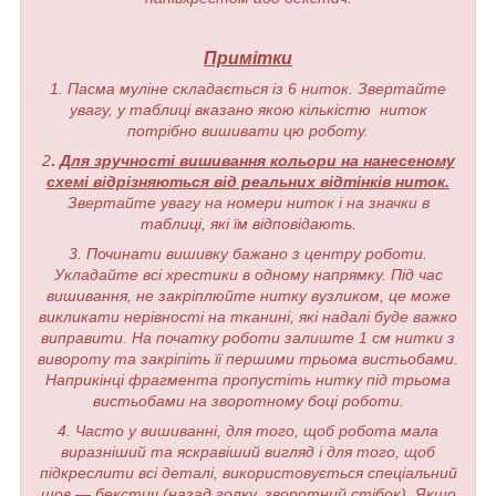
Примітки
1. Пасма муліне складається із 6 ниток. Звертайте
увагу, у таблиці вказано якою кількістю ниток
потрібно вишивати цю роботу.
2
.
Для зручності вишивання кольори на нанесеному
схемі відрізняються від реальних відтінків ниток.
Звертайте увагу на номери ниток і на значки в
таблиці, які їм відповідають.
3. Починати вишивку бажано з центру роботи.
Укладайте всі хрестики в одному напрямку. Під час
вишивання, не закріплюйте нитку вузликом, це може
викликати нерівності на тканині, які надалі буде важко
виправити. На початку роботи залиште 1 см нитки з
вивороту та закріпіть її першими трьома вистьобами.
Наприкінці фрагмента пропустіть нитку під трьома
вистьобами на зворотному боці роботи.
4. Часто у вишиванні, для того, щоб робота мала
виразніший та яскравіший вигляд і для того, щоб
підкреслити всі деталі, використовується спеціальний
шов — бекстич (назад голку, зворотний стібок). Якщо