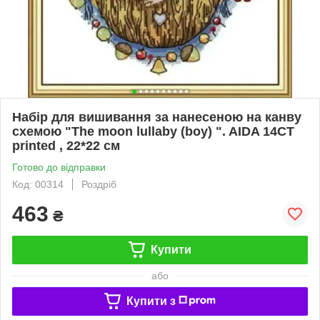
Набір для вишивання за нанесеною на канву
схемою "The moon lullaby (boy) ". AIDA 14CT
printed , 22*22 см
Готово до відправки
Код: 00314
Роздріб
463
₴
Купити
або
Купити з