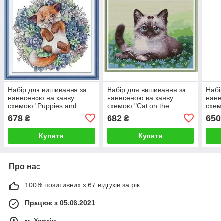
Набір для вишивання за
Набір для вишивання за
Набі
нанесеною на канву
нанесеною на канву
нане
схемою "Puppies and
схемою "Cat on the
схем
Succulents". AIDA 14CT
flowers".AIDA 14CT printed
chai
678
682
650
₴
₴
printed 38*37 см
, 39*32 см
44*4
Купити
Купити
Про нас
100% позитивних з 67 відгуків за рік
Працює з 05.06.2021
м. Харків