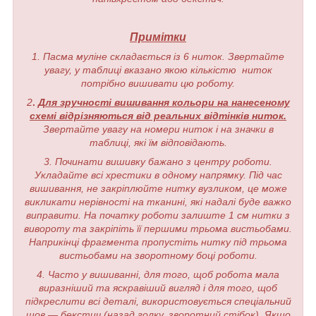
Примітки
1. Пасма муліне складається із 6 ниток. Звертайте
увагу, у таблиці вказано якою кількістю ниток
потрібно вишивати цю роботу.
2
.
Для зручності вишивання кольори на нанесеному
схемі відрізняються від реальних відтінків ниток.
Звертайте увагу на номери ниток і на значки в
таблиці, які їм відповідають.
3. Починати вишивку бажано з центру роботи.
Укладайте всі хрестики в одному напрямку. Під час
вишивання, не закріплюйте нитку вузликом, це може
викликати нерівності на тканині, які надалі буде важко
виправити. На початку роботи залиште 1 см нитки з
вивороту та закріпіть її першими трьома вистьобами.
Наприкінці фрагмента пропустіть нитку під трьома
вистьобами на зворотному боці роботи.
4. Часто у вишиванні, для того, щоб робота мала
виразніший та яскравіший вигляд і для того, щоб
підкреслити всі деталі, використовується спеціальний
шов — бекстич (назад голку, зворотний стібок). Якщо