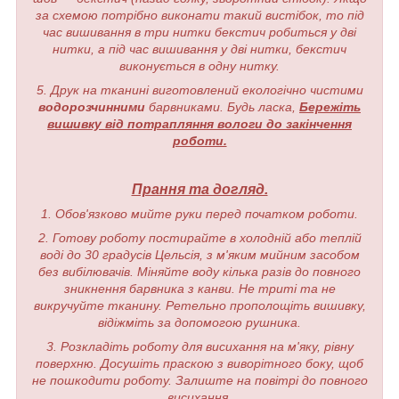
за схемою потрібно виконати такий вистібок, то під
час вишивання в три нитки бекстич робиться у дві
нитки, а під час вишивання у дві нитки, бекстич
виконується в одну нитку.
5. Друк на тканині виготовлений екологічно чистими
водорозчинними
барвниками. Будь ласка,
Бережіть
вишивку від потрапляння вологи до закінчення
роботи.
Прання та догляд.
1. Обов'язково мийте руки перед початком роботи.
2. Готову роботу постирайте в холодній або теплій
воді до 30 градусів Цельсія, з м'яким мийним засобом
без вибілювачів. Міняйте воду кілька разів до повного
зникнення барвника з канви. Не триті та не
викручуйте тканину. Ретельно прополощіть вишивку,
відіжміть за допомогою рушника.
3. Розкладіть роботу для висихання на м'яку, рівну
поверхню. Досушіть праскою з виворітного боку, щоб
не пошкодити роботу. Залиште на повітрі до повного
висихання.