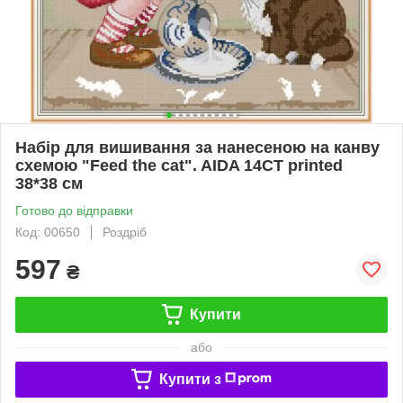
Набір для вишивання за нанесеною на канву
схемою "Feed the cat". AIDA 14CT printed
38*38 см
Готово до відправки
Код: 00650
Роздріб
597
₴
Купити
або
Купити з