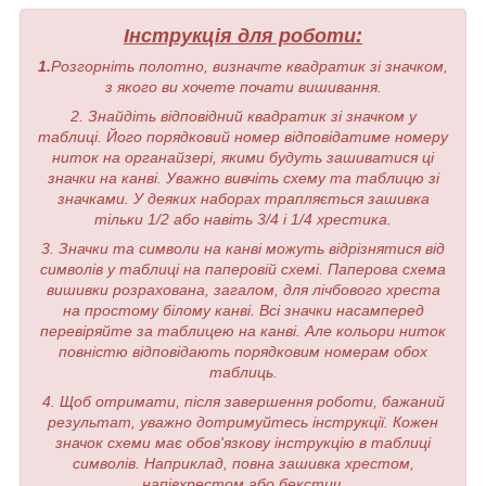
Інструкція для роботи:
1.
Розгорніть полотно, визначте квадратик зі значком,
з якого ви хочете почати вишивання.
2. Знайдіть відповідний квадратик зі значком у
таблиці. Його порядковий номер відповідатиме номеру
ниток на органайзері, якими будуть зашиватися ці
значки на канві. Уважно вивчіть схему та таблицю зі
значками. У деяких наборах трапляється зашивка
тільки 1/2 або навіть 3/4 і 1/4 хрестика.
3. Значки та символи на канві можуть відрізнятися від
символів у таблиці на паперовій схемі. Паперова схема
вишивки розрахована, загалом, для лічбового хреста
на простому білому канві. Всі значки насамперед
перевіряйте за таблицею на канві. Але кольори ниток
повністю відповідають порядковим номерам обох
таблиць.
4. Щоб отримати, після завершення роботи, бажаний
результат, уважно дотримуйтесь інструкції. Кожен
значок схеми має обов'язкову інструкцію в таблиці
символів. Наприклад, повна зашивка хрестом,
напівхрестом або бекстич.