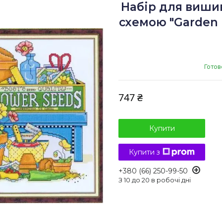
Набір для виши
схемою "Garden b
Готов
747 ₴
Купити
Купити з
+380 (66) 250-99-50
З 10 до 20 в робочі дні