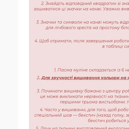
2. Знайдіть відповідний квадратик зі з
зашиватися ці значки на канві. Уважно вивч
3. Значки та символи на канві можуть від
для лічбового хреста на простому біл
4. Щоб отримати, після завершення роботи,
в таблиці с
1. Пасма муліне складається із 6 
2
.
Для зручності вишивання кольори на н
3. Починати вишивку бажано з центру роб
це може викликати нерівності на тканині
першими трьома вистьобами. На
4. Часто у вишиванні, для того, щоб роб
спеціальний шов — бекстич (назад голку, з
бекстич робиться у
5. Друк на тканині виготовлений екологі