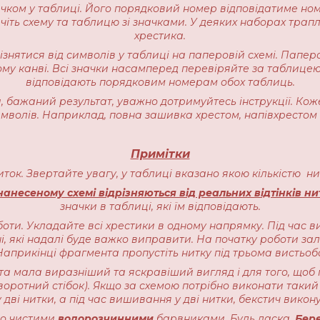
начком у таблиці. Його порядковий номер відповідатиме но
іть схему та таблицю зі значками. У деяких наборах трапляєт
хрестика.
різнятися від символів у таблиці на паперовій схемі. Пап
ому канві. Всі значки насамперед перевіряйте за таблицею
відповідають порядковим номерам обох таблиць.
 бажаний результат, уважно дотримуйтесь інструкції. Кож
имволів. Наприклад, повна зашивка хрестом, напівхрестом 
Примітки
ниток. Звертайте увагу, у таблиці вказано якою кількістю 
анесеному схемі відрізняються від реальних відтінків ни
значки в таблиці, які їм відповідають.
оти. Укладайте всі хрестики в одному напрямку. Під час в
, які надалі буде важко виправити. На початку роботи залиш
прикінці фрагмента пропустіть нитку під трьома вистьоб
ота мала виразніший та яскравіший вигляд і для того, щоб 
воротний стібок). Якщо за схемою потрібно виконати такий 
 дві нитки, а під час вишивання у дві нитки, бекстич викону
чно чистими
водорозчинними
барвниками. Будь ласка,
Бере