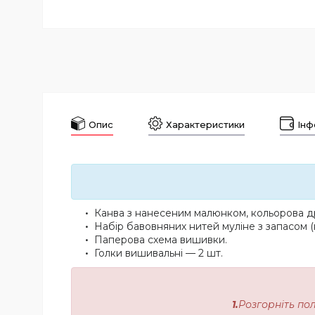
Опис
Характеристики
Інф
Канва з нанесеним малюнком, кольорова др
Набір бавовняних нитей муліне з запасом (
Паперова схема вишивки.
Голки вишивальні — 2 шт.
1.
Розгорніть по