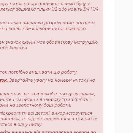
меру ниток на органайзері, якими будуть
ься зашивка тільки 1/2 або навіть 3/4 і 1/4
ерова схема вишивки розрахована, загалом,
 на канві. Але кольори ниток повністю
ен значок схеми має обов'язкову інструкцію
або бекстич.
ниток потрібно вишивати цю роботу.
ток.
Звертайте увагу на номери ниток і на
ишивання, не закріплюйте нитку вузликом,
те 1 см нитки з вивороту та закріпіть її
ами на зворотному боці роботи.
підкреслити всі деталі, використовується
вистібок, то під час вишивання в три нитки
ється в одну нитку.
жіть вишивку від потрапляння вологи до