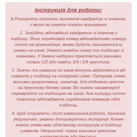
Інструкція для роботи:
1.
Розгорніть полотно, визначте квадратик зі значком,
з якого ви хочете почати вишивання.
2. Знайдіть відповідний квадратик зі значком у
таблиці. Його порядковий номер відповідатиме номеру
ниток на органайзері, якими будуть зашиватися ці
значки на канві. Уважно вивчіть схему та таблицю зі
значками. У деяких наборах трапляється зашивка
тільки 1/2 або навіть 3/4 і 1/4 хрестика.
3. Значки та символи на канві можуть відрізнятися від
символів у таблиці на паперовій схемі. Паперова схема
вишивки розрахована, загалом, для лічбового хреста
на простому білому канві. Всі значки насамперед
перевіряйте за таблицею на канві. Але кольори ниток
повністю відповідають порядковим номерам обох
таблиць.
4. Щоб отримати, після завершення роботи, бажаний
результат, уважно дотримуйтесь інструкції. Кожен
значок схеми має обов'язкову інструкцію в таблиці
символів. Наприклад, повна зашивка хрестом,
напівхрестом або бекстич.