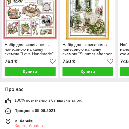
Набір для вишивання за
Набір для вишивання за
Набі
нанесеною на канву
нанесеною на канву
нане
схемою "Love Handmade".
схемою "Summer aftenoon
схем
AIDA 14CT printed 41*42
2". AIDA 14CT printed
AIDA
764
750
746
₴
₴
см
41*53 см
см
Купити
Купити
Про нас
100% позитивних з 67 відгуків за рік
Працює з 05.06.2021
м. Харків
Харків, Україна