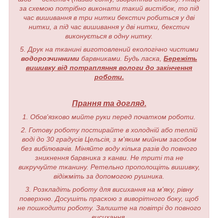
за схемою потрібно виконати такий вистібок, то під
час вишивання в три нитки бекстич робиться у дві
нитки, а під час вишивання у дві нитки, бекстич
виконується в одну нитку.
5. Друк на тканині виготовлений екологічно чистими
водорозчинними
барвниками. Будь ласка,
Бережіть
вишивку від потрапляння вологи до закінчення
роботи.
Прання та догляд.
1. Обов'язково мийте руки перед початком роботи.
2. Готову роботу постирайте в холодній або теплій
воді до 30 градусів Цельсія, з м'яким мийним засобом
без вибілювачів. Міняйте воду кілька разів до повного
зникнення барвника з канви. Не триті та не
викручуйте тканину. Ретельно прополощіть вишивку,
відіжміть за допомогою рушника.
3. Розкладіть роботу для висихання на м'яку, рівну
поверхню. Досушіть праскою з виворітного боку, щоб
не пошкодити роботу. Залиште на повітрі до повного
висихання.